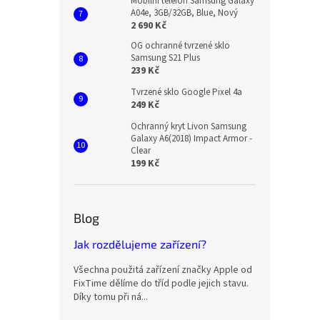
Mobilní telefon Samsung Galaxy
A04e, 3GB/32GB, Blue, Nový
2 690 Kč
OG ochranné tvrzené sklo
Samsung S21 Plus
239 Kč
Tvrzené sklo Google Pixel 4a
249 Kč
Ochranný kryt Livon Samsung
Galaxy A6(2018) Impact Armor -
Clear
199 Kč
Blog
Jak rozdělujeme zařízení?
Všechna použitá zařízení značky Apple od
FixTime dělíme do tříd podle jejich stavu.
Díky tomu při ná...