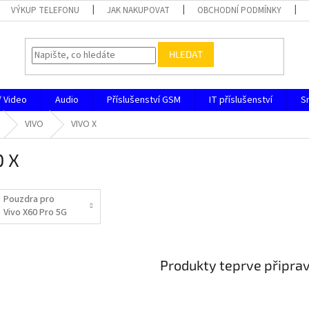
VÝKUP TELEFONU
JAK NAKUPOVAT
OBCHODNÍ PODMÍNKY
HLEDAT
/ Video
Audio
Příslušenství GSM
IT příslušenství
S
VIVO
VIVO X
O X
Pouzdra pro
Vivo X60 Pro 5G
Produkty teprve připra