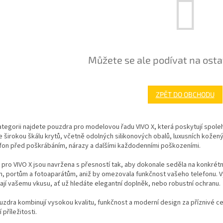
Můžete se ale podívat na osta
ZPĚT DO OBCHODU
ategorii najdete pouzdra pro modelovou řadu VIVO X, která poskytují spoleh
 širokou škálu krytů, včetně odolných silikonových obalů, luxusních kožený
efon před poškrábáním, nárazy a dalšími každodenními poškozeními.
pro VIVO X jsou navržena s přesností tak, aby dokonale seděla na konkrétn
m, portům a fotoaparátům, aniž by omezovala funkčnost vašeho telefonu. Vy
jí vašemu vkusu, ať už hledáte elegantní doplněk, nebo robustní ochranu.
zdra kombinují vysokou kvalitu, funkčnost a moderní design za příznivé cen
 příležitosti.