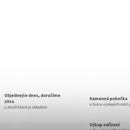
Objednejte dnes, doručíme
Kamenná pobočka
zítra
a tisíce výdejních míst
u zboží které je skladem
Výkup zařízení