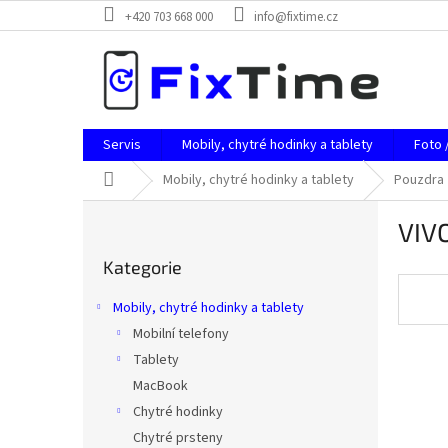
Přejít
+420 703 668 000
info@fixtime.cz
na
obsah
Servis
Mobily, chytré hodinky a tablety
Foto 
Domů
Mobily, chytré hodinky a tablety
Pouzdra
P
VIV
o
Přeskočit
s
Kategorie
kategorie
t
r
Mobily, chytré hodinky a tablety
a
Mobilní telefony
n
Tablety
n
í
MacBook
p
Chytré hodinky
a
Chytré prsteny