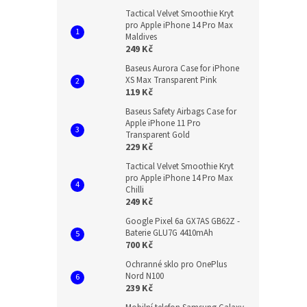
Tactical Velvet Smoothie Kryt
pro Apple iPhone 14 Pro Max
Maldives
249 Kč
Baseus Aurora Case for iPhone
XS Max Transparent Pink
119 Kč
Baseus Safety Airbags Case for
Apple iPhone 11 Pro
Transparent Gold
229 Kč
Tactical Velvet Smoothie Kryt
pro Apple iPhone 14 Pro Max
Chilli
249 Kč
Google Pixel 6a GX7AS GB62Z -
Baterie GLU7G 4410mAh
700 Kč
Ochranné sklo pro OnePlus
Nord N100
239 Kč