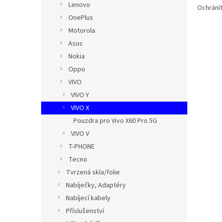
Lenovo
Ochránít
OnePlus
Motorola
Asus
Nokia
Oppo
VIVO
VIVO Y
VIVO X
Pouzdra pro Vivo X60 Pro 5G
VIVO V
T-PHONE
Tecno
Tvrzená skla/folie
Nabíječky, Adaptéry
Nabíjecí kabely
Příslušenství