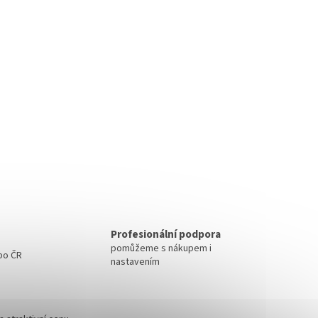
Profesionální podpora
pomůžeme s nákupem i
 po ČR
nastavením