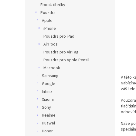
n
Ebook čtečky
e
Pouzdra
l
Apple
iPhone
Pouzdra pro iPad
AirPods
Pouzdra pro AirTag
Pouzdra pro Apple Pensil
Macbook
Samsung
V této k
Nabízíme
Google
váš tel
Infinix
Xiaomi
Pouzdra 
tlačítků
Sony
odpovída
Realme
Huawei
Naše pou
speciální
Honor