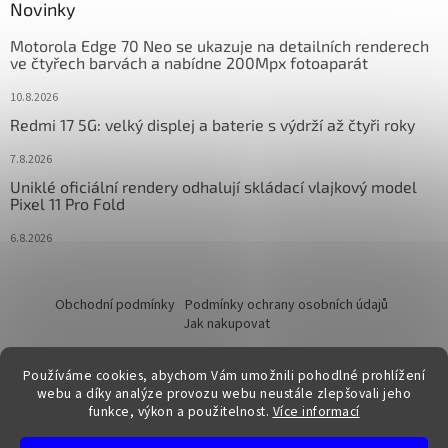
Novinky
Motorola Edge 70 Neo se ukazuje na detailních renderech
ve čtyřech barvách a nabídne 200Mpx fotoaparát
10.8.2026
Redmi 17 5G: velký displej a baterie s výdrží až čtyři roky
7.8.2026
Uniklé oficiální rendery odhalují skládací vlajkový model
Pixel 11 Pro Fold
6.8.2026
Obchodní podmínky
Podmínky ochrany osobních údajů
Jak nakupovat
Používáme cookies, abychom Vám umožnili pohodlné prohlížení
webu a díky analýze provozu webu neustále zlepšovali jeho
funkce, výkon a použitelnost.
Více informací
Vytvořil Shoptet