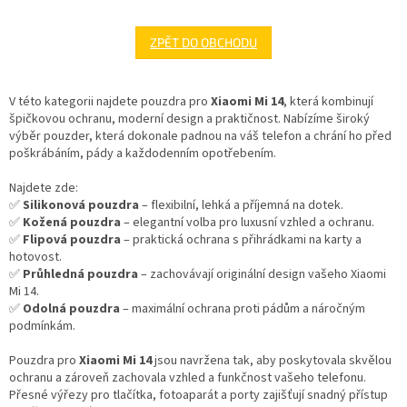
ZPĚT DO OBCHODU
V této kategorii najdete pouzdra pro
Xiaomi Mi 14
, která kombinují
špičkovou ochranu, moderní design a praktičnost. Nabízíme široký
výběr pouzder, která dokonale padnou na váš telefon a chrání ho před
poškrábáním, pády a každodenním opotřebením.
Najdete zde:
✅
Silikonová pouzdra
– flexibilní, lehká a příjemná na dotek.
✅
Kožená pouzdra
– elegantní volba pro luxusní vzhled a ochranu.
✅
Flipová pouzdra
– praktická ochrana s přihrádkami na karty a
hotovost.
✅
Průhledná pouzdra
– zachovávají originální design vašeho Xiaomi
Mi 14.
✅
Odolná pouzdra
– maximální ochrana proti pádům a náročným
podmínkám.
Pouzdra pro
Xiaomi Mi 14
jsou navržena tak, aby poskytovala skvělou
ochranu a zároveň zachovala vzhled a funkčnost vašeho telefonu.
Přesné výřezy pro tlačítka, fotoaparát a porty zajišťují snadný přístup