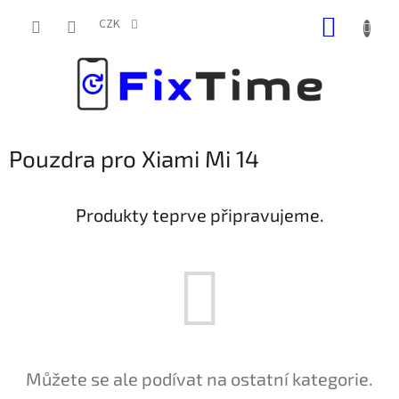
Přejít
NÁKUP
na
CZK
obsah
KOŠÍK
Pouzdra pro Xiami Mi 14
Produkty teprve připravujeme.
Můžete se ale podívat na ostatní kategorie.