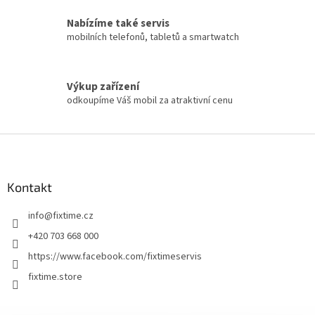
Nabízíme také servis
mobilních telefonů, tabletů a smartwatch
Výkup zařízení
odkoupíme Váš mobil za atraktivní cenu
Z
á
p
a
Kontakt
t
info
@
fixtime.cz
í
+420 703 668 000
https://www.facebook.com/fixtimeservis
fixtime.store