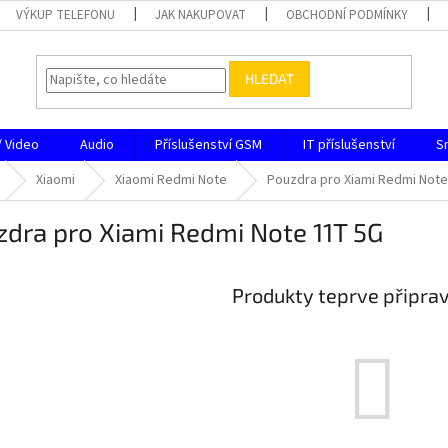
VÝKUP TELEFONU
JAK NAKUPOVAT
OBCHODNÍ PODMÍNKY
HLEDAT
/ Video
Audio
Příslušenství GSM
IT příslušenství
S
Xiaomi
Xiaomi Redmi Note
Pouzdra pro Xiami Redmi Note
dra pro Xiami Redmi Note 11T 5G
Produkty teprve připra