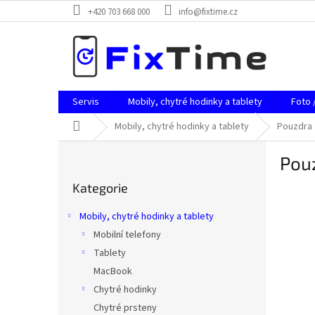
Přejít
+420 703 668 000
info@fixtime.cz
na
obsah
Servis
Mobily, chytré hodinky a tablety
Foto 
Domů
Mobily, chytré hodinky a tablety
Pouzdra
P
Pouz
o
Přeskočit
s
Kategorie
kategorie
t
r
Mobily, chytré hodinky a tablety
a
Mobilní telefony
n
Tablety
n
í
MacBook
p
Chytré hodinky
a
Chytré prsteny