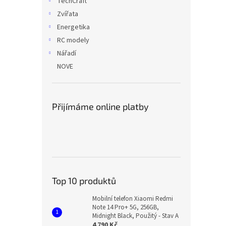
TechCraft
Zvířata
Energetika
RC modely
Nářadí
NOVE
Přijímáme online platby
Top 10 produktů
Mobilní telefon Xiaomi Redmi
Note 14 Pro+ 5G, 256GB,
Midnight Black, Použitý - Stav A
4 790 Kč