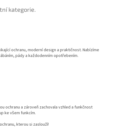
tní kategorie.
ynikající ochranu, moderní design a praktičnost. Nabízíme
škrábáním, pády a každodenním opotřebením.
lou ochranu a zároveň zachovala vzhled a funkčnost
tup ke všem funkcím.
ochranu, kterou si zaslouží!