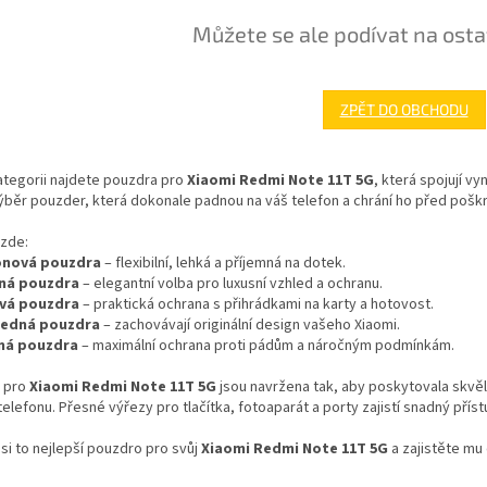
Můžete se ale podívat na osta
ZPĚT DO OBCHODU
ategorii najdete pouzdra pro
Xiaomi Redmi Note 11T 5G
, která spojují v
výběr pouzder, která dokonale padnou na váš telefon a chrání ho před po
 zde:
konová pouzdra
– flexibilní, lehká a příjemná na dotek.
ná pouzdra
– elegantní volba pro luxusní vzhled a ochranu.
ová pouzdra
– praktická ochrana s přihrádkami na karty a hotovost.
ledná pouzdra
– zachovávají originální design vašeho Xiaomi.
ná pouzdra
– maximální ochrana proti pádům a náročným podmínkám.
 pro
Xiaomi Redmi Note 11T 5G
jsou navržena tak, aby poskytovala skvě
elefonu. Přesné výřezy pro tlačítka, fotoaparát a porty zajistí snadný přís
si to nejlepší pouzdro pro svůj
Xiaomi Redmi Note 11T 5G
a zajistěte mu 