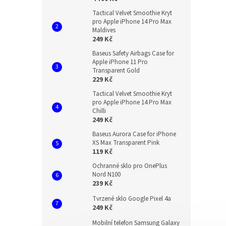
Tactical Velvet Smoothie Kryt
pro Apple iPhone 14 Pro Max
Maldives
249 Kč
Baseus Safety Airbags Case for
Apple iPhone 11 Pro
Transparent Gold
229 Kč
Tactical Velvet Smoothie Kryt
pro Apple iPhone 14 Pro Max
Chilli
249 Kč
Baseus Aurora Case for iPhone
XS Max Transparent Pink
119 Kč
Ochranné sklo pro OnePlus
Nord N100
239 Kč
Tvrzené sklo Google Pixel 4a
249 Kč
Mobilní telefon Samsung Galaxy