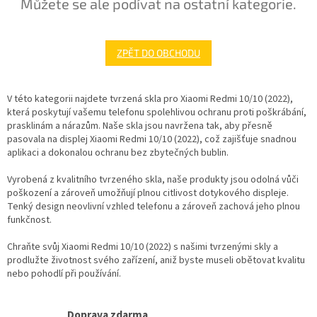
Můžete se ale podívat na ostatní kategorie.
ZPĚT DO OBCHODU
V této kategorii najdete tvrzená skla pro Xiaomi Redmi 10/10 (2022),
která poskytují vašemu telefonu spolehlivou ochranu proti poškrábání,
prasklinám a nárazům. Naše skla jsou navržena tak, aby přesně
pasovala na displej Xiaomi Redmi 10/10 (2022), což zajišťuje snadnou
aplikaci a dokonalou ochranu bez zbytečných bublin.
Vyrobená z kvalitního tvrzeného skla, naše produkty jsou odolná vůči
poškození a zároveň umožňují plnou citlivost dotykového displeje.
Tenký design neovlivní vzhled telefonu a zároveň zachová jeho plnou
funkčnost.
Chraňte svůj Xiaomi Redmi 10/10 (2022) s našimi tvrzenými skly a
prodlužte životnost svého zařízení, aniž byste museli obětovat kvalitu
nebo pohodlí při používání.
Doprava zdarma