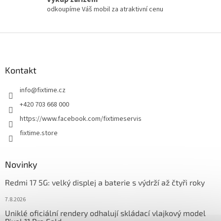
odkoupíme Váš mobil za atraktivní cenu
Z
á
p
a
Kontakt
t
info
@
fixtime.cz
í
+420 703 668 000
https://www.facebook.com/fixtimeservis
fixtime.store
Novinky
Redmi 17 5G: velký displej a baterie s výdrží až čtyři roky
7.8.2026
Uniklé oficiální rendery odhalují skládací vlajkový model