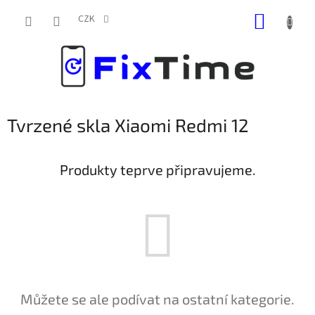
Přejít
NÁKUP
na
CZK
obsah
KOŠÍK
Tvrzené skla Xiaomi Redmi 12
Produkty teprve připravujeme.
Můžete se ale podívat na ostatní kategorie.