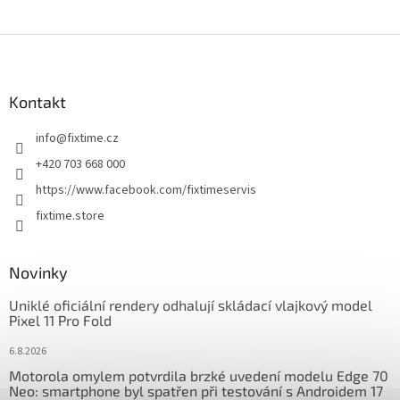
Z
á
p
a
Kontakt
t
info
@
fixtime.cz
í
+420 703 668 000
https://www.facebook.com/fixtimeservis
fixtime.store
Novinky
Uniklé oficiální rendery odhalují skládací vlajkový model
Pixel 11 Pro Fold
6.8.2026
Motorola omylem potvrdila brzké uvedení modelu Edge 70
Neo: smartphone byl spatřen při testování s Androidem 17