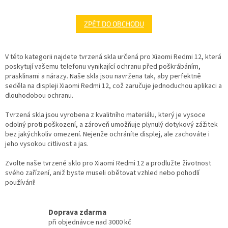
ZPĚT DO OBCHODU
V této kategorii najdete tvrzená skla určená pro Xiaomi Redmi 12, která
poskytují vašemu telefonu vynikající ochranu před poškrábáním,
prasklinami a nárazy. Naše skla jsou navržena tak, aby perfektně
seděla na displeji Xiaomi Redmi 12, což zaručuje jednoduchou aplikaci a
dlouhodobou ochranu.
Tvrzená skla jsou vyrobena z kvalitního materiálu, který je vysoce
odolný proti poškození, a zároveň umožňuje plynulý dotykový zážitek
bez jakýchkoliv omezení. Nejenže ochráníte displej, ale zachováte i
jeho vysokou citlivost a jas.
Zvolte naše tvrzené sklo pro Xiaomi Redmi 12 a prodlužte životnost
svého zařízení, aniž byste museli obětovat vzhled nebo pohodlí
používání!
Doprava zdarma
při objednávce nad 3000 kč