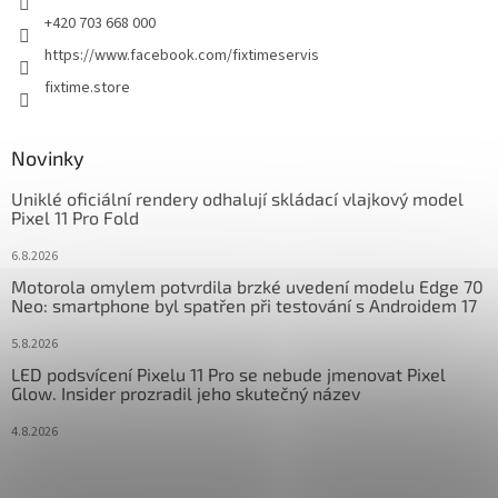
+420 703 668 000
https://www.facebook.com/fixtimeservis
fixtime.store
Novinky
Uniklé oficiální rendery odhalují skládací vlajkový model
Pixel 11 Pro Fold
6.8.2026
Motorola omylem potvrdila brzké uvedení modelu Edge 70
Neo: smartphone byl spatřen při testování s Androidem 17
5.8.2026
LED podsvícení Pixelu 11 Pro se nebude jmenovat Pixel
Glow. Insider prozradil jeho skutečný název
4.8.2026