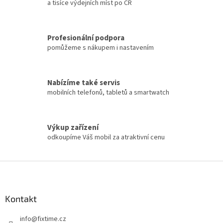
a tisíce výdejních míst po ČR
Profesionální podpora
pomůžeme s nákupem i nastavením
Nabízíme také servis
mobilních telefonů, tabletů a smartwatch
Výkup zařízení
odkoupíme Váš mobil za atraktivní cenu
Z
á
p
a
Kontakt
t
info
@
fixtime.cz
í