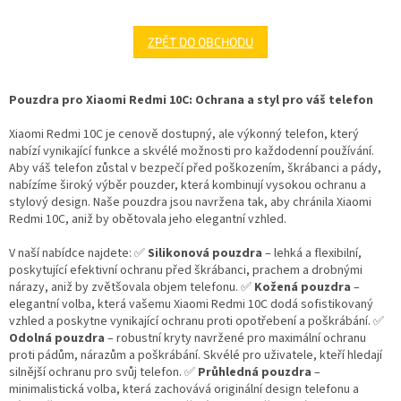
ZPĚT DO OBCHODU
Pouzdra pro Xiaomi Redmi 10C: Ochrana a styl pro váš telefon
Xiaomi Redmi 10C je cenově dostupný, ale výkonný telefon, který
nabízí vynikající funkce a skvélé možnosti pro každodenní používání.
Aby váš telefon zůstal v bezpečí před poškozením, škrábanci a pády,
nabízíme široký výběr pouzder, která kombinují vysokou ochranu a
stylový design. Naše pouzdra jsou navržena tak, aby chránila Xiaomi
Redmi 10C, aniž by obětovala jeho elegantní vzhled.
V naší nabídce najdete: ✅
Silikonová pouzdra
– lehká a flexibilní,
poskytující efektivní ochranu před škrábanci, prachem a drobnými
nárazy, aniž by zvětšovala objem telefonu. ✅
Kožená pouzdra
–
elegantní volba, která vašemu Xiaomi Redmi 10C dodá sofistikovaný
vzhled a poskytne vynikající ochranu proti opotřebení a poškrábání. ✅
Odolná pouzdra
– robustní kryty navržené pro maximální ochranu
proti pádům, nárazům a poškrábání. Skvélé pro uživatele, kteří hledají
silnější ochranu pro svůj telefon. ✅
Průhledná pouzdra
–
minimalistická volba, která zachovává originální design telefonu a