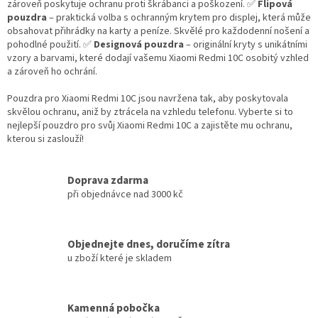
zároveň poskytuje ochranu proti škrábanci a poškození. ✅
Flipová
pouzdra
– praktická volba s ochranným krytem pro displej, která může
obsahovat přihrádky na karty a peníze. Skvělé pro každodenní nošení a
pohodlné použití. ✅
Designová pouzdra
– originální kryty s unikátními
vzory a barvami, které dodají vašemu Xiaomi Redmi 10C osobitý vzhled
a zároveň ho ochrání.
Pouzdra pro Xiaomi Redmi 10C jsou navržena tak, aby poskytovala
skvělou ochranu, aniž by ztrácela na vzhledu telefonu. Vyberte si to
nejlepší pouzdro pro svůj Xiaomi Redmi 10C a zajistěte mu ochranu,
kterou si zaslouží!
Doprava zdarma
při objednávce nad 3000 kč
Objednejte dnes, doručíme zítra
u zboží které je skladem
Kamenná pobočka