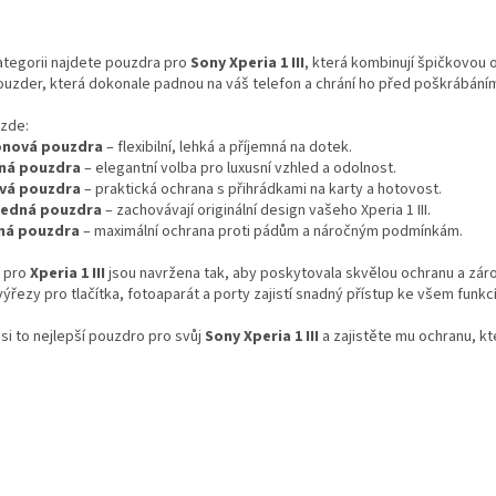
O
v
ategorii najdete pouzdra pro
Sony Xperia 1 III
, která kombinují špičkovou 
l
ouzder, která dokonale padnou na váš telefon a chrání ho před poškrábán
á
d
 zde:
a
konová pouzdra
– flexibilní, lehká a příjemná na dotek.
c
ná pouzdra
– elegantní volba pro luxusní vzhled a odolnost.
í
ová pouzdra
– praktická ochrana s přihrádkami na karty a hotovost.
p
ledná pouzdra
– zachovávají originální design vašeho Xperia 1 III.
r
ná pouzdra
– maximální ochrana proti pádům a náročným podmínkám.
v
k
 pro
Xperia 1 III
jsou navržena tak, aby poskytovala skvělou ochranu a zár
y
ýřezy pro tlačítka, fotoaparát a porty zajistí snadný přístup ke všem funkc
v
ý
si to nejlepší pouzdro pro svůj
Sony Xperia 1 III
a zajistěte mu ochranu, kte
p
i
s
u