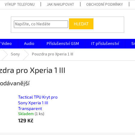
VÝKUP TELEFONU
JAK NAKUPOVAT
OBCHODNÍ PODMÍNKY
HLEDAT
/ Video
Audio
Příslušenství GSM
IT příslušenství
S
Sony
Pouzdra pro Xperia 1 III
dra pro Xperia 1 III
odávanější
Tactical TPU Kryt pro
Sony Xperia 1 III
Transparent
Skladem
(
1 ks
)
129 Kč