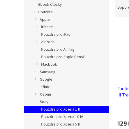
Ř
n
Ebook čtečky
a
e
Dopor
Pouzdra
z
l
e
Apple
V
n
iPhone
ý
í
Pouzdra pro iPad
p
p
AirPods
i
r
Pouzdra pro AirTag
s
o
p
Pouzdra pro Apple Pensil
d
r
u
Macbook
o
k
Samsung
d
t
Google
u
ů
Infinix
Tacti
k
Xiaomi
III T
t
ů
Sony
Pouzdra pro Xperia 1 III
Pouzdra pro Xperia 10 IV
129
Pouzdra pro Xperia 5 III