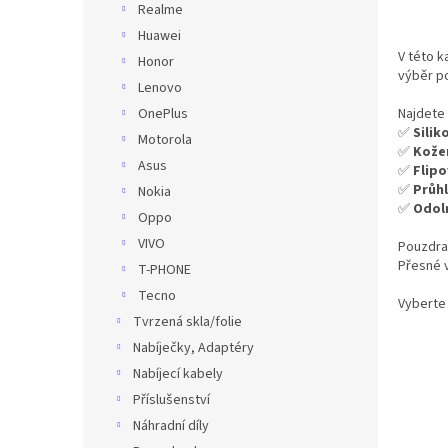
Realme
Huawei
V této k
Honor
výběr p
Lenovo
Najdete
OnePlus
✅
Sili
Motorola
✅
Kože
Asus
✅
Flip
✅
Průh
Nokia
✅
Odol
Oppo
VIVO
Pouzdra
Přesné v
T-PHONE
Tecno
Vyberte 
Tvrzená skla/folie
Nabíječky, Adaptéry
Nabíjecí kabely
Příslušenství
Náhradní díly