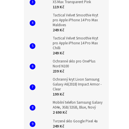
XS Max Transparent Pink
119 Kč
Tactical Velvet Smoothie Kryt
pro Apple iPhone 14 Pro Max
Maldives
249 Kč
Tactical Velvet Smoothie Kryt
pro Apple iPhone 14 Pro Max
Chilli
249 Kč
Ochranné sklo pro OnePlus
Nord N100
239 Kč
Ochranný kryt Livon Samsung
Galaxy A6(2018) Impact Armor -
Clear
199 Kč
Mobilní telefon Samsung Galaxy
A04e, 3GB/32GB, Blue, Nový
2 690 Kč
Tvrzené sklo Google Pixel 4a
249 Kč