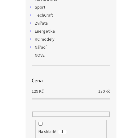
Sport
TechCraft
Zvířata
Energetika
RC modely
Nářadí
NOVE
Cena
129
Kč
130
Kč
Na skladě
1