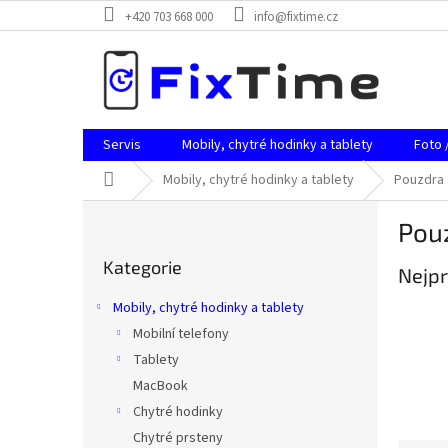
Přejít
+420 703 668 000
info@fixtime.cz
na
obsah
Servis
Mobily, chytré hodinky a tablety
Foto 
Domů
Mobily, chytré hodinky a tablety
Pouzdra
P
Pouz
o
Přeskočit
s
Kategorie
kategorie
Nejpr
t
r
Mobily, chytré hodinky a tablety
a
Mobilní telefony
n
Tablety
n
í
MacBook
p
Chytré hodinky
a
Chytré prsteny