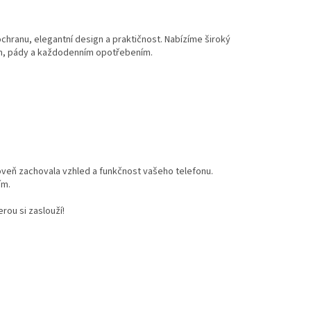
ochranu, elegantní design a praktičnost. Nabízíme široký
ím, pády a každodenním opotřebením.
oveň zachovala vzhled a funkčnost vašeho telefonu.
ím.
rou si zaslouží!