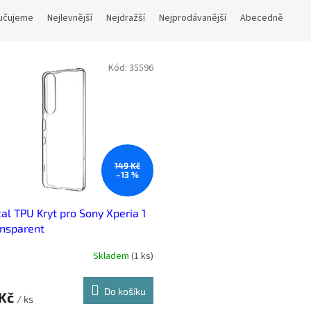
učujeme
Nejlevnější
Nejdražší
Nejprodávanější
Abecedně
Kód:
35596
149 Kč
–13 %
cal TPU Kryt pro Sony Xperia 1
ransparent
Skladem
(
1 ks
)
Do košíku
 Kč
/ ks