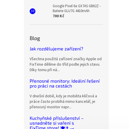
Google Pixel 6a GX7AS GB62Z -
Baterie GLU7G 4410mAh
700 Kč
Blog
Jak rozdělujeme zařízení?
Všechna použitá zařízení značky Apple od
FixTime dělíme do tříd podle jejich stavu.
Díky tomu při ná...
Přenosné monitory: Ideální řešení
pro práci na cestách
V dnešní době, kdy je mobilita klíčová a
práce často probíhá mimo kancelář, je
přenosný monitor napr...
Kuchyňské příslušenství –
usnadněte si vaření s
FixTime.store! 🍽️👨‍🍳