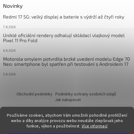
Novinky
Redmi 17 5G: velký displej a baterie s výdrží až čtyři roky
7.8.2026
Uniklé oficiální rendery odhalují skládací vlajkový model
Pixel 11 Pro Fold
6.8.2026
Motorola omylem potvrdila brzké uvedení modelu Edge 70
Neo: smartphone byl spatřen při testování s Androidem 17
5.8.2026
Obchodní podmínky
Podmínky ochrany osobních údajů
Jak nakupovat
Používáme cookies, abychom Vám umožnili pohodlné prohlížení
webu a díky analýze provozu webu neustále zlepšovali jeho
funkce, výkon a použitelnost.
Více informací
Vytvořil Shoptet