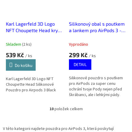
Karl Lagerfeld 3D Logo
Silikonový obal s poutkem
NFT Choupette Head kryt
a lankem pro AirPods 3 -
pro AirPods 3 Černá
Černá
Skladem
(
2 ks
)
Vyprodáno
539 Kč
299 Kč
/ ks
/ ks
DETAIL
Do košíku
Silikonové pouzdro s poutkem
Karl Lagerfeld 3D Logo NFT
pro AirPods za super cenu
Choupette Head Silikonové
ochrání tvoje Pody nejen před
Pouzdro pro Airpods 3 Black
škrábanci, ale i lehkými pády.
Kup si ochranu za pár kaček!
10
položek celkem
O
v
l
á
V této kategorii najdete pouzdra pro AirPods 3, která poskytují