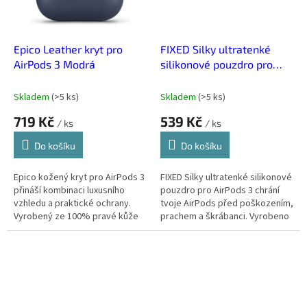
Epico Leather kryt pro
FIXED Silky ultratenké
AirPods 3 Modrá
silikonové pouzdro pro
AirPods 3 Černá
Skladem
(
>5 ks
)
Skladem
(
>5 ks
)
719 Kč
539 Kč
/ ks
/ ks
Do košíku
Do košíku
Epico kožený kryt pro AirPods 3
FIXED Silky ultratenké silikonové
přináší kombinaci luxusního
pouzdro pro AirPods 3 chrání
vzhledu a praktické ochrany.
tvoje AirPods před poškozením,
Vyrobený ze 100% pravé kůže
prachem a škrábanci. Vyrobeno
dodá tvým AirPodům styl, který
z jemného Liquid Silikonu s soft-
působí elegantně a prémiově....
touch úpravou,...