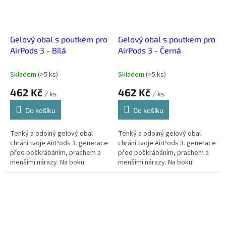
Gelový obal s poutkem pro
Gelový obal s poutkem pro
AirPods 3 - Bílá
AirPods 3 - Černá
Skladem
(
>5 ks
)
Skladem
(
>5 ks
)
462 Kč
462 Kč
/ ks
/ ks
Do košíku
Do košíku
Tenký a odolný gelový obal
Tenký a odolný gelový obal
chrání tvoje AirPods 3. generace
chrání tvoje AirPods 3. generace
před poškrábáním, prachem a
před poškrábáním, prachem a
menšími nárazy. Na boku
menšími nárazy. Na boku
silikonového pouzdra najdeš
silikonového pouzdra najdeš
očko pro připnutí karabiny,
očko pro připnutí karabiny,
která je...
která je...