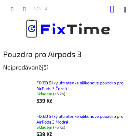
Přejít
NÁKUP
na
CZK
obsah
KOŠÍK
Pouzdra pro Airpods 3
Nejprodávanější
FIXED Silky ultratenké silikonové pouzdro pro
AirPods 3 Černá
Skladem
(
>5 ks
)
539 Kč
FIXED Silky ultratenké silikonové pouzdro pro
AirPods 3 Modrá
Skladem
(
>5 ks
)
539 Kč