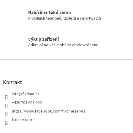
Nabízíme také servis
mobilních telefonů, tabletů a smartwatch
Výkup zařízení
odkoupíme Váš mobil za atraktivní cenu
Z
á
p
a
Kontakt
t
info
@
fixtime.cz
í
+420 703 668 000
https://www.facebook.com/fixtimeservis
fixtime.store