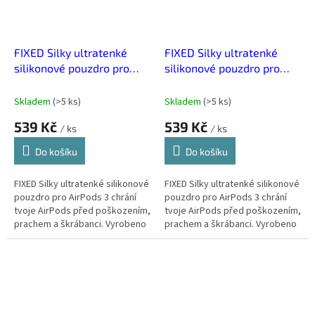
FIXED Silky ultratenké
FIXED Silky ultratenké
silikonové pouzdro pro
silikonové pouzdro pro
AirPods 3 Modrá
AirPods 3 Růžová
Skladem
(
>5 ks
)
Skladem
(
>5 ks
)
539 Kč
539 Kč
/ ks
/ ks
Do košíku
Do košíku
FIXED Silky ultratenké silikonové
FIXED Silky ultratenké silikonové
pouzdro pro AirPods 3 chrání
pouzdro pro AirPods 3 chrání
tvoje AirPods před poškozením,
tvoje AirPods před poškozením,
prachem a škrábanci. Vyrobeno
prachem a škrábanci. Vyrobeno
z jemného Liquid Silikonu s soft-
z jemného Liquid Silikonu s soft-
touch úpravou,...
touch úpravou,...