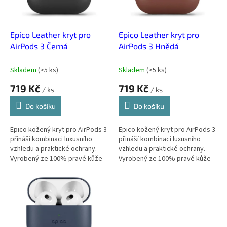
p
r
o
d
Epico Leather kryt pro
Epico Leather kryt pro
u
AirPods 3 Černá
AirPods 3 Hnědá
k
t
Skladem
(
>5 ks
)
Skladem
(
>5 ks
)
ů
719 Kč
719 Kč
/ ks
/ ks
Do košíku
Do košíku
Epico kožený kryt pro AirPods 3
Epico kožený kryt pro AirPods 3
přináší kombinaci luxusního
přináší kombinaci luxusního
vzhledu a praktické ochrany.
vzhledu a praktické ochrany.
Vyrobený ze 100% pravé kůže
Vyrobený ze 100% pravé kůže
dodá tvým AirPodům styl, který
dodá tvým AirPodům styl, který
působí elegantně a prémiově....
působí elegantně a prémiově....