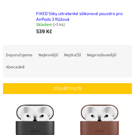
FIXED Silky ultratenké silikonové pouzdro pro
AirPods 3 Růžová
Skladem
(
>5 ks
)
539 Kč
Ř
a
Doporučujeme
Nejlevnější
Nejdražší
Nejprodávanější
z
e
Abecedně
n
í
p
OTEVŘÍT FILTR
r
o
V
d
ý
u
p
k
i
t
s
ů