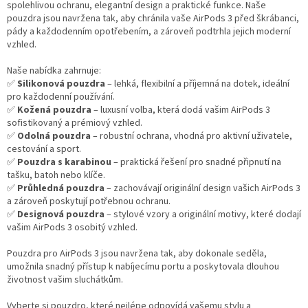
d
spolehlivou ochranu, elegantní design a praktické funkce. Naše
a
pouzdra jsou navržena tak, aby chránila vaše AirPods 3 před škrábanci,
c
pády a každodenním opotřebením, a zároveň podtrhla jejich moderní
í
vzhled.
p
r
Naše nabídka zahrnuje:
v
✅
Silikonová pouzdra
– lehká, flexibilní a příjemná na dotek, ideální
k
pro každodenní používání.
y
✅
Kožená pouzdra
– luxusní volba, která dodá vašim AirPods 3
v
sofistikovaný a prémiový vzhled.
ý
✅
Odolná pouzdra
– robustní ochrana, vhodná pro aktivní uživatele,
p
cestování a sport.
i
✅
Pouzdra s karabinou
– praktická řešení pro snadné připnutí na
s
tašku, batoh nebo klíče.
u
✅
Průhledná pouzdra
– zachovávají originální design vašich AirPods 3
a zároveň poskytují potřebnou ochranu.
✅
Designová pouzdra
– stylové vzory a originální motivy, které dodají
vašim AirPods 3 osobitý vzhled.
Pouzdra pro AirPods 3 jsou navržena tak, aby dokonale seděla,
umožnila snadný přístup k nabíjecímu portu a poskytovala dlouhou
životnost vašim sluchátkům.
Vyberte si pouzdro, které nejlépe odpovídá vašemu stylu a