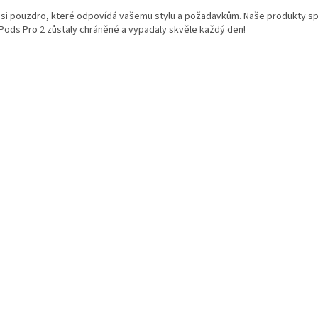
i
si pouzdro, které odpovídá vašemu stylu a požadavkům. Naše produkty spoju
s
Pods Pro 2 zůstaly chráněné a vypadaly skvěle každý den!
u