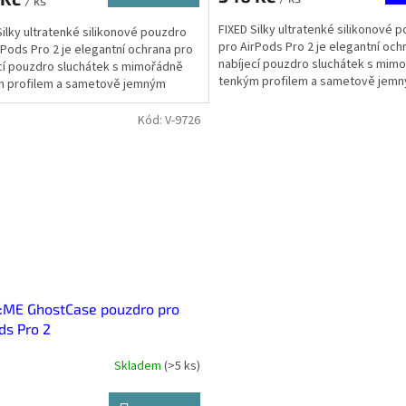
/ ks
FIXED Silky ultratenké silikonové 
Silky ultratenké silikonové pouzdro
pro AirPods Pro 2 je elegantní och
rPods Pro 2 je elegantní ochrana pro
nabíjecí pouzdro sluchátek s mim
cí pouzdro sluchátek s mimořádně
tenkým profilem a sametově jem
m profilem a sametově jemným
povrchem. Udrží...
em. Udrží...
Kód:
V-9726
:ME GhostCase pouzdro pro
ds Pro 2
Skladem
(
>5 ks
)