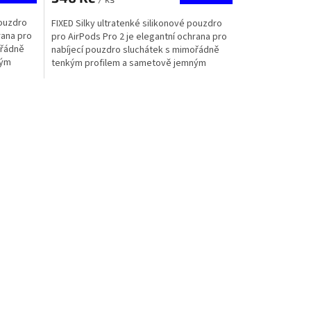
pouzdro
FIXED Silky ultratenké silikonové pouzdro
rana pro
pro AirPods Pro 2 je elegantní ochrana pro
ořádně
nabíjecí pouzdro sluchátek s mimořádně
ným
tenkým profilem a sametově jemným
povrchem. Udrží...