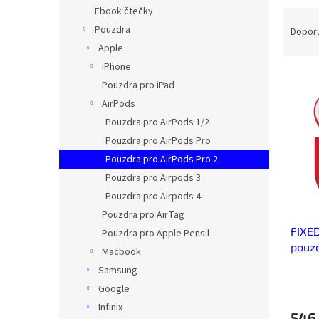
n
Ebook čtečky
Ř
e
a
Pouzdra
Dopor
l
z
Apple
e
iPhone
V
n
Pouzdra pro iPad
ý
í
AirPods
p
p
Pouzdra pro AirPods 1/2
i
r
s
o
Pouzdra pro AirPods Pro
p
d
Pouzdra pro AirPods Pro 2
r
u
Pouzdra pro Airpods 3
o
k
Pouzdra pro Airpods 4
d
t
Pouzdra pro AirTag
u
ů
FIXED
k
Pouzdra pro Apple Pensil
pouzd
t
Macbook
ů
Samsung
Google
Infinix
546