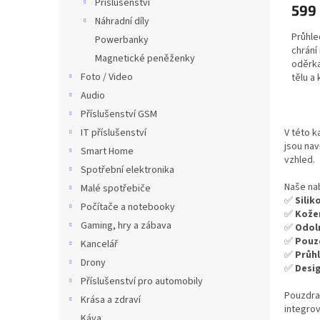
Příslušenství
599
Náhradní díly
Průhle
Powerbanky
chrání
Magnetické peněženky
oděrka
Foto / Video
tělu a
cesty.
Audio
Příslušenství GSM
IT příslušenství
V této k
jsou nav
Smart Home
vzhled.
Spotřební elektronika
Naše nab
Malé spotřebiče
✅
Sili
Počítače a notebooky
✅
Kože
Gaming, hry a zábava
✅
Odol
✅
Pouz
Kancelář
✅
Průh
Drony
✅
Desi
Příslušenství pro automobily
Pouzdra 
Krása a zdraví
integrov
Káva