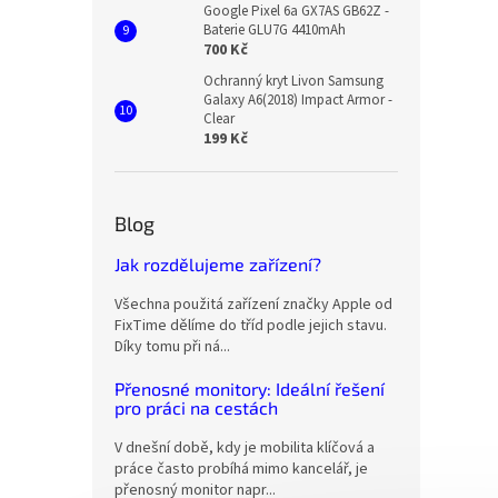
Google Pixel 6a GX7AS GB62Z -
Baterie GLU7G 4410mAh
700 Kč
Ochranný kryt Livon Samsung
Galaxy A6(2018) Impact Armor -
Clear
199 Kč
Blog
Jak rozdělujeme zařízení?
Všechna použitá zařízení značky Apple od
FixTime dělíme do tříd podle jejich stavu.
Díky tomu při ná...
Přenosné monitory: Ideální řešení
pro práci na cestách
V dnešní době, kdy je mobilita klíčová a
práce často probíhá mimo kancelář, je
přenosný monitor napr...