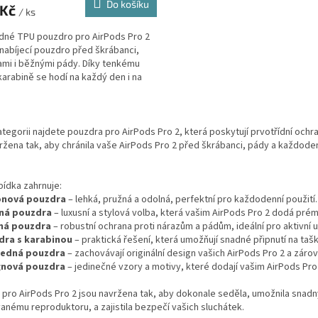
Do košíku
 Kč
/ ks
dné TPU pouzdro pro AirPods Pro 2
 nabíjecí pouzdro před škrábanci,
mi i běžnými pády. Díky tenkému
 karabině se hodí na každý den i na
O
v
ategorii najdete pouzdra pro AirPods Pro 2, která poskytují prvotřídní och
l
ržena tak, aby chránila vaše AirPods Pro 2 před škrábanci, pády a každode
á
d
a
ídka zahrnuje:
c
konová pouzdra
– lehká, pružná a odolná, perfektní pro každodenní použití.
í
ná pouzdra
– luxusní a stylová volba, která vašim AirPods Pro 2 dodá prém
p
ná pouzdra
– robustní ochrana proti nárazům a pádům, ideální pro aktivní u
r
dra s karabinou
– praktická řešení, která umožňují snadné připnutí na tašk
v
ledná pouzdra
– zachovávají originální design vašich AirPods Pro 2 a zárov
k
gnová pouzdra
– jedinečné vzory a motivy, které dodají vašim AirPods Pro 
y
v
pro AirPods Pro 2 jsou navržena tak, aby dokonale seděla, umožnila snadný 
ý
anému reproduktoru, a zajistila bezpečí vašich sluchátek.
p