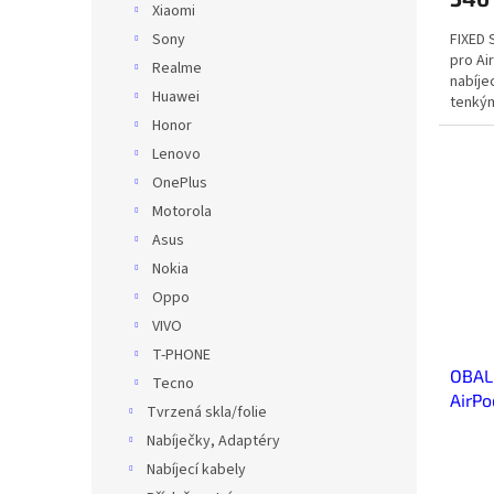
Xiaomi
FIXED 
Sony
pro Ai
Realme
nabíje
Huawei
tenký
povrch
Honor
Lenovo
OnePlus
Motorola
Asus
Nokia
Oppo
VIVO
T-PHONE
OBAL
Tecno
AirPo
Tvrzená skla/folie
Nabíječky, Adaptéry
Nabíjecí kabely