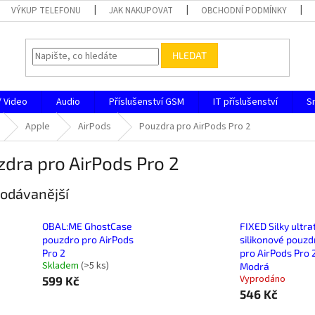
VÝKUP TELEFONU
JAK NAKUPOVAT
OBCHODNÍ PODMÍNKY
HLEDAT
/ Video
Audio
Příslušenství GSM
IT příslušenství
S
Apple
AirPods
Pouzdra pro AirPods Pro 2
dra pro AirPods Pro 2
odávanější
OBAL:ME GhostCase
FIXED Silky ultr
pouzdro pro AirPods
silikonové pouzd
Pro 2
pro AirPods Pro 
Skladem
(
>5 ks
)
Modrá
Vyprodáno
599 Kč
546 Kč