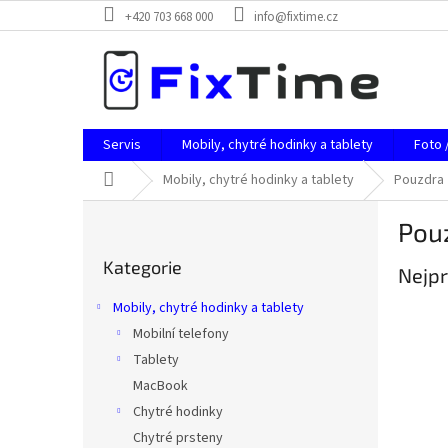
Přejít
+420 703 668 000
info@fixtime.cz
na
obsah
Servis
Mobily, chytré hodinky a tablety
Foto 
Domů
Mobily, chytré hodinky a tablety
Pouzdra
P
Pouz
o
Přeskočit
s
Kategorie
kategorie
Nejpr
t
r
Mobily, chytré hodinky a tablety
a
Mobilní telefony
n
Tablety
n
í
MacBook
p
Chytré hodinky
a
Chytré prsteny