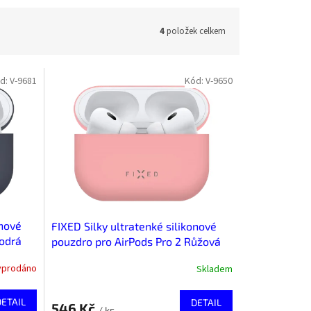
4
položek celkem
d:
V-9681
Kód:
V-9650
onové
FIXED Silky ultratenké silikonové
Modrá
pouzdro pro AirPods Pro 2 Růžová
yprodáno
Skladem
DETAIL
DETAIL
546 Kč
/ ks