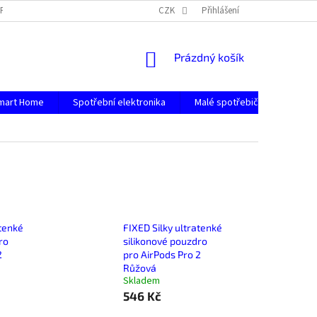
PODMÍNKY OCHRANY OSOBNÍCH ÚDAJŮ
CZK
Přihlášení
NÁKUPNÍ
Prázdný košík
KOŠÍK
mart Home
Spotřební elektronika
Malé spotřebiče
Počít
atenké
FIXED Silky ultratenké
ro
silikonové pouzdro
2
pro AirPods Pro 2
Růžová
Skladem
546 Kč