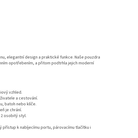
ranu, elegantní design a praktické funkce. Naše pouzdra
nním opotřebením, a přitom podtrhla jejich moderní
iový vzhled.
živatele a cestování.
u, batoh nebo klíče.
eň je chrání.
2 osobitý styl.
přístup k nabíjecímu portu, párovacímu tlačítku i