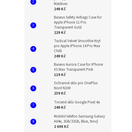
Maldives
249 Kč
Baseus Safety Airbags Case for
Apple iPhone 11 Pro
Transparent Gold
229 Kč
Tactical Velvet Smoothie Kryt
pro Apple iPhone 14 Pro Max
Chilli
249 Kč
Baseus Aurora Case for iPhone
XS Max Transparent Pink
119 Kč
Ochranné sklo pro OnePlus
Nord N100
239 Kč
Tvrzené sklo Google Pixel 4a
249 Kč
Mobilní telefon Samsung Galaxy
A04e, 3GB/32GB, Blue, Nový
2 690 Kč