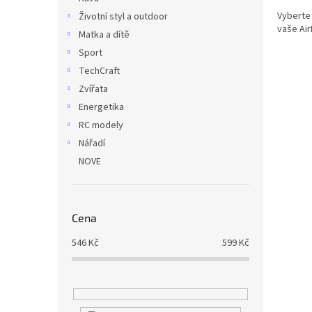
Vyberte 
Životní styl a outdoor
vaše Air
Matka a dítě
Sport
TechCraft
Zvířata
Energetika
RC modely
Nářadí
NOVE
Cena
546
Kč
599
Kč