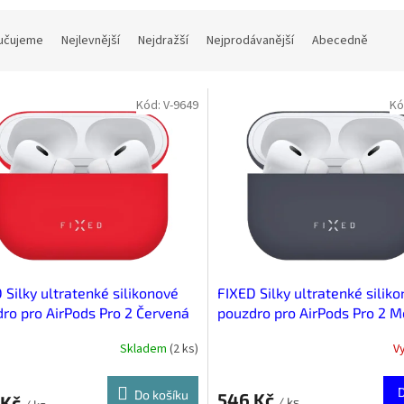
učujeme
Nejlevnější
Nejdražší
Nejprodávanější
Abecedně
Kód:
V-9649
Kó
 Silky ultratenké silikonové
FIXED Silky ultratenké silik
ro pro AirPods Pro 2 Červená
pouzdro pro AirPods Pro 2 
Skladem
(
2 ks
)
V
Do košíku
546 Kč
 Kč
/ ks