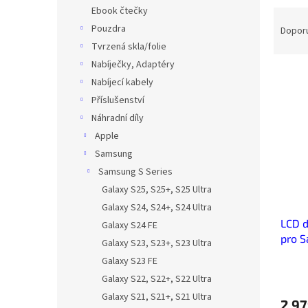
n
Ebook čtečky
Ř
e
a
Pouzdra
Dopor
l
z
Tvrzená skla/folie
e
Nabíječky, Adaptéry
V
n
Nabíjecí kabely
ý
í
Příslušenství
p
p
Náhradní díly
i
r
s
o
Apple
p
d
Samsung
r
u
Samsung S Series
o
k
Galaxy S25, S25+, S25 Ultra
d
t
Galaxy S24, S24+, S24 Ultra
u
ů
LCD d
k
Galaxy S24 FE
pro 
t
Galaxy S23, S23+, S23 Ultra
Black
ů
Galaxy S23 FE
Galaxy S22, S22+, S22 Ultra
Galaxy S21, S21+, S21 Ultra
2 9