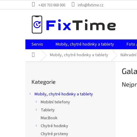
Přejít
+420 703 668 000
info@fixtime.cz
na
obsah
Servis
Mobily, chytré hodinky a tablety
Foto 
Domů
Mobily, chytré hodinky a tablety
Náhradní 
P
Gala
o
Přeskočit
s
Kategorie
kategorie
Nejpr
t
r
Mobily, chytré hodinky a tablety
a
Mobilní telefony
n
Tablety
n
í
MacBook
p
Chytré hodinky
a
Chytré prsteny