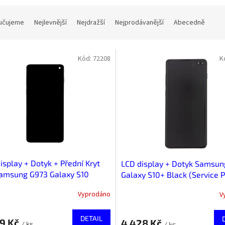
učujeme
Nejlevnější
Nejdražší
Nejprodávanější
Abecedně
Kód:
72208
K
isplay + Dotyk + Přední Kryt
LCD display + Dotyk Samsun
Samsung G973 Galaxy S10
Galaxy S10+ Black (Service 
Vyprodáno
V
DETAIL
79 Kč
4 428 Kč
/ ks
/ ks