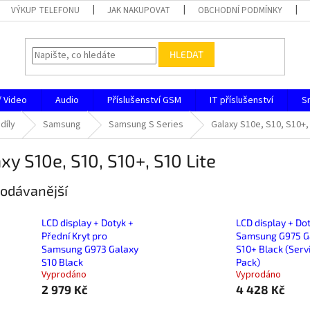
VÝKUP TELEFONU
JAK NAKUPOVAT
OBCHODNÍ PODMÍNKY
HLEDAT
/ Video
Audio
Příslušenství GSM
IT příslušenství
S
díly
Samsung
Samsung S Series
Galaxy S10e, S10, S10+,
xy S10e, S10, S10+, S10 Lite
odávanější
LCD display + Dotyk +
LCD display + Do
Přední Kryt pro
Samsung G975 G
Samsung G973 Galaxy
S10+ Black (Serv
S10 Black
Pack)
Vyprodáno
Vyprodáno
2 979 Kč
4 428 Kč