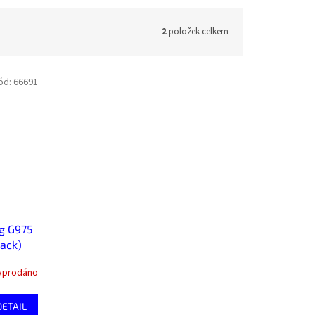
2
položek celkem
ód:
66691
g G975
Pack)
yprodáno
DETAIL