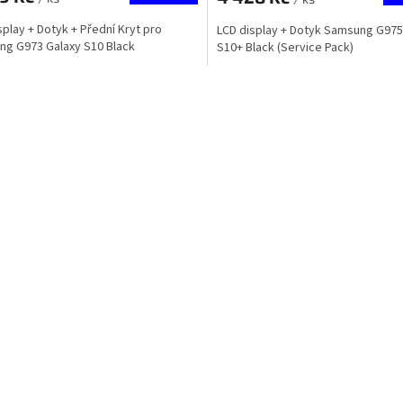
splay + Dotyk + Přední Kryt pro
LCD display + Dotyk Samsung G975
g G973 Galaxy S10 Black
S10+ Black (Service Pack)
O
v
l
á
d
a
c
í
p
r
v
k
y
v
ý
p
i
s
u