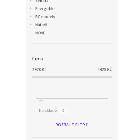
Zvířata
Energetika
RC modely
Nářadí
NOVE
Cena
2978
Kč
4429
Kč
Na skladě
0
ROZBALIT FILTR