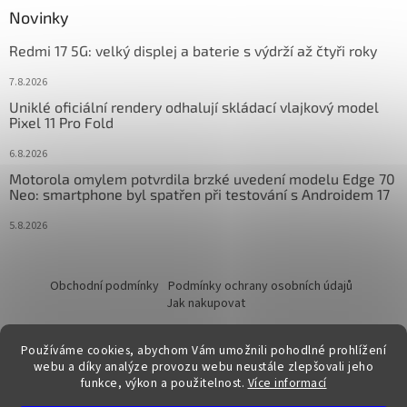
Novinky
Redmi 17 5G: velký displej a baterie s výdrží až čtyři roky
7.8.2026
Uniklé oficiální rendery odhalují skládací vlajkový model
Pixel 11 Pro Fold
6.8.2026
Motorola omylem potvrdila brzké uvedení modelu Edge 70
Neo: smartphone byl spatřen při testování s Androidem 17
5.8.2026
Obchodní podmínky
Podmínky ochrany osobních údajů
Jak nakupovat
Používáme cookies, abychom Vám umožnili pohodlné prohlížení
webu a díky analýze provozu webu neustále zlepšovali jeho
funkce, výkon a použitelnost.
Více informací
Vytvořil Shoptet