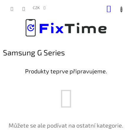
Přejít
NÁKUP
na
CZK
obsah
KOŠÍK
Samsung G Series
Produkty teprve připravujeme.
Můžete se ale podívat na ostatní kategorie.