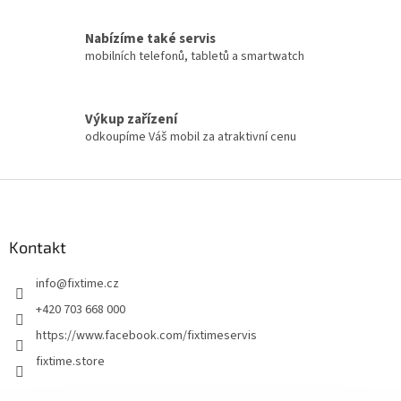
Nabízíme také servis
mobilních telefonů, tabletů a smartwatch
Výkup zařízení
odkoupíme Váš mobil za atraktivní cenu
Z
á
p
a
Kontakt
t
info
@
fixtime.cz
í
+420 703 668 000
https://www.facebook.com/fixtimeservis
fixtime.store