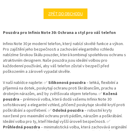
ZPĚT DO OBCHODU
Pouzdra pro Infinix Note 30: Ochrana a styl pro váš telefon
Infinix Note 30 je moderní telefon, který nabízí skvélé funkce a výkon.
Pro zajištění jeho bezpečnosti a zachování elegantního vzhledu
nabízíme širokou škálu pouzder, která kombinují spolehlivou ochranu s
atraktivním designem. Naše pouzdra jsou ideální volbou pro
každodenní používání, aby váš telefon zůstal v bezpečí před
poškozením a zároveň vypadal skvěle.
V naší nabídce najdete: ✅
Silikonová pouzdra
– lehká, flexibilní a
příjemná na dotek, poskytují ochranu proti škrábancům, prachu a
drobným nárazům, aniž by zvětšovala objem telefonu. ✅
Kožená
pouzdra
– prémiová volba, která dodá vašemu Infinix Note 30
sofistikovaný a elegantní vzhled, přičemž poskytuje skvélé krytí proti
poškrábání a opotřebení. ✅
Odolná pouzdra
– robustní kryty
navržené pro maximální ochranu proti pádům, nárazům a poškrábání.
Ideální volba pro ty, kteří hledají vyšší úroveň bezpečnosti. ✅
Průhledná pouzdra
– minimalistická volba, která zachovává originální