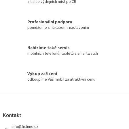
a tisíce výdejních míst po ČR
Profesionální podpora
pomůžeme s nákupem i nastavením
Nabízíme také servis
mobilních telefonů, tabletů a smartwatch
Výkup zařízení
odkoupíme Váš mobil za atraktivní cenu
Z
á
p
a
Kontakt
t
info
@
fixtime.cz
í