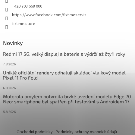
+420 703 668 000
https://www.facebook.com/fixtimeservis
fixtime.store
Novinky
Redmi 17 5G: velký displej a baterie s výdrží až čtyři roky
7.8.2026
Uniklé oficiální rendery odhalují skládací vlajkový model
Pixel 11 Pro Fold
6.8.2026
Motorola omylem potvrdila brzké uvedení modelu Edge 70
Neo: smartphone byl spatřen při testování s Androidem 17
5.8.2026
Obchodní podmínky
Podmínky ochrany osobních údajů