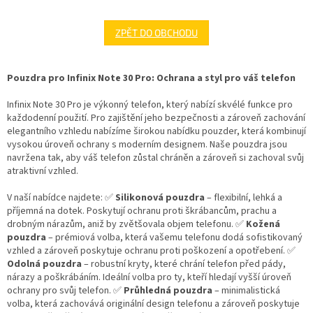
ZPĚT DO OBCHODU
Pouzdra pro Infinix Note 30 Pro: Ochrana a styl pro váš telefon
Infinix Note 30 Pro je výkonný telefon, který nabízí skvélé funkce pro
každodenní použití. Pro zajištění jeho bezpečnosti a zároveň zachování
elegantního vzhledu nabízíme širokou nabídku pouzder, která kombinují
vysokou úroveň ochrany s moderním designem. Naše pouzdra jsou
navržena tak, aby váš telefon zůstal chráněn a zároveň si zachoval svůj
atraktivní vzhled.
V naší nabídce najdete: ✅
Silikonová pouzdra
– flexibilní, lehká a
příjemná na dotek. Poskytují ochranu proti škrábancům, prachu a
drobným nárazům, aniž by zvětšovala objem telefonu. ✅
Kožená
pouzdra
– prémiová volba, která vašemu telefonu dodá sofistikovaný
vzhled a zároveň poskytuje ochranu proti poškození a opotřebení. ✅
Odolná pouzdra
– robustní kryty, které chrání telefon před pády,
nárazy a poškrábáním. Ideální volba pro ty, kteří hledají vyšší úroveň
ochrany pro svůj telefon. ✅
Průhledná pouzdra
– minimalistická
volba, která zachovává originální design telefonu a zároveň poskytuje