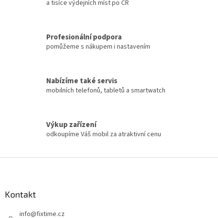
a tisíce výdejních míst po ČR
Profesionální podpora
pomůžeme s nákupem i nastavením
Nabízíme také servis
mobilních telefonů, tabletů a smartwatch
Výkup zařízení
odkoupíme Váš mobil za atraktivní cenu
Z
á
p
a
Kontakt
t
info
@
fixtime.cz
í