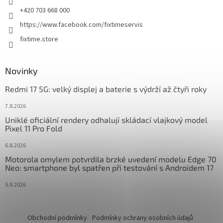
+420 703 668 000
https://www.facebook.com/fixtimeservis
fixtime.store
Novinky
Redmi 17 5G: velký displej a baterie s výdrží až čtyři roky
7.8.2026
Uniklé oficiální rendery odhalují skládací vlajkový model
Pixel 11 Pro Fold
6.8.2026
Motorola omylem potvrdila brzké uvedení modelu Edge 70
Neo: smartphone byl spatřen při testování s Androidem 17
5.8.2026
Obchodní podmínky
Podmínky ochrany osobních údajů