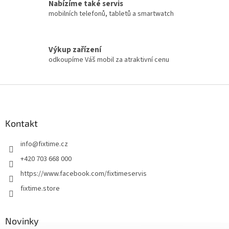
Nabízíme také servis
mobilních telefonů, tabletů a smartwatch
Výkup zařízení
odkoupíme Váš mobil za atraktivní cenu
Z
á
p
a
Kontakt
t
info
@
fixtime.cz
í
+420 703 668 000
https://www.facebook.com/fixtimeservis
fixtime.store
Novinky