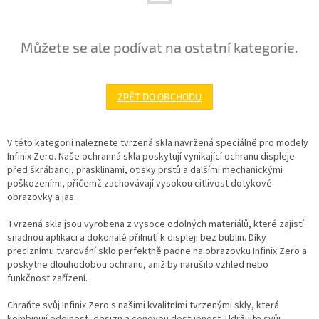
Můžete se ale podívat na ostatní kategorie.
ZPĚT DO OBCHODU
V této kategorii naleznete tvrzená skla navržená speciálně pro modely
Infinix Zero. Naše ochranná skla poskytují vynikající ochranu displeje
před škrábanci, prasklinami, otisky prstů a dalšími mechanickými
poškozeními, přičemž zachovávají vysokou citlivost dotykové
obrazovky a jas.
Tvrzená skla jsou vyrobena z vysoce odolných materiálů, které zajistí
snadnou aplikaci a dokonalé přilnutí k displeji bez bublin. Díky
preciznímu tvarování sklo perfektně padne na obrazovku Infinix Zero a
poskytne dlouhodobou ochranu, aniž by narušilo vzhled nebo
funkčnost zařízení.
Chraňte svůj Infinix Zero s našimi kvalitními tvrzenými skly, která
kombinují odolnost, design a cenovou dostupnost. Udržujte svůj