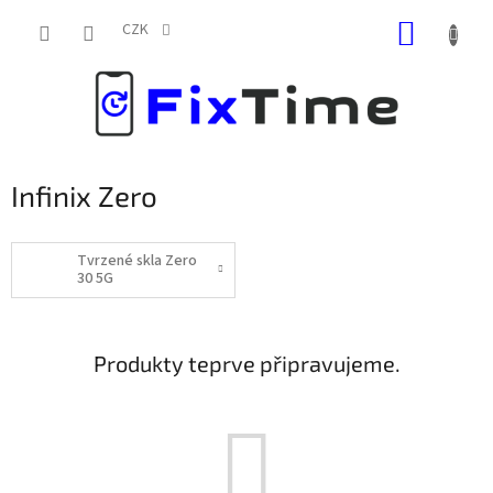
Přejít
NÁKUP
na
CZK
obsah
KOŠÍK
Infinix Zero
Tvrzené skla Zero
30 5G
Produkty teprve připravujeme.