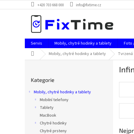
Přejít
+420 703 668 000
info@fixtime.cz
na
obsah
Servis
Mobily, chytré hodinky a tablety
Foto 
Domů
Mobily, chytré hodinky a tablety
Tvrzená 
P
Infi
o
Přeskočit
s
Kategorie
kategorie
t
r
Mobily, chytré hodinky a tablety
a
Mobilní telefony
n
Tablety
n
í
MacBook
p
Chytré hodinky
a
Nejpr
Chytré prsteny