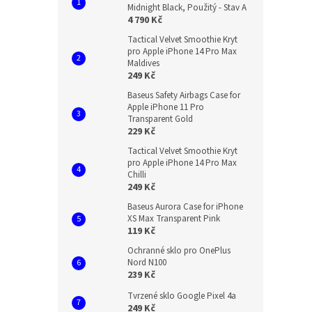
Midnight Black, Použitý - Stav A
4 790 Kč
Tactical Velvet Smoothie Kryt
pro Apple iPhone 14 Pro Max
Maldives
249 Kč
Baseus Safety Airbags Case for
Apple iPhone 11 Pro
Transparent Gold
229 Kč
Tactical Velvet Smoothie Kryt
pro Apple iPhone 14 Pro Max
Chilli
249 Kč
Baseus Aurora Case for iPhone
XS Max Transparent Pink
119 Kč
Ochranné sklo pro OnePlus
Nord N100
239 Kč
Tvrzené sklo Google Pixel 4a
249 Kč