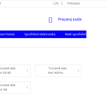
PODMÍNKY OCHRANY OSOBNÍCH ÚDAJŮ
CZK
Přihlášení
NÁKUPNÍ
Prázdný košík
KOŠÍK
mart Home
Spotřební elektronika
Malé spotřebiče
Počít
vrzené skla
Tvrzené skla
ot 50 4G
Hot 40 Pro
vrzené skla
ot 30i