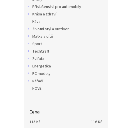
Příslušenství pro automobily
Krása a zdraví
Káva
Životní styl a outdoor
Matka a dítě
Sport
TechCraft
Zvířata
Energetika
RC modely
Nářadí
NOVE
Cena
115
Kč
116
Kč