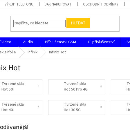
VÝKUP TELEFONU
JAK NAKUPOVAT
OBCHODNÍ PODMÍNKY
HLEDAT
/ Video
Audio
Příslušenství GSM
IT příslušenství
S
skla/folie
Infinix
Infinix Hot
nix Hot
Tvrzené skla
Tvrzené skla
T
Hot 50i
Hot 50 Pro 4G
H
Tvrzené skla
Tvrzené skla
T
Hot 40i
Hot 30 5G
H
odávanější