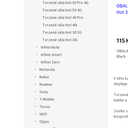
u
ů
Tvrzené skla Hot 50 Pro 4G
OBAL:
k
Tvrzené skla Hot 50 4G
Hot 3
t
Tvrzené skla Hot 40 Pro
ů
Tvrzené skla Hot 40i
Tvrzené skla Hot 30 5G
115 
Tvrzené skla Hot 30i
Infinix Note
OBAL:M
Infinix Smart
Black
Infinix Zero
Motorola
Nokia
V této k
displeje
Realme
Sony
Tvrzená
T-Mobile
bublin a
Tecno
Zvolte s
VIVO
bezprob
Oppo