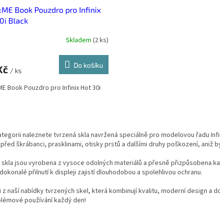
ME Book Pouzdro pro Infinix
0i Black
Skladem
(
2 ks
)
Do košíku
Kč
/ ks
E Book Pouzdro pro Infinix Hot 30i
O
v
ategorii naleznete tvrzená skla navržená speciálně pro modelovou řadu Infin
l
 před škrábanci, prasklinami, otisky prstů a dalšími druhy poškození, aniž by
á
d
 skla jsou vyrobena z vysoce odolných materiálů a přesně přizpůsobena ka
a
 dokonalé přilnutí k displeji zajistí dlouhodobou a spolehlivou ochranu.
c
í
i z naší nabídky tvrzených skel, která kombinují kvalitu, moderní design a do
p
lémové používání každý den!
r
v