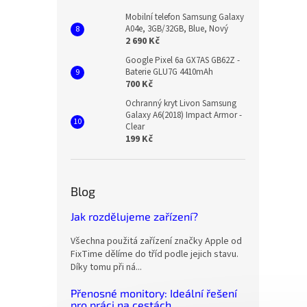
Mobilní telefon Samsung Galaxy
A04e, 3GB/32GB, Blue, Nový
2 690 Kč
Google Pixel 6a GX7AS GB62Z -
Baterie GLU7G 4410mAh
700 Kč
Ochranný kryt Livon Samsung
Galaxy A6(2018) Impact Armor -
Clear
199 Kč
Blog
Jak rozdělujeme zařízení?
Všechna použitá zařízení značky Apple od
FixTime dělíme do tříd podle jejich stavu.
Díky tomu při ná...
Přenosné monitory: Ideální řešení
pro práci na cestách