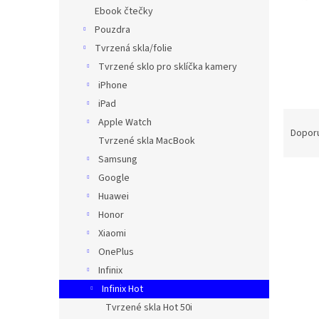
n
Ebook čtečky
e
Pouzdra
l
Tvrzená skla/folie
Tvrzené sklo pro sklíčka kamery
iPhone
iPad
Ř
Apple Watch
a
Dopor
Tvrzené skla MacBook
z
Samsung
e
V
n
Google
ý
í
Huawei
p
p
Honor
i
r
Xiaomi
s
o
OnePlus
p
d
Infinix
r
u
o
k
Infinix Hot
d
t
Tvrzené skla Hot 50i