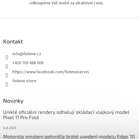
odkoupíme Váš mobil za atraktivní cenu
Z
á
p
a
Kontakt
t
info
@
fixtime.cz
í
+420 703 668 000
https://www.facebook.com/fixtimeservis
fixtime.store
Novinky
Uniklé oficiální rendery odhalují skládací vlajkový model
Pixel 11 Pro Fold
6.8.2026
Motorola omylem potvrdila brzké uvedení modelu Edge 70