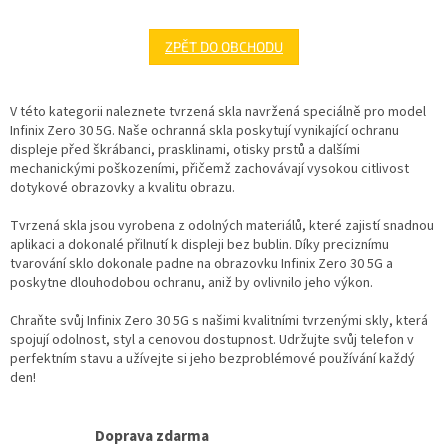
ZPĚT DO OBCHODU
V této kategorii naleznete tvrzená skla navržená speciálně pro model
Infinix Zero 30 5G. Naše ochranná skla poskytují vynikající ochranu
displeje před škrábanci, prasklinami, otisky prstů a dalšími
mechanickými poškozeními, přičemž zachovávají vysokou citlivost
dotykové obrazovky a kvalitu obrazu.
Tvrzená skla jsou vyrobena z odolných materiálů, které zajistí snadnou
aplikaci a dokonalé přilnutí k displeji bez bublin. Díky preciznímu
tvarování sklo dokonale padne na obrazovku Infinix Zero 30 5G a
poskytne dlouhodobou ochranu, aniž by ovlivnilo jeho výkon.
Chraňte svůj Infinix Zero 30 5G s našimi kvalitními tvrzenými skly, která
spojují odolnost, styl a cenovou dostupnost. Udržujte svůj telefon v
perfektním stavu a užívejte si jeho bezproblémové používání každý
den!
Doprava zdarma