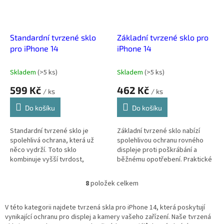
Standardní tvrzené sklo
Základní tvrzené sklo pro
pro iPhone 14
iPhone 14
Skladem
(
>5 ks
)
Skladem
(
>5 ks
)
599 Kč
462 Kč
/ ks
/ ks
Do košíku
Do košíku
Standardní tvrzené sklo je
Základní tvrzené sklo nabízí
spolehlivá ochrana, která už
spolehlivou ochranu rovného
něco vydrží. Toto sklo
displeje proti poškrábání a
kombinuje vyšší tvrdost,
běžnému opotřebení. Praktické
celoplošné pokrytí displeje a
a cenově dostupné řešení,
čistý obraz bez zkreslení. Zlatá
které nezmění vzhled tvého
8
položek celkem
O
střední...
telefonu.
v
l
V této kategorii najdete tvrzená skla pro iPhone 14, která poskytují
á
vynikající ochranu pro displej a kamery vašeho zařízení. Naše tvrzená