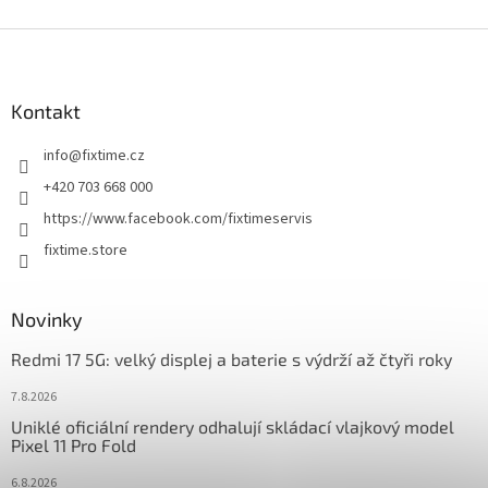
Z
á
p
a
Kontakt
t
info
@
fixtime.cz
í
+420 703 668 000
https://www.facebook.com/fixtimeservis
fixtime.store
Novinky
Redmi 17 5G: velký displej a baterie s výdrží až čtyři roky
7.8.2026
Uniklé oficiální rendery odhalují skládací vlajkový model
Pixel 11 Pro Fold
6.8.2026