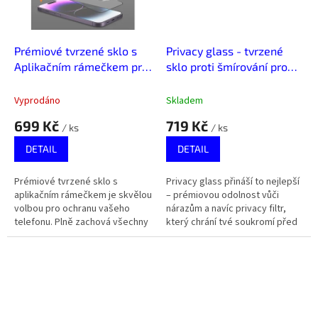
Prémiové tvrzené sklo s
Privacy glass - tvrzené
Aplikačním rámečkem pro
sklo proti šmírování pro
iPhone 13/13 Pro/14
iPhone 13/13 PRO/14
Vyprodáno
Skladem
699 Kč
719 Kč
/ ks
/ ks
DETAIL
DETAIL
Prémiové tvrzené sklo s
Privacy glass přináší to nejlepší
aplikačním rámečkem je skvělou
– prémiovou odolnost vůči
volbou pro ochranu vašeho
nárazům a navíc privacy filtr,
telefonu. Plně zachová všechny
který chrání tvé soukromí před
funkce displeje a zároveň jej
zvědavými pohledy z boku.
ochrání před škrábanci a nárazy.
V...