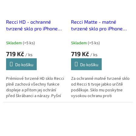
Recci HD - ochranné
Recci Matte - matné
tvrzené sklo pro iPhone
tvrzené sklo pro iPhone
13/13 Pro/14 RSP-A16HD
14/13/13 Pro RSP-A01FT
Skladem
(
>5 ks
)
Skladem
(
>5 ks
)
719 Kč
719 Kč
/ ks
/ ks
Do košíku
Do košíku
Prémiové tvrzené HD sklo Recci
Za ochranné matné tvrzené sklo
plně zachová všechny funkce
od Recci ti tvoje jabko určitě
displeje a přitom jej ochrání
poděkuje. Sklo mu poskytne
před škrábanci a nárazy. Pyšní
vysokou ochranu proti
se jak odolností, tak kvalitou -
poškrábání a prasknutí displeje.
obraz zůstane ostrý,...
Navíc má matný povrch, který...