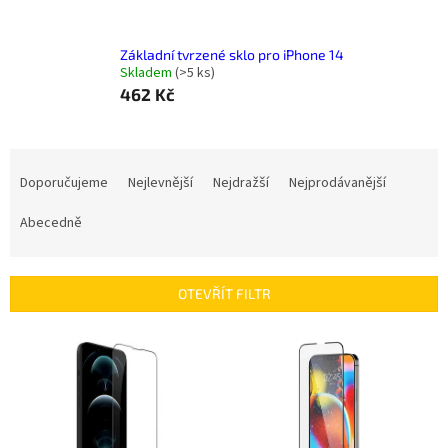
Základní tvrzené sklo pro iPhone 14
Skladem
(
>5 ks
)
462 Kč
Ř
a
Doporučujeme
Nejlevnější
Nejdražší
Nejprodávanější
z
e
Abecedně
n
í
p
OTEVŘÍT FILTR
r
o
V
d
ý
u
p
k
i
t
s
ů