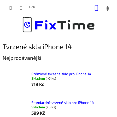
Přejít
NÁKUP
na
CZK
obsah
KOŠÍK
Tvrzené skla iPhone 14
Nejprodávanější
Prémiové tvrzené sklo pro iPhone 14
Skladem
(
>5 ks
)
719 Kč
Standardní tvrzené sklo pro iPhone 14
Skladem
(
>5 ks
)
599 Kč