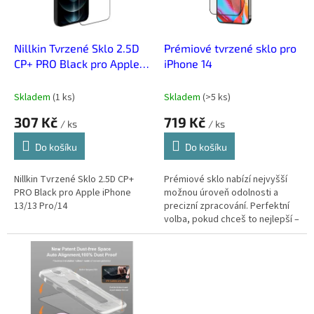
p
r
o
d
Nillkin Tvrzené Sklo 2.5D
Prémiové tvrzené sklo pro
u
CP+ PRO Black pro Apple
iPhone 14
k
iPhone 13/13 Pro/14
t
Skladem
(
1 ks
)
Skladem
(
>5 ks
)
ů
307 Kč
719 Kč
/ ks
/ ks
Do košíku
Do košíku
Nillkin Tvrzené Sklo 2.5D CP+
Prémiové sklo nabízí nejvyšší
PRO Black pro Apple iPhone
možnou úroveň odolnosti a
13/13 Pro/14
precizní zpracování. Perfektní
volba, pokud chceš to nejlepší –
bez kompromisů.