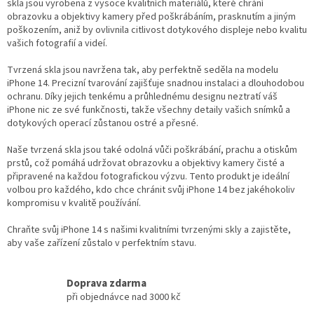
d
skla jsou vyrobena z vysoce kvalitních materiálů, které chrání
a
obrazovku a objektivy kamery před poškrábáním, prasknutím a jiným
c
poškozením, aniž by ovlivnila citlivost dotykového displeje nebo kvalitu
í
vašich fotografií a videí.
p
r
Tvrzená skla jsou navržena tak, aby perfektně seděla na modelu
v
iPhone 14. Precizní tvarování zajišťuje snadnou instalaci a dlouhodobou
k
ochranu. Díky jejich tenkému a průhlednému designu neztratí váš
y
iPhone nic ze své funkčnosti, takže všechny detaily vašich snímků a
v
dotykových operací zůstanou ostré a přesné.
ý
p
Naše tvrzená skla jsou také odolná vůči poškrábání, prachu a otiskům
i
prstů, což pomáhá udržovat obrazovku a objektivy kamery čisté a
s
připravené na každou fotografickou výzvu. Tento produkt je ideální
u
volbou pro každého, kdo chce chránit svůj iPhone 14 bez jakéhokoliv
kompromisu v kvalitě používání.
Chraňte svůj iPhone 14 s našimi kvalitními tvrzenými skly a zajistěte,
aby vaše zařízení zůstalo v perfektním stavu.
Doprava zdarma
při objednávce nad 3000 kč