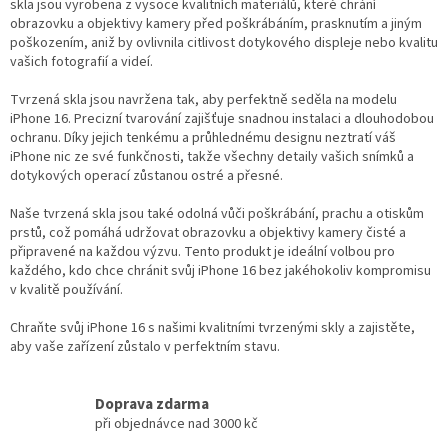
d
skla jsou vyrobena z vysoce kvalitních materiálů, které chrání
a
obrazovku a objektivy kamery před poškrábáním, prasknutím a jiným
c
poškozením, aniž by ovlivnila citlivost dotykového displeje nebo kvalitu
í
vašich fotografií a videí.
p
r
Tvrzená skla jsou navržena tak, aby perfektně seděla na modelu
v
iPhone 16. Precizní tvarování zajišťuje snadnou instalaci a dlouhodobou
k
ochranu. Díky jejich tenkému a průhlednému designu neztratí váš
y
iPhone nic ze své funkčnosti, takže všechny detaily vašich snímků a
v
dotykových operací zůstanou ostré a přesné.
ý
p
Naše tvrzená skla jsou také odolná vůči poškrábání, prachu a otiskům
i
prstů, což pomáhá udržovat obrazovku a objektivy kamery čisté a
s
připravené na každou výzvu. Tento produkt je ideální volbou pro
u
každého, kdo chce chránit svůj iPhone 16 bez jakéhokoliv kompromisu
v kvalitě používání.
Chraňte svůj iPhone 16 s našimi kvalitními tvrzenými skly a zajistěte,
aby vaše zařízení zůstalo v perfektním stavu.
Doprava zdarma
při objednávce nad 3000 kč