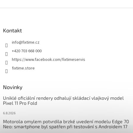
Z
á
p
a
Kontakt
t
info
@
fixtime.cz
í
+420 703 668 000
https://www.facebook.com/fixtimeservis
fixtime.store
Novinky
Uniklé oficiální rendery odhalují skládací vlajkový model
Pixel 11 Pro Fold
6.8.2026
Motorola omylem potvrdila brzké uvedení modelu Edge 70
Neo: smartphone byl spatřen při testování s Androidem 17