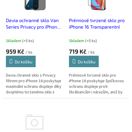
p
r
o
d
Devia ochranné sklo Van
Prémiové tvrzené sklo pro
u
Series Privacy pro iPhone
iPhone 16 Transparentní
k
16
t
Skladem
(
>5 ks
)
Skladem
(
>5 ks
)
ů
959 Kč
719 Kč
/ ks
/ ks
Do košíku
Do košíku
Devia chranné sklo s Privacy
Prémiové tvrzené sklo pro
filtrem pro iPhone 16 poskytuje
iPhone 16 poskytuje špičkovou
maximální ochranu displeje díky
ochranu displeje proti
dvojitému tvrzenému sklu s
škrábancům i nárazům, aniž by
tvrdostí 9H, elegantnímu
ovlivnilo jeho jas a citlivost na
černému rámečku a Privacy...
dotek.