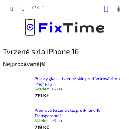
Přejít
NÁKUP
na
CZK
obsah
KOŠÍK
Tvrzené skla iPhone 16
Nejprodávanější
Privacy glass - tvrzené sklo proti šmírování pro
iPhone 16
Skladem
(
>5 ks
)
719 Kč
Prémiové tvrzené sklo pro iPhone 16
Transparentní
Skladem
(
>5 ks
)
719 Kč