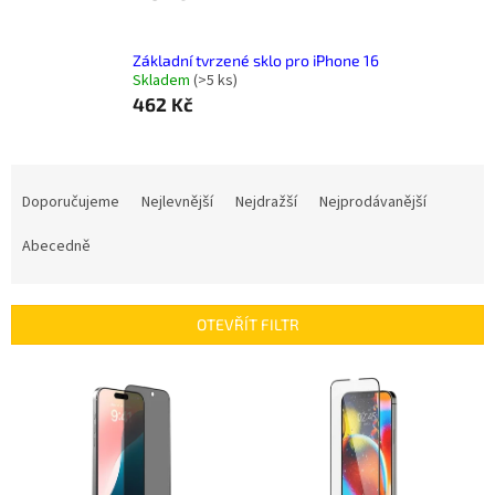
Základní tvrzené sklo pro iPhone 16
Skladem
(
>5 ks
)
462 Kč
Ř
a
Doporučujeme
Nejlevnější
Nejdražší
Nejprodávanější
z
e
Abecedně
n
í
p
OTEVŘÍT FILTR
r
o
V
d
ý
u
p
k
i
t
s
ů