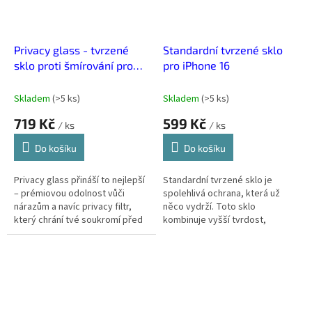
Privacy glass - tvrzené
Standardní tvrzené sklo
sklo proti šmírování pro
pro iPhone 16
iPhone 16
Skladem
(
>5 ks
)
Skladem
(
>5 ks
)
719 Kč
599 Kč
/ ks
/ ks
Do košíku
Do košíku
Privacy glass přináší to nejlepší
Standardní tvrzené sklo je
– prémiovou odolnost vůči
spolehlivá ochrana, která už
nárazům a navíc privacy filtr,
něco vydrží. Toto sklo
který chrání tvé soukromí před
kombinuje vyšší tvrdost,
zvědavými pohledy z boku.
celoplošné pokrytí displeje a
čistý obraz bez zkreslení. Zlatá
střední...