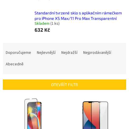
Standardní tvrzené sklo s aplikačním rámečkem
pro iPhone XS Max/11 Pro Max Transparentní
Skladem
(
1 ks
)
632 Kč
Ř
a
Doporučujeme
Nejlevnější
Nejdražší
Nejprodávanější
z
e
Abecedně
n
í
p
OTEVŘÍT FILTR
r
o
V
d
ý
u
p
k
i
t
s
ů