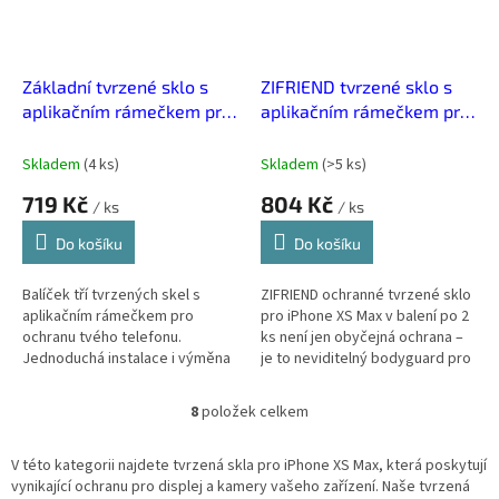
Základní tvrzené sklo s
ZIFRIEND tvrzené sklo s
aplikačním rámečkem pro
aplikačním rámečkem pro
iPhone 11 Pro Max/XS Max
iPhone XS Max - Balení 2
- Balení 3ks
ks Transparentní
Skladem
(
4 ks
)
Skladem
(
>5 ks
)
719 Kč
804 Kč
/ ks
/ ks
Do košíku
Do košíku
Balíček tří tvrzených skel s
ZIFRIEND ochranné tvrzené sklo
aplikačním rámečkem pro
pro iPhone XS Max v balení po 2
ochranu tvého telefonu.
ks není jen obyčejná ochrana –
Jednoduchá instalace i výměna
je to neviditelný bodyguard pro
pro nezdolnou, dlouhotrvající
tvůj displej. Díky aplikačnímu
ochranu tvého displeje.
rámečku se sklo...
8
položek celkem
O
v
l
V této kategorii najdete tvrzená skla pro iPhone XS Max, která poskytují
á
vynikající ochranu pro displej a kamery vašeho zařízení. Naše tvrzená