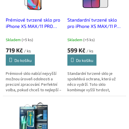
p
r
o
d
Prémiové tvrzené sklo pro
Standardní tvrzené sklo
u
iPhone XS MAX/11 PRO
pro iPhone XS MAX/11 PRO
k
MAX
MAX
t
Skladem
(
>5 ks
)
Skladem
(
>5 ks
)
ů
719 Kč
599 Kč
/ ks
/ ks
Do košíku
Do košíku
Prémiové sklo nabízí nejvyšší
Standardní tvrzené sklo je
možnou úroveň odolnosti a
spolehlivá ochrana, která už
precizní zpracování. Perfektní
něco vydrží. Toto sklo
volba, pokud chceš to nejlepší –
kombinuje vyšší tvrdost,
bez kompromisů.
celoplošné pokrytí displeje a
čistý obraz bez zkreslení. Zlatá
střední...