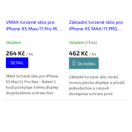
VMAX tvrzené sklo pro
Základní tvrzené sklo pro
iPhone XS Max/11 Pro Max
iPhone XS MAX/11 PRO
- Balení 2ks Transparentní
MAX
Skladem
Skladem
(
>5 ks
)
264 Kč
462 Kč
/ ks
/ ks
DETAIL
Do košíku
VMAX tvrzené sklo pro iPhone
Základní tvrzené sklo chrání
XS Max/11 Pro Max – Balení 2
rovnou plochu displeje a přináší
kusů poskytuje tvému displeji
jednoduchou a cenově
dvojnásobnou ochranu bez
dostupnou ochranu proti
zbytečných komplikací. Snadná
poškrábání. Nenápadné,
instalace a spolehlivý štít proti...
funkční, levné.