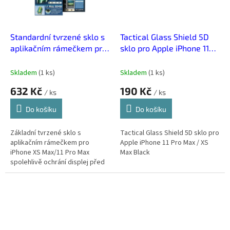
Standardní tvrzené sklo s
Tactical Glass Shield 5D
aplikačním rámečkem pro
sklo pro Apple iPhone 11
iPhone XS Max/11 Pro Max
Pro Max / XS Max Black
Transparentní
Skladem
(
1 ks
)
Skladem
(
1 ks
)
632 Kč
190 Kč
/ ks
/ ks
Do košíku
Do košíku
Základní tvrzené sklo s
Tactical Glass Shield 5D sklo pro
aplikačním rámečkem pro
Apple iPhone 11 Pro Max / XS
iPhone XS Max/11 Pro Max
Max Black
spolehlivě ochrání displej před
škrábanci a drobnými nárazy.
Díky aplikačnímu rámečku ho
snadno a přesně...