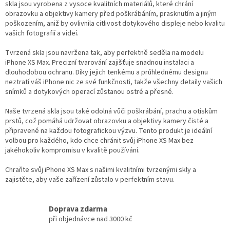
d
skla jsou vyrobena z vysoce kvalitních materiálů, které chrání
a
obrazovku a objektivy kamery před poškrábáním, prasknutím a jiným
c
poškozením, aniž by ovlivnila citlivost dotykového displeje nebo kvalitu
í
vašich fotografií a videí.
p
r
Tvrzená skla jsou navržena tak, aby perfektně seděla na modelu
v
iPhone XS Max. Precizní tvarování zajišťuje snadnou instalaci a
k
dlouhodobou ochranu. Díky jejich tenkému a průhlednému designu
y
neztratí váš iPhone nic ze své funkčnosti, takže všechny detaily vašich
v
snímků a dotykových operací zůstanou ostré a přesné.
ý
p
Naše tvrzená skla jsou také odolná vůči poškrábání, prachu a otiskům
i
prstů, což pomáhá udržovat obrazovku a objektivy kamery čisté a
s
připravené na každou fotografickou výzvu. Tento produkt je ideální
u
volbou pro každého, kdo chce chránit svůj iPhone XS Max bez
jakéhokoliv kompromisu v kvalitě používání.
Chraňte svůj iPhone XS Max s našimi kvalitními tvrzenými skly a
zajistěte, aby vaše zařízení zůstalo v perfektním stavu.
Doprava zdarma
při objednávce nad 3000 kč