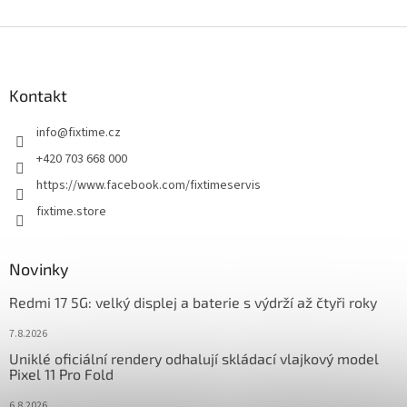
Z
á
p
a
Kontakt
t
info
@
fixtime.cz
í
+420 703 668 000
https://www.facebook.com/fixtimeservis
fixtime.store
Novinky
Redmi 17 5G: velký displej a baterie s výdrží až čtyři roky
7.8.2026
Uniklé oficiální rendery odhalují skládací vlajkový model
Pixel 11 Pro Fold
6.8.2026