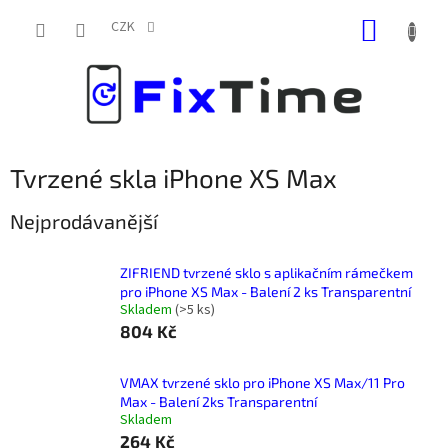
Přejít
NÁKUP
na
CZK
obsah
KOŠÍK
Tvrzené skla iPhone XS Max
Nejprodávanější
ZIFRIEND tvrzené sklo s aplikačním rámečkem
pro iPhone XS Max - Balení 2 ks Transparentní
Skladem
(
>5 ks
)
804 Kč
VMAX tvrzené sklo pro iPhone XS Max/11 Pro
Max - Balení 2ks Transparentní
Skladem
264 Kč