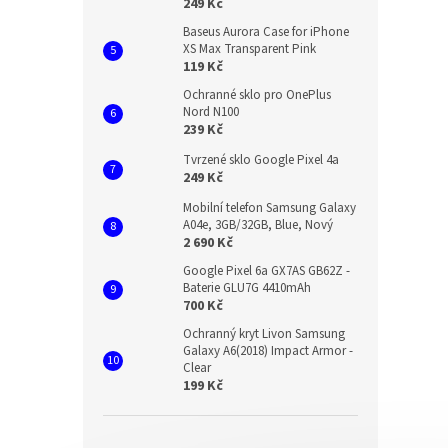
249 Kč
Baseus Aurora Case for iPhone
XS Max Transparent Pink
119 Kč
Ochranné sklo pro OnePlus
Nord N100
239 Kč
Tvrzené sklo Google Pixel 4a
249 Kč
Mobilní telefon Samsung Galaxy
A04e, 3GB/32GB, Blue, Nový
2 690 Kč
Google Pixel 6a GX7AS GB62Z -
Baterie GLU7G 4410mAh
700 Kč
Ochranný kryt Livon Samsung
Galaxy A6(2018) Impact Armor -
Clear
199 Kč