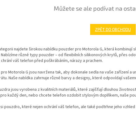
Můžete se ale podívat na osta
ZPĚT DO OBCHODU
ategorii najdete širokou nabídku pouzder pro Motorola G, která kombinují 
. Nabízíme různé typy pouzder – od flexibilních silikonových krytů, přes od
 chrání váš telefon před poškrábáním, nárazy a prachem.
pro Motorola G jsou navržena tak, aby dokonale sedla na vaše zařízení a u
átu. Naše nabídka zahrnuje různé barvy a designy, které odpovídají vašem
zdra jsou vyrobena z kvalitních materiálů, které zajišťují dlouhou životnos
 pro každý den, nebo chcete telefon ozdobit stylovým doplňkem, naše pou
si pouzdro, které nejen ochrání váš telefon, ale také podtrhne jeho vzhled 