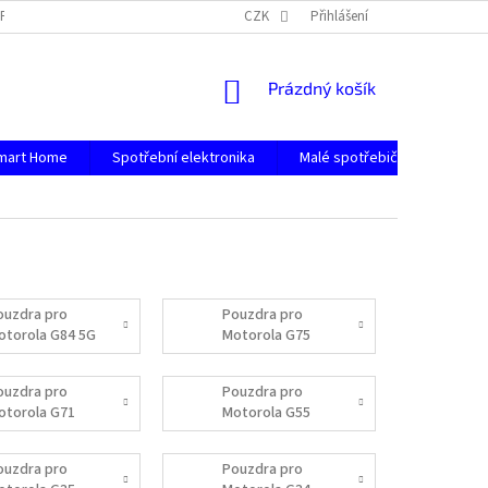
PODMÍNKY OCHRANY OSOBNÍCH ÚDAJŮ
CZK
Přihlášení
NÁKUPNÍ
Prázdný košík
KOŠÍK
mart Home
Spotřební elektronika
Malé spotřebiče
Počít
ouzdra pro
Pouzdra pro
otorola G84 5G
Motorola G75
ouzdra pro
Pouzdra pro
otorola G71
Motorola G55
ouzdra pro
Pouzdra pro