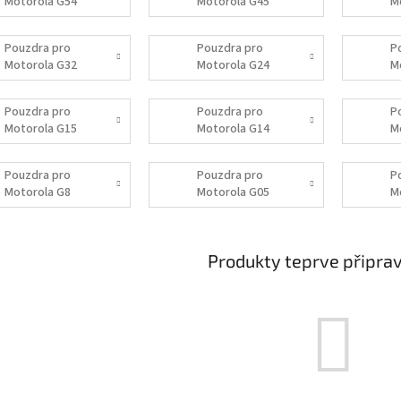
Motorola G54
Motorola G45
M
5G/Power
Edition
Pouzdra pro
Pouzdra pro
P
Motorola G32
Motorola G24
M
Power
Pouzdra pro
Pouzdra pro
P
Motorola G15
Motorola G14
M
Pouzdra pro
Pouzdra pro
P
Motorola G8
Motorola G05
M
Power Lite
Produkty teprve připra