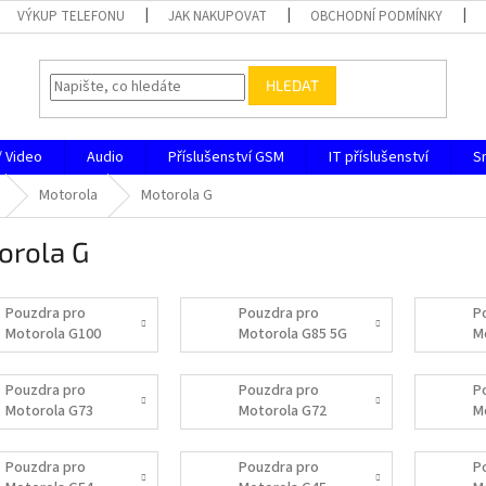
VÝKUP TELEFONU
JAK NAKUPOVAT
OBCHODNÍ PODMÍNKY
HLEDAT
/ Video
Audio
Příslušenství GSM
IT příslušenství
S
Motorola
Motorola G
orola G
Pouzdra pro
Pouzdra pro
P
Motorola G100
Motorola G85 5G
M
Pouzdra pro
Pouzdra pro
P
Motorola G73
Motorola G72
M
Pouzdra pro
Pouzdra pro
P