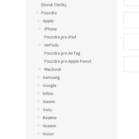
n
Ebook čtečky
e
Pouzdra
l
Apple
iPhone
Pouzdra pro iPad
AirPods
Pouzdra pro AirTag
Pouzdra pro Apple Pensil
Macbook
Samsung
Google
Infinix
Xiaomi
Sony
Realme
Huawei
Honor