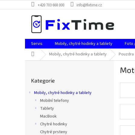
Přejít
+420 703 668 000
info@fixtime.cz
na
obsah
Servis
Mobily, chytré hodinky a tablety
Foto 
Domů
Mobily, chytré hodinky a tablety
Pouzdra
P
Mot
o
Přeskočit
s
Kategorie
kategorie
t
r
Mobily, chytré hodinky a tablety
a
Mobilní telefony
n
Tablety
n
í
MacBook
p
Chytré hodinky
a
Chytré prsteny