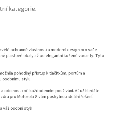
tní kategorie.
skvélé ochranné vlastnosti a moderní design pro vaše
olné plastové obaly až po elegantní kožené varianty. Tyto
možnila pohodlný přístup k tlačítkům, portům a
u osobnímu stylu.
t a odolnost i při každodenním používání. Ať už hledáte
zdra pro Motorola G vám poskytnou ideální řešení.
a váš osobní styl!