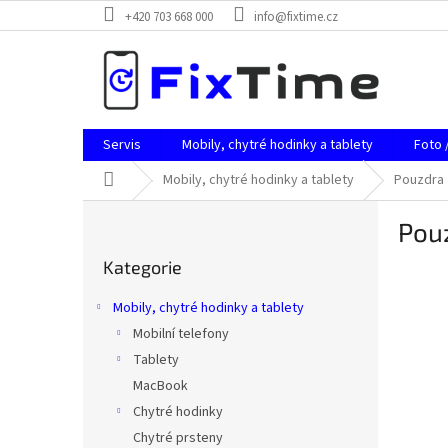
Přejít
+420 703 668 000
info@fixtime.cz
na
obsah
Servis
Mobily, chytré hodinky a tablety
Foto 
Domů
Mobily, chytré hodinky a tablety
Pouzdra
P
Pou
o
Přeskočit
s
Kategorie
kategorie
t
r
Mobily, chytré hodinky a tablety
a
Mobilní telefony
n
Tablety
n
í
MacBook
p
Chytré hodinky
a
Chytré prsteny