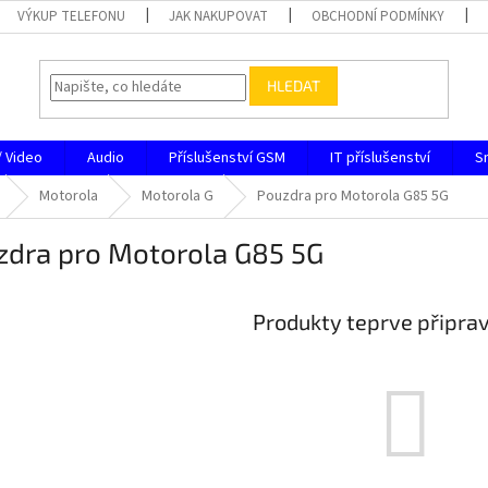
VÝKUP TELEFONU
JAK NAKUPOVAT
OBCHODNÍ PODMÍNKY
HLEDAT
/ Video
Audio
Příslušenství GSM
IT příslušenství
S
Motorola
Motorola G
Pouzdra pro Motorola G85 5G
zdra pro Motorola G85 5G
Produkty teprve připra