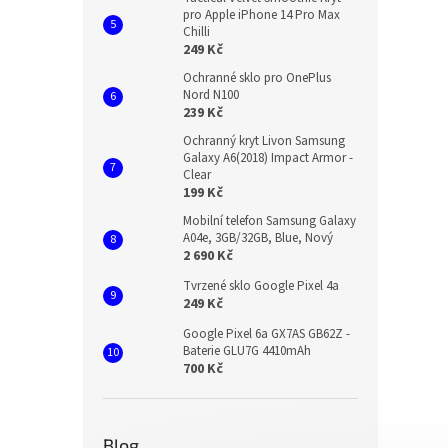
pro Apple iPhone 14 Pro Max
Chilli
249 Kč
Ochranné sklo pro OnePlus
Nord N100
239 Kč
Ochranný kryt Livon Samsung
Galaxy A6(2018) Impact Armor -
Clear
199 Kč
Mobilní telefon Samsung Galaxy
A04e, 3GB/32GB, Blue, Nový
2 690 Kč
Tvrzené sklo Google Pixel 4a
249 Kč
Google Pixel 6a GX7AS GB62Z -
Baterie GLU7G 4410mAh
700 Kč
Blog