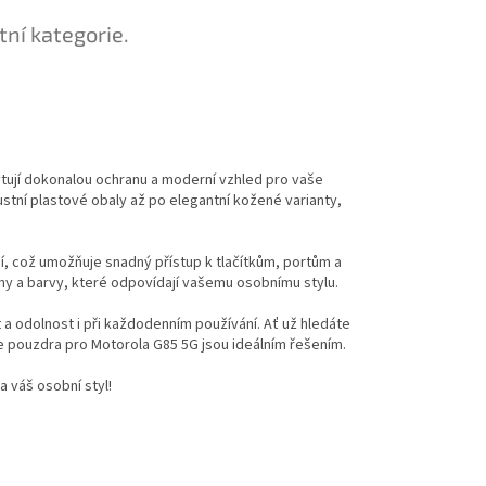
tní kategorie.
ytují dokonalou ochranu a moderní vzhled pro vaše
bustní plastové obaly až po elegantní kožené varianty,
í, což umožňuje snadný přístup k tlačítkům, portům a
ny a barvy, které odpovídají vašemu osobnímu stylu.
t a odolnost i při každodenním používání. Ať už hledáte
e pouzdra pro Motorola G85 5G jsou ideálním řešením.
a váš osobní styl!