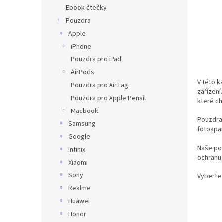
n
Ebook čtečky
e
Pouzdra
l
Apple
iPhone
Pouzdra pro iPad
AirPods
V této k
Pouzdra pro AirTag
zařízení
Pouzdra pro Apple Pensil
které ch
Macbook
Pouzdra 
Samsung
fotoapar
Google
Naše pou
Infinix
ochranu 
Xiaomi
Sony
Vyberte 
Realme
Huawei
Honor