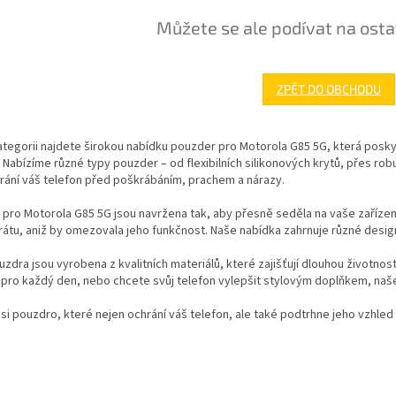
Můžete se ale podívat na osta
ZPĚT DO OBCHODU
ategorii najdete širokou nabídku pouzder pro Motorola G85 5G, která posk
. Nabízíme různé typy pouzder – od flexibilních silikonových krytů, přes ro
rání váš telefon před poškrábáním, prachem a nárazy.
pro Motorola G85 5G jsou navržena tak, aby přesně seděla na vaše zařízen
átu, aniž by omezovala jeho funkčnost. Naše nabídka zahrnuje různé desig
zdra jsou vyrobena z kvalitních materiálů, které zajišťují dlouhou životnos
pro každý den, nebo chcete svůj telefon vylepšit stylovým doplňkem, naš
si pouzdro, které nejen ochrání váš telefon, ale také podtrhne jeho vzhled 