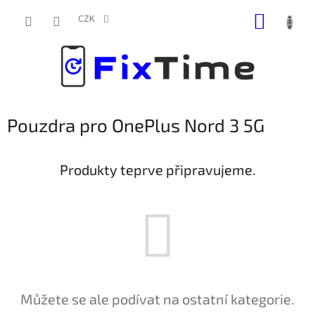
Přejít
NÁKUP
na
CZK
obsah
KOŠÍK
Pouzdra pro OnePlus Nord 3 5G
Produkty teprve připravujeme.
Můžete se ale podívat na ostatní kategorie.