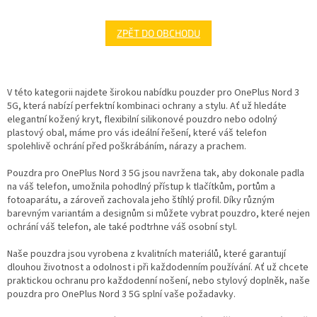
ZPĚT DO OBCHODU
V této kategorii najdete širokou nabídku pouzder pro OnePlus Nord 3
5G, která nabízí perfektní kombinaci ochrany a stylu. Ať už hledáte
elegantní kožený kryt, flexibilní silikonové pouzdro nebo odolný
plastový obal, máme pro vás ideální řešení, které váš telefon
spolehlivě ochrání před poškrábáním, nárazy a prachem.
Pouzdra pro OnePlus Nord 3 5G jsou navržena tak, aby dokonale padla
na váš telefon, umožnila pohodlný přístup k tlačítkům, portům a
fotoaparátu, a zároveň zachovala jeho štíhlý profil. Díky různým
barevným variantám a designům si můžete vybrat pouzdro, které nejen
ochrání váš telefon, ale také podtrhne váš osobní styl.
Naše pouzdra jsou vyrobena z kvalitních materiálů, které garantují
dlouhou životnost a odolnost i při každodenním používání. Ať už chcete
praktickou ochranu pro každodenní nošení, nebo stylový doplněk, naše
pouzdra pro OnePlus Nord 3 5G splní vaše požadavky.