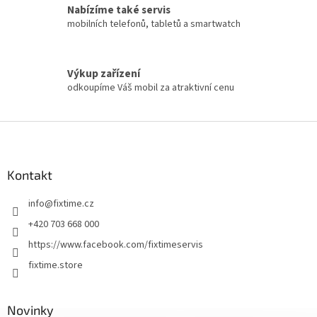
Nabízíme také servis
mobilních telefonů, tabletů a smartwatch
Výkup zařízení
odkoupíme Váš mobil za atraktivní cenu
Z
á
p
a
Kontakt
t
info
@
fixtime.cz
í
+420 703 668 000
https://www.facebook.com/fixtimeservis
fixtime.store
Novinky