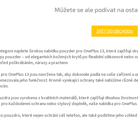
Můžete se ale podívat na osta
ZPĚT DO OBCHODU
ategorii najdete širokou nabídku pouzder pro OnePlus 13, která zajišťují sk
py pouzder – od elegantních kožených krytů po flexibilní silikonové nebo o
 před poškrábáním, nárazy a prachem.
pro OnePlus 13 jsou navržena tak, aby dokonale padla na vaše zařízení a u
omezovala jeho funkčnost. Kromě vynikající ochrany také nabízíme různé d
ncím.
zdra jsou vyrobena z kvalitních materiálů, které zajišťují dlouhou životnos
pro každodenní ochranu nebo stylový doplněk, naše nabídka pro OnePlus 13
si pouzdro, které nejen ochrání váš telefon, ale také podtrhne jeho vzhled 