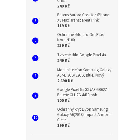
Chilli
249 Kč
Baseus Aurora Case for iPhone
XS Max Transparent Pink
119 Kč
Ochranné sklo pro OnePlus
Nord N100
239 Kč
Tvrzené sklo Google Pixel 4a
249 Kč
Mobilní telefon Samsung Galaxy
A04e, 3GB/32GB, Blue, Nový
2 690 Kč
Google Pixel 6a GX7AS GB62Z -
Baterie GLU7G 4410mAh
700 Kč
Ochranný kryt Livon Samsung
Galaxy A6(2018) Impact Armor -
Clear
199 Kč