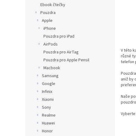
n
Ebook čtečky
e
Pouzdra
l
Apple
iPhone
Pouzdra pro iPad
AirPods
V této k
Pouzdra pro AirTag
různé ty
Pouzdra pro Apple Pensil
telefon
Macbook
Pouzdra 
Samsung
aniž by 
Google
prefere
Infinix
Naše pou
Xiaomi
pouzdro 
Sony
Vyberte 
Realme
Huawei
Honor