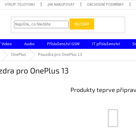
VÝKUP TELEFONU
JAK NAKUPOVAT
OBCHODNÍ PODMÍNKY
HLEDAT
/ Video
Audio
Příslušenství GSM
IT příslušenství
S
OnePlus
Pouzdra pro OnePlus 13
zdra pro OnePlus 13
Produkty teprve připra