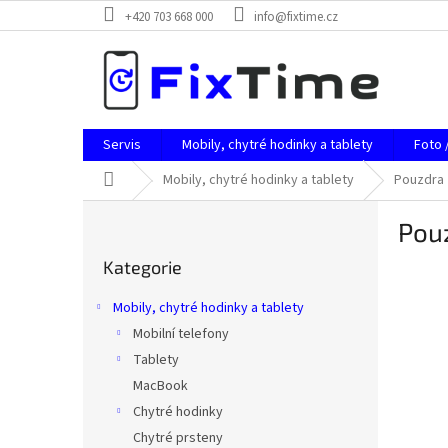
Přejít
+420 703 668 000
info@fixtime.cz
na
obsah
Servis
Mobily, chytré hodinky a tablety
Foto 
Domů
Mobily, chytré hodinky a tablety
Pouzdra
P
Pou
o
Přeskočit
s
Kategorie
kategorie
t
r
Mobily, chytré hodinky a tablety
a
Mobilní telefony
n
Tablety
n
í
MacBook
p
Chytré hodinky
a
Chytré prsteny