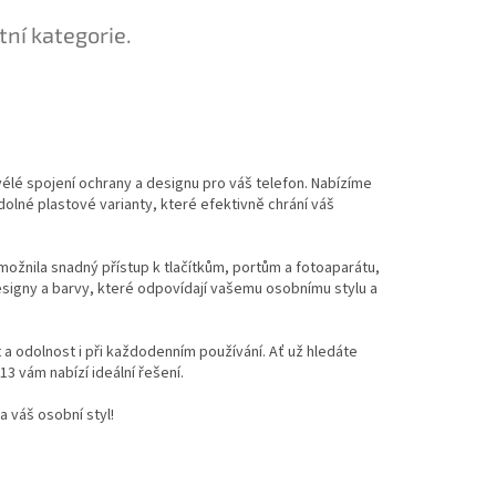
tní kategorie.
vélé spojení ochrany a designu pro váš telefon. Nabízíme
dolné plastové varianty, které efektivně chrání váš
možnila snadný přístup k tlačítkům, portům a fotoaparátu,
esigny a barvy, které odpovídají vašemu osobnímu stylu a
t a odolnost i při každodenním používání. Ať už hledáte
 vám nabízí ideální řešení.
a váš osobní styl!