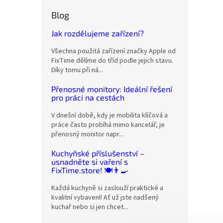
Blog
Jak rozdělujeme zařízení?
Všechna použitá zařízení značky Apple od
FixTime dělíme do tříd podle jejich stavu.
Díky tomu při ná...
Přenosné monitory: Ideální řešení
pro práci na cestách
V dnešní době, kdy je mobilita klíčová a
práce často probíhá mimo kancelář, je
přenosný monitor napr...
Kuchyňské příslušenství –
usnadněte si vaření s
FixTime.store! 🍽️👨‍🍳
Každá kuchyně si zaslouží praktické a
kvalitní vybavení! Ať už jste nadšený
kuchař nebo si jen chcet...