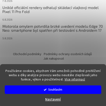
7.8.2026
Uniklé oficiální rendery odhalují skládací vlajkový model
Pixel 11 Pro Fold
6.8.2026
Motorola omylem potvrdila brzké uvedení modelu Edge 70
Neo: smartphone byl spatřen při testování s Androidem 17
5.8.2026
Obchodní podmínky
Podmínky ochrany osobních údajů
Jak nakupovat
Používáme cookies, abychom Vám umožnili pohodlné prohlížení
webu a díky analýze provozu webu neustále zlepšovali jeho
funkce, výkon a použitelnost.
Více informací
Vytvořil Shoptet
Souhlasím
Copyright 2026
FixTime.store
. Všechna práva vyhrazena.
Nastavení