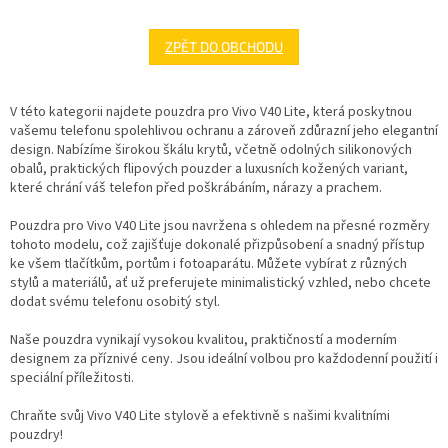
ZPĚT DO OBCHODU
V této kategorii najdete pouzdra pro Vivo V40 Lite, která poskytnou
vašemu telefonu spolehlivou ochranu a zároveň zdůrazní jeho elegantní
design. Nabízíme širokou škálu krytů, včetně odolných silikonových
obalů, praktických flipových pouzder a luxusních kožených variant,
které chrání váš telefon před poškrábáním, nárazy a prachem.
Pouzdra pro Vivo V40 Lite jsou navržena s ohledem na přesné rozměry
tohoto modelu, což zajišťuje dokonalé přizpůsobení a snadný přístup
ke všem tlačítkům, portům i fotoaparátu. Můžete vybírat z různých
stylů a materiálů, ať už preferujete minimalistický vzhled, nebo chcete
dodat svému telefonu osobitý styl.
Naše pouzdra vynikají vysokou kvalitou, praktičností a moderním
designem za příznivé ceny. Jsou ideální volbou pro každodenní použití i
speciální příležitosti.
Chraňte svůj Vivo V40 Lite stylově a efektivně s našimi kvalitními
pouzdry!