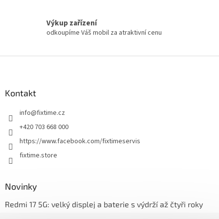
Výkup zařízení
odkoupíme Váš mobil za atraktivní cenu
Z
á
p
a
Kontakt
t
info
@
fixtime.cz
í
+420 703 668 000
https://www.facebook.com/fixtimeservis
fixtime.store
Novinky
Redmi 17 5G: velký displej a baterie s výdrží až čtyři roky