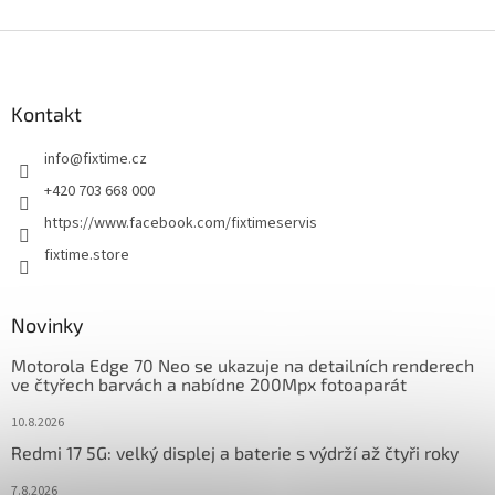
Z
á
p
a
Kontakt
t
info
@
fixtime.cz
í
+420 703 668 000
https://www.facebook.com/fixtimeservis
fixtime.store
Novinky
Motorola Edge 70 Neo se ukazuje na detailních renderech
ve čtyřech barvách a nabídne 200Mpx fotoaparát
10.8.2026
Redmi 17 5G: velký displej a baterie s výdrží až čtyři roky
7.8.2026