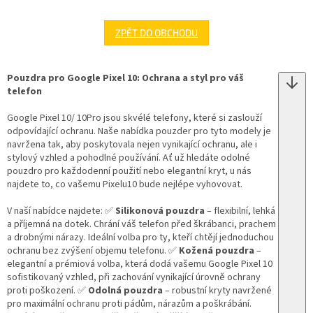
ZPĚT DO OBCHODU
Pouzdra pro Google Pixel 10: Ochrana a styl pro váš
telefon
Google Pixel 10/ 10Pro jsou skvélé telefony, které si zaslouží
odpovídající ochranu. Naše nabídka pouzder pro tyto modely je
navržena tak, aby poskytovala nejen vynikající ochranu, ale i
stylový vzhled a pohodlné používání. Ať už hledáte odolné
pouzdro pro každodenní použití nebo elegantní kryt, u nás
najdete to, co vašemu Pixelu10 bude nejlépe vyhovovat.
V naší nabídce najdete: ✅
Silikonová pouzdra
– flexibilní, lehká
a příjemná na dotek. Chrání váš telefon před škrábanci, prachem
a drobnými nárazy. Ideální volba pro ty, kteří chtějí jednoduchou
ochranu bez zvýšení objemu telefonu. ✅
Kožená pouzdra
–
elegantní a prémiová volba, která dodá vašemu Google Pixel 10
sofistikovaný vzhled, při zachování vynikající úrovně ochrany
proti poškození. ✅
Odolná pouzdra
– robustní kryty navržené
pro maximální ochranu proti pádům, nárazům a poškrábání.