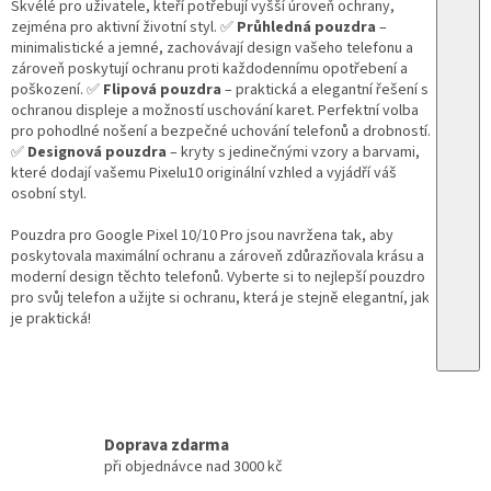
Skvélé pro uživatele, kteří potřebují vyšší úroveň ochrany,
zejména pro aktivní životní styl. ✅
Průhledná pouzdra
–
minimalistické a jemné, zachovávají design vašeho telefonu a
zároveň poskytují ochranu proti každodennímu opotřebení a
poškození. ✅
Flipová pouzdra
– praktická a elegantní řešení s
ochranou displeje a možností uschování karet. Perfektní volba
pro pohodlné nošení a bezpečné uchování telefonů a drobností.
✅
Designová pouzdra
– kryty s jedinečnými vzory a barvami,
které dodají vašemu Pixelu10 originální vzhled a vyjádří váš
osobní styl.
Pouzdra pro Google Pixel 10/10 Pro jsou navržena tak, aby
poskytovala maximální ochranu a zároveň zdůrazňovala krásu a
moderní design těchto telefonů. Vyberte si to nejlepší pouzdro
pro svůj telefon a užijte si ochranu, která je stejně elegantní, jak
je praktická!
Doprava zdarma
při objednávce nad 3000 kč