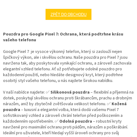
ZPĚT DO OBCHODU
Pouzdra pro Google Pixel 7: Ochrana, která podtrhne krásu
vašeho telefonu
Google Pixel 7 je vysoce výkonný telefon, který si zaslouží nejen
špičkový výkon, ale i skvělou ochranu. Naše pouzdra pro Pixel 7 jsou
navržena tak, aby poskytovala vynikající ochranu, a zároveň zachovala
elegantní vzhled telefonu. Ať už potřebujete odolné pouzdro pro
každodenní použití, nebo hledáte designový kryt, který podtrhne
osobitý styl vašeho telefonu, u nás najdete širokou nabídku.
V naší nabídce najdete: ✅
Silikonová pouzdra
– flexibilní a příjemná na
dotek, poskytují skvělou ochranu proti škrábancům, prachu a drobným
nárazům, aniž by zbytečně zvětšovala velikost telefonu. ✅
Kožená
pouzdra
– luxusní a elegantní volba, která dodá vašemu Pixel 7
sofistikovaný vzhled a zároveň chrání telefon před poškozením a
každodenním opotřebením. ✅
Odolná pouzdra
– robustní kryty
navržené pro maximální ochranu proti pádům, nárazům a poškrábání.
Ideální pro uživatele, kteří hledají vyšší úroveň ochrany pro svůj