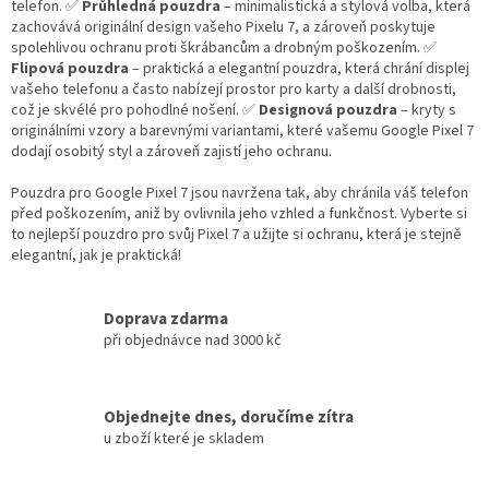
telefon. ✅
Průhledná pouzdra
– minimalistická a stylová volba, která
zachovává originální design vašeho Pixelu 7, a zároveň poskytuje
spolehlivou ochranu proti škrábancům a drobným poškozením. ✅
Flipová pouzdra
– praktická a elegantní pouzdra, která chrání displej
vašeho telefonu a často nabízejí prostor pro karty a další drobnosti,
což je skvélé pro pohodlné nošení. ✅
Designová pouzdra
– kryty s
originálními vzory a barevnými variantami, které vašemu Google Pixel 7
dodají osobitý styl a zároveň zajistí jeho ochranu.
Pouzdra pro Google Pixel 7 jsou navržena tak, aby chránila váš telefon
před poškozením, aniž by ovlivnila jeho vzhled a funkčnost. Vyberte si
to nejlepší pouzdro pro svůj Pixel 7 a užijte si ochranu, která je stejně
elegantní, jak je praktická!
Doprava zdarma
při objednávce nad 3000 kč
Objednejte dnes, doručíme zítra
u zboží které je skladem