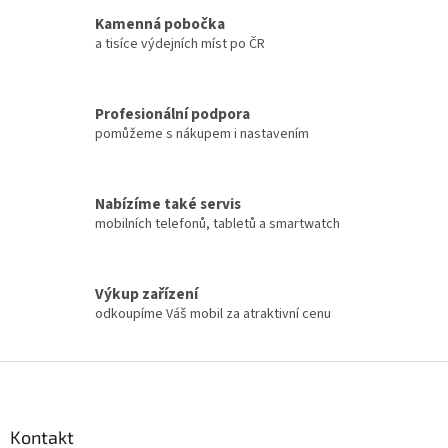
Kamenná pobočka
a tisíce výdejních míst po ČR
Profesionální podpora
pomůžeme s nákupem i nastavením
Nabízíme také servis
mobilních telefonů, tabletů a smartwatch
Výkup zařízení
odkoupíme Váš mobil za atraktivní cenu
Z
á
p
a
Kontakt