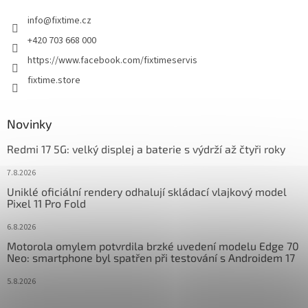
t
info
@
fixtime.cz
í
+420 703 668 000
https://www.facebook.com/fixtimeservis
fixtime.store
Novinky
Redmi 17 5G: velký displej a baterie s výdrží až čtyři roky
7.8.2026
Uniklé oficiální rendery odhalují skládací vlajkový model
Pixel 11 Pro Fold
6.8.2026
Motorola omylem potvrdila brzké uvedení modelu Edge 70
Neo: smartphone byl spatřen při testování s Androidem 17
5.8.2026