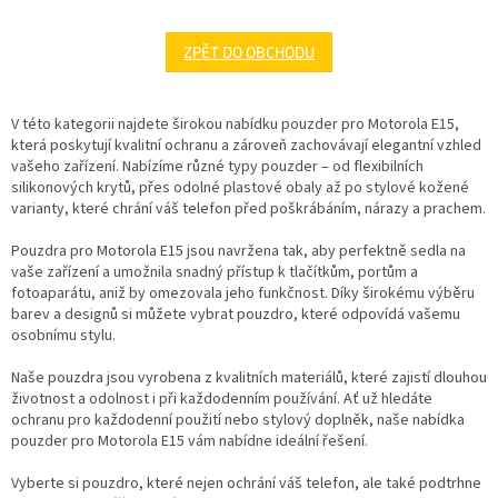
ZPĚT DO OBCHODU
V této kategorii najdete širokou nabídku pouzder pro Motorola E15,
která poskytují kvalitní ochranu a zároveň zachovávají elegantní vzhled
vašeho zařízení. Nabízíme různé typy pouzder – od flexibilních
silikonových krytů, přes odolné plastové obaly až po stylové kožené
varianty, které chrání váš telefon před poškrábáním, nárazy a prachem.
Pouzdra pro Motorola E15 jsou navržena tak, aby perfektně sedla na
vaše zařízení a umožnila snadný přístup k tlačítkům, portům a
fotoaparátu, aniž by omezovala jeho funkčnost. Díky širokému výběru
barev a designů si můžete vybrat pouzdro, které odpovídá vašemu
osobnímu stylu.
Naše pouzdra jsou vyrobena z kvalitních materiálů, které zajistí dlouhou
životnost a odolnost i při každodenním používání. Ať už hledáte
ochranu pro každodenní použití nebo stylový doplněk, naše nabídka
pouzder pro Motorola E15 vám nabídne ideální řešení.
Vyberte si pouzdro, které nejen ochrání váš telefon, ale také podtrhne