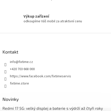
Výkup zařízení
odkoupíme Váš mobil za atraktivní cenu
Z
á
p
a
Kontakt
t
info
@
fixtime.cz
í
+420 703 668 000
https://www.facebook.com/fixtimeservis
fixtime.store
Novinky
Redmi 17 5G: velký displej a baterie s výdrží až čtyři roky