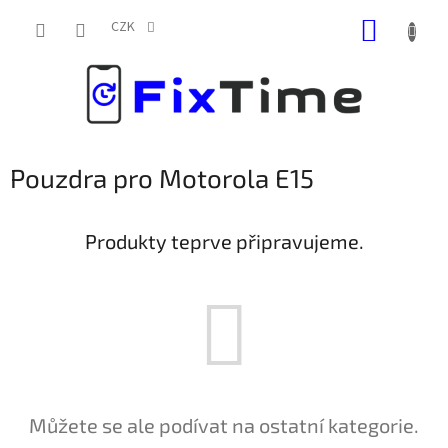
Přejít
NÁKUP
na
CZK
obsah
KOŠÍK
Pouzdra pro Motorola E15
Produkty teprve připravujeme.
Můžete se ale podívat na ostatní kategorie.