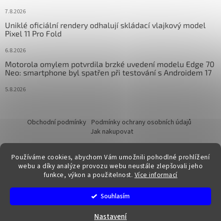
7.8.2026
Uniklé oficiální rendery odhalují skládací vlajkový model
Pixel 11 Pro Fold
6.8.2026
Motorola omylem potvrdila brzké uvedení modelu Edge 70
Neo: smartphone byl spatřen při testování s Androidem 17
5.8.2026
Obchodní podmínky
Podmínky ochrany osobních údajů
Jak nakupovat
Používáme cookies, abychom Vám umožnili pohodlné prohlížení
webu a díky analýze provozu webu neustále zlepšovali jeho
funkce, výkon a použitelnost.
Více informací
Vytvořil Shoptet
Souhlasím
Copyright 2026
FixTime.store
. Všechna práva vyhrazena.
Nastavení