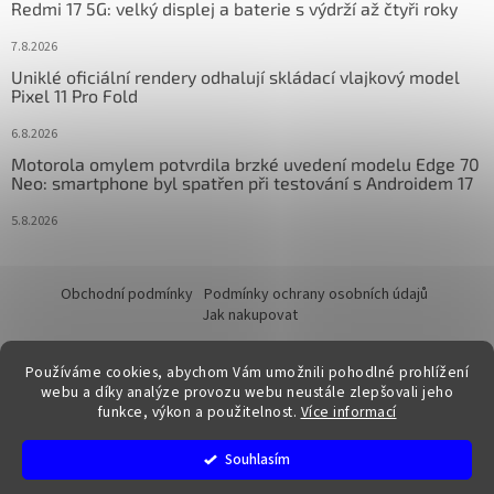
Redmi 17 5G: velký displej a baterie s výdrží až čtyři roky
7.8.2026
Uniklé oficiální rendery odhalují skládací vlajkový model
Pixel 11 Pro Fold
6.8.2026
Motorola omylem potvrdila brzké uvedení modelu Edge 70
Neo: smartphone byl spatřen při testování s Androidem 17
5.8.2026
Obchodní podmínky
Podmínky ochrany osobních údajů
Jak nakupovat
Používáme cookies, abychom Vám umožnili pohodlné prohlížení
webu a díky analýze provozu webu neustále zlepšovali jeho
funkce, výkon a použitelnost.
Více informací
Vytvořil Shoptet
Souhlasím
Copyright 2026
FixTime.store
. Všechna práva vyhrazena.