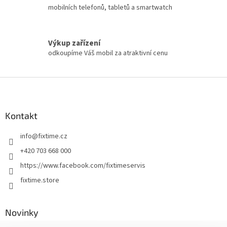
mobilních telefonů, tabletů a smartwatch
Výkup zařízení
odkoupíme Váš mobil za atraktivní cenu
Z
á
p
a
Kontakt
t
info
@
fixtime.cz
í
+420 703 668 000
https://www.facebook.com/fixtimeservis
fixtime.store
Novinky