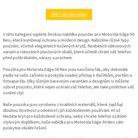
ZPĚT DO OBCHODU
V této kategorii najdete širokou nabídku pouzder pro Motorola Edge 50
Neo, která kombinují ochranu a moderní design. Nabízíme různé typy
pouzder, včetně elegantních kožených krytů, flexibilních silikonových
variant a robustních plastových obalů, které účinně chrání váš telefon
před poškrábáním, nárazy a prachem.
Pouzdra pro Motorola Edge 50 Neo jsou navržena tak, aby dokonale
padla na vaše zařízení a poskytla snadný přístup k tlačítkům, portům a
fotoaparátu. Díky různým barevným variantám a designům si můžete
vybrat pouzdro, které nejen ochrání váš telefon, ale také podtrhne váš
osobní styl.
Naše pouzdra jsou vyrobena z kvalitních materiálů, které zajišťují
dlouhou životnost a odolnost i při každodenním používání. Ať už
hledáte kryt pro každodenní ochranu, nebo chcete telefon ozdobit
stylovým doplňkem, naše nabídka pro Motorola Edge 50 Neo vám
poskytne ideální řešení.