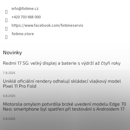
t
info
@
fixtime.cz
í
+420 703 668 000
https://www.facebook.com/fixtimeservis
fixtime.store
Novinky
Redmi 17 5G: velký displej a baterie s výdrží až čtyři roky
7.8.2026
Uniklé oficiální rendery odhalují skládací vlajkový model
Pixel 11 Pro Fold
6.8.2026
Motorola omylem potvrdila brzké uvedení modelu Edge 70
Neo: smartphone byl spatřen při testování s Androidem 17
5.8.2026