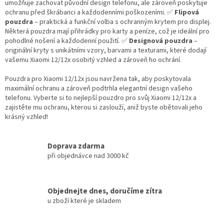
umožňuje zachovat původní design telefonu, ale zároveň poskytuje
ochranu před škrábanci a každodenními poškozeními. ✅
Flipová
pouzdra
– praktická a funkční volba s ochranným krytem pro displej.
Některá pouzdra mají přihrádky pro karty a peníze, což je ideální pro
pohodlné nošení a každodenní použití. ✅
Designová pouzdra
–
originální kryty s unikátními vzory, barvami a texturami, které dodají
vašemu Xiaomi 12/12x osobitý vzhled a zároveň ho ochrání.
Pouzdra pro Xiaomi 12/12x jsou navržena tak, aby poskytovala
maximální ochranu a zároveň podtrhla elegantní design vašeho
telefonu. Vyberte si to nejlepší pouzdro pro svůj Xiaomi 12/12x a
zajistěte mu ochranu, kterou si zaslouží, aniž byste obětovali jeho
krásný vzhled!
Doprava zdarma
při objednávce nad 3000 kč
Objednejte dnes, doručíme zítra
u zboží které je skladem