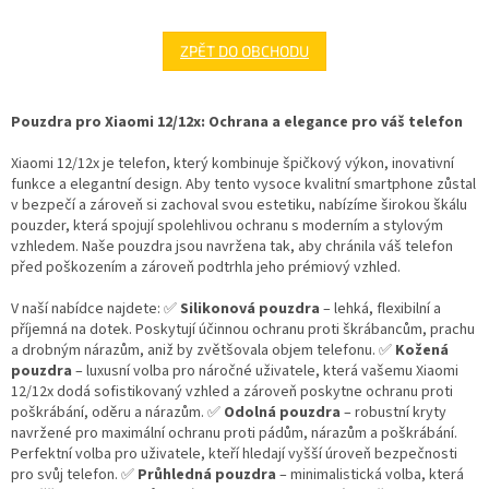
ZPĚT DO OBCHODU
Pouzdra pro Xiaomi 12/12x: Ochrana a elegance pro váš telefon
Xiaomi 12/12x je telefon, který kombinuje špičkový výkon, inovativní
funkce a elegantní design. Aby tento vysoce kvalitní smartphone zůstal
v bezpečí a zároveň si zachoval svou estetiku, nabízíme širokou škálu
pouzder, která spojují spolehlivou ochranu s moderním a stylovým
vzhledem. Naše pouzdra jsou navržena tak, aby chránila váš telefon
před poškozením a zároveň podtrhla jeho prémiový vzhled.
V naší nabídce najdete: ✅
Silikonová pouzdra
– lehká, flexibilní a
příjemná na dotek. Poskytují účinnou ochranu proti škrábancům, prachu
a drobným nárazům, aniž by zvětšovala objem telefonu. ✅
Kožená
pouzdra
– luxusní volba pro náročné uživatele, která vašemu Xiaomi
12/12x dodá sofistikovaný vzhled a zároveň poskytne ochranu proti
poškrábání, oděru a nárazům. ✅
Odolná pouzdra
– robustní kryty
navržené pro maximální ochranu proti pádům, nárazům a poškrábání.
Perfektní volba pro uživatele, kteří hledají vyšší úroveň bezpečnosti
pro svůj telefon. ✅
Průhledná pouzdra
– minimalistická volba, která