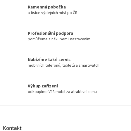
Kamenná pobočka
a tisíce výdejních míst po ČR
Profesionální podpora
pomůžeme s nákupem i nastavením
Nabízíme také servis
mobilních telefonů, tabletů a smartwatch
Výkup zařízení
odkoupíme Váš mobil za atraktivní cenu
Z
á
p
a
Kontakt