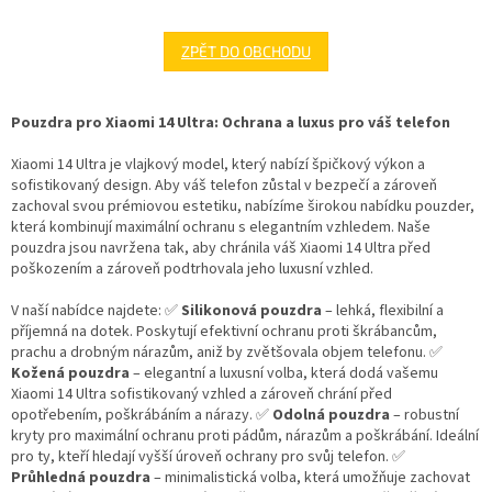
ZPĚT DO OBCHODU
Pouzdra pro Xiaomi 14 Ultra: Ochrana a luxus pro váš telefon
Xiaomi 14 Ultra je vlajkový model, který nabízí špičkový výkon a
sofistikovaný design. Aby váš telefon zůstal v bezpečí a zároveň
zachoval svou prémiovou estetiku, nabízíme širokou nabídku pouzder,
která kombinují maximální ochranu s elegantním vzhledem. Naše
pouzdra jsou navržena tak, aby chránila váš Xiaomi 14 Ultra před
poškozením a zároveň podtrhovala jeho luxusní vzhled.
V naší nabídce najdete: ✅
Silikonová pouzdra
– lehká, flexibilní a
příjemná na dotek. Poskytují efektivní ochranu proti škrábancům,
prachu a drobným nárazům, aniž by zvětšovala objem telefonu. ✅
Kožená pouzdra
– elegantní a luxusní volba, která dodá vašemu
Xiaomi 14 Ultra sofistikovaný vzhled a zároveň chrání před
opotřebením, poškrábáním a nárazy. ✅
Odolná pouzdra
– robustní
kryty pro maximální ochranu proti pádům, nárazům a poškrábání. Ideální
pro ty, kteří hledají vyšší úroveň ochrany pro svůj telefon. ✅
Průhledná pouzdra
– minimalistická volba, která umožňuje zachovat