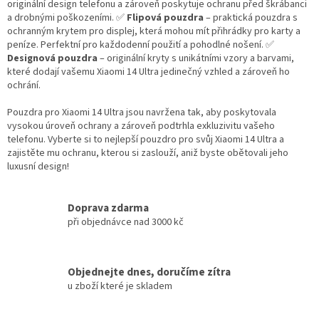
originální design telefonu a zároveň poskytuje ochranu před škrábanci
a drobnými poškozeními. ✅
Flipová pouzdra
– praktická pouzdra s
ochranným krytem pro displej, která mohou mít přihrádky pro karty a
peníze. Perfektní pro každodenní použití a pohodlné nošení. ✅
Designová pouzdra
– originální kryty s unikátními vzory a barvami,
které dodají vašemu Xiaomi 14 Ultra jedinečný vzhled a zároveň ho
ochrání.
Pouzdra pro Xiaomi 14 Ultra jsou navržena tak, aby poskytovala
vysokou úroveň ochrany a zároveň podtrhla exkluzivitu vašeho
telefonu. Vyberte si to nejlepší pouzdro pro svůj Xiaomi 14 Ultra a
zajistěte mu ochranu, kterou si zaslouží, aniž byste obětovali jeho
luxusní design!
Doprava zdarma
při objednávce nad 3000 kč
Objednejte dnes, doručíme zítra
u zboží které je skladem