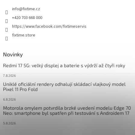
t
info
@
fixtime.cz
í
+420 703 668 000
https://www.facebook.com/fixtimeservis
fixtime.store
Novinky
Redmi 17 5G: velký displej a baterie s výdrží až čtyři roky
7.8.2026
Uniklé oficiální rendery odhalují skládací vlajkový model
Pixel 11 Pro Fold
6.8.2026
Motorola omylem potvrdila brzké uvedení modelu Edge 70
Neo: smartphone byl spatřen při testování s Androidem 17
5.8.2026