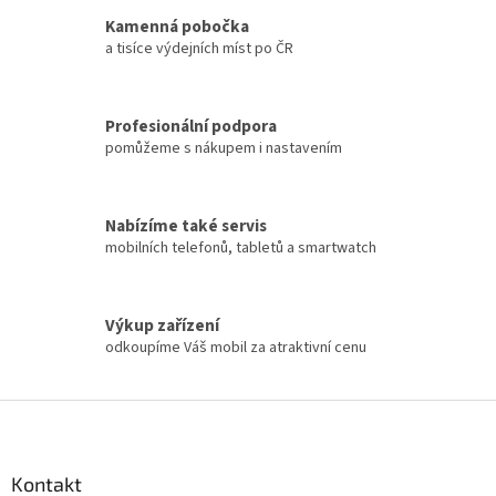
Kamenná pobočka
a tisíce výdejních míst po ČR
Profesionální podpora
pomůžeme s nákupem i nastavením
Nabízíme také servis
mobilních telefonů, tabletů a smartwatch
Výkup zařízení
odkoupíme Váš mobil za atraktivní cenu
Z
á
p
a
Kontakt