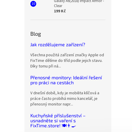
Galaxy A6(2018) Impact Armor -
Clear
199 Kč
Blog
Jak rozdělujeme zařízení?
Všechna použitá zařízení značky Apple od
FixTime dělíme do tříd podle jejich stavu.
Díky tomu při ná...
Přenosné monitory: Ideální řešení
pro práci na cestách
V dnešní době, kdy je mobilita klíčová a
práce často probíhá mimo kancelář, je
přenosný monitor napr...
Kuchyňské příslušenství –
usnadněte si vaření s
FixTime.store! 🍽️👨‍🍳