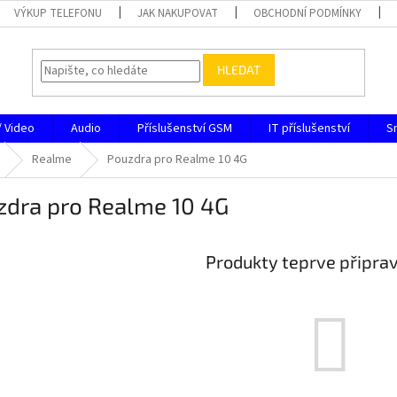
VÝKUP TELEFONU
JAK NAKUPOVAT
OBCHODNÍ PODMÍNKY
HLEDAT
/ Video
Audio
Příslušenství GSM
IT příslušenství
S
Realme
Pouzdra pro Realme 10 4G
zdra pro Realme 10 4G
Produkty teprve připra