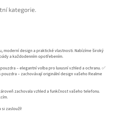
tní kategorie.
, moderní design a praktické vlastnosti. Nabízíme široký
, pády a každodenním opotřebením.
 pouzdra – elegantní volba pro luxusní vzhled a ochranu. ✅
á pouzdra – zachovávají originální design vašeho Realme
 zároveň zachovala vzhled a funkčnost vašeho telefonu.
kcím.
si zaslouží!