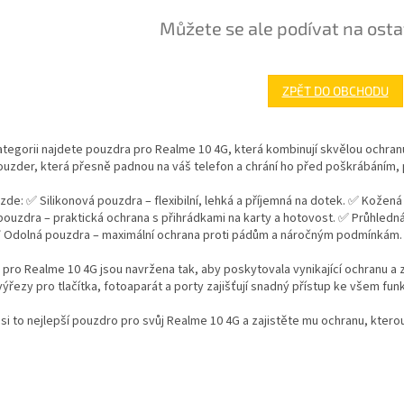
Můžete se ale podívat na osta
ZPĚT DO OBCHODU
ategorii najdete pouzdra pro Realme 10 4G, která kombinují skvělou ochranu
ouzder, která přesně padnou na váš telefon a chrání ho před poškrábáním
zde: ✅ Silikonová pouzdra – flexibilní, lehká a příjemná na dotek. ✅ Kožená
pouzdra – praktická ochrana s přihrádkami na karty a hotovost. ✅ Průhledn
✅ Odolná pouzdra – maximální ochrana proti pádům a náročným podmínkám.
pro Realme 10 4G jsou navržena tak, aby poskytovala vynikající ochranu a
ýřezy pro tlačítka, fotoaparát a porty zajišťují snadný přístup ke všem fun
si to nejlepší pouzdro pro svůj Realme 10 4G a zajistěte mu ochranu, kterou 