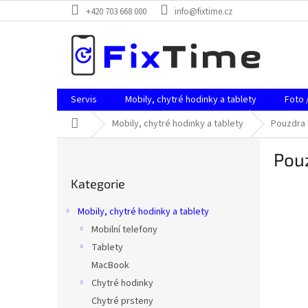
Přejít
+420 703 668 000
info@fixtime.cz
na
obsah
Servis
Mobily, chytré hodinky a tablety
Foto 
Domů
Mobily, chytré hodinky a tablety
Pouzdra
P
Pou
o
Přeskočit
s
Kategorie
kategorie
t
r
Mobily, chytré hodinky a tablety
a
Mobilní telefony
n
Tablety
n
í
MacBook
p
Chytré hodinky
a
Chytré prsteny