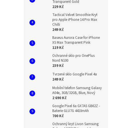
Transparent Gold
229 Kč
Tactical Velvet Smoothie Kryt
pro Apple iPhone 14 Pro Max
Chilli
249 Kč
Baseus Aurora Case for iPhone
XS Max Transparent Pink
119 Kč
Ochranné sklo pro OnePlus
Nord N100
239 Kč
Tvrzené sklo Google Pixel 4a
249 Kč
Mobilní telefon Samsung Galaxy
A04e, 3GB/32GB, Blue, Nový
2 690 Kč
Google Pixel 6a GX7AS GB62Z -
Baterie GLU7G 4410mAh
700 Kč
Ochranný kryt Livon Samsung