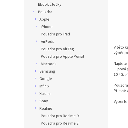
n
Ebook čtečky
e
Pouzdra
l
Apple
iPhone
Pouzdra pro iPad
AirPods
V této k
Pouzdra pro AirTag
výběr p
Pouzdra pro Apple Pensil
Najdete 
Macbook
Flipová 
Samsung
10 4G. 
Google
Pouzdra 
Infinix
Přesné v
Xiaomi
Sony
Vyberte 
Realme
Pouzdra pro Realme 9i
Pouzdra pro Realme 8i