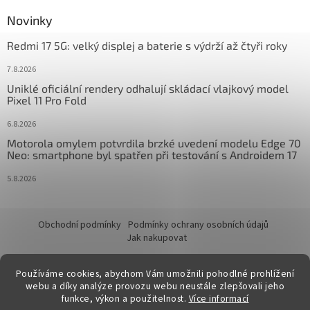
Novinky
Redmi 17 5G: velký displej a baterie s výdrží až čtyři roky
7.8.2026
Uniklé oficiální rendery odhalují skládací vlajkový model
Pixel 11 Pro Fold
6.8.2026
Motorola omylem potvrdila brzké uvedení modelu Edge 70
Neo: smartphone byl spatřen při testování s Androidem 17
5.8.2026
Obchodní podmínky
Podmínky ochrany osobních údajů
Jak nakupovat
Používáme cookies, abychom Vám umožnili pohodlné prohlížení
webu a díky analýze provozu webu neustále zlepšovali jeho
funkce, výkon a použitelnost.
Více informací
Vytvořil Shoptet