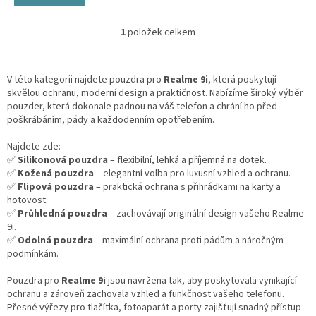
1
položek celkem
O
v
l
á
V této kategorii najdete pouzdra pro
Realme 9i
, která poskytují
d
skvělou ochranu, moderní design a praktičnost. Nabízíme široký výběr
a
pouzder, která dokonale padnou na váš telefon a chrání ho před
c
poškrábáním, pády a každodenním opotřebením.
í
p
Najdete zde:
r
✅
Silikonová pouzdra
– flexibilní, lehká a příjemná na dotek.
v
✅
Kožená pouzdra
– elegantní volba pro luxusní vzhled a ochranu.
k
✅
Flipová pouzdra
– praktická ochrana s přihrádkami na karty a
y
hotovost.
v
✅
Průhledná pouzdra
– zachovávají originální design vašeho Realme
ý
9i.
p
✅
Odolná pouzdra
– maximální ochrana proti pádům a náročným
i
podmínkám.
s
u
Pouzdra pro
Realme 9i
jsou navržena tak, aby poskytovala vynikající
ochranu a zároveň zachovala vzhled a funkčnost vašeho telefonu.
Přesné výřezy pro tlačítka, fotoaparát a porty zajišťují snadný přístup