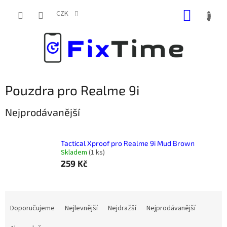
Přejít
NÁKUP
na
CZK
obsah
KOŠÍK
Pouzdra pro Realme 9i
Nejprodávanější
Tactical Xproof pro Realme 9i Mud Brown
Skladem
(
1 ks
)
259 Kč
Ř
a
Doporučujeme
Nejlevnější
Nejdražší
Nejprodávanější
z