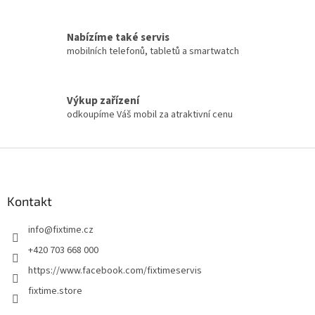
Nabízíme také servis
mobilních telefonů, tabletů a smartwatch
Výkup zařízení
odkoupíme Váš mobil za atraktivní cenu
Z
á
p
a
Kontakt
t
info
@
fixtime.cz
í
+420 703 668 000
https://www.facebook.com/fixtimeservis
fixtime.store