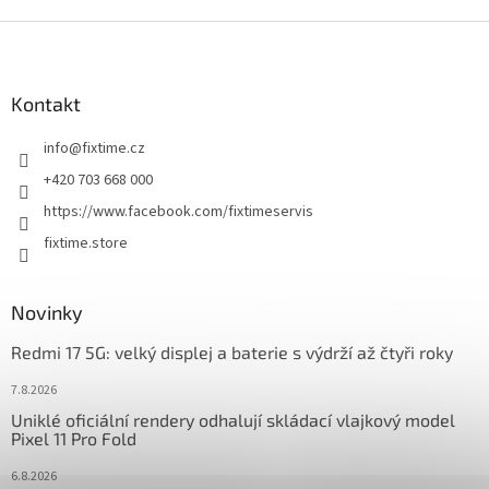
Z
á
p
a
Kontakt
t
info
@
fixtime.cz
í
+420 703 668 000
https://www.facebook.com/fixtimeservis
fixtime.store
Novinky
Redmi 17 5G: velký displej a baterie s výdrží až čtyři roky
7.8.2026
Uniklé oficiální rendery odhalují skládací vlajkový model
Pixel 11 Pro Fold
6.8.2026