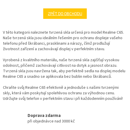
ZPĚT DO OBCHODU
V této kategorii naleznete tvrzená skla určená pro model Realme C65.
Naše tvrzená skla jsou ideálním řešením pro ochranu displeje vašeho
telefonu před škrábanci, prasklinami a nárazy, čímž prodlužují
životnost zařízení a zachovávají displej v perfektním stavu.
Vyrobená z kvalitního materiálu, naše tvrzená skla zajišťují vysokou
odolnost, přičemž zachovávají citlivost na dotyk a jasnost obrazu.
Tvrzená skla jsou navržena tak, aby perfektně sedla na displej modelu
Realme C65 a snadno se aplikovala bez bublin nebo škrábanců.
Chraňte svůj Realme C65 efektivně a jednoduše s našimi tvrzenými
skly, která vám poskytují spolehlivou ochranu za výhodnou cenu.
Udržujte svůj telefon v perfektním stavu i při každodenním používání!
Doprava zdarma
při objednávce nad 3000 kč