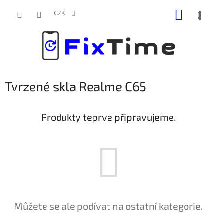
Přejít
NÁKUP
na
CZK
obsah
KOŠÍK
Tvrzené skla Realme C65
Produkty teprve připravujeme.
Můžete se ale podívat na ostatní kategorie.