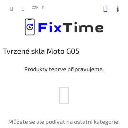
Přejít
NÁKUP
na
CZK
obsah
KOŠÍK
Tvrzené skla Moto G05
Produkty teprve připravujeme.
Můžete se ale podívat na ostatní kategorie.