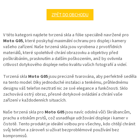
ZPĚT DO OBCHODU
V této kategorii najdete tvrzená skla a fólie speciálně navržené pro
Moto G05
, které poskytují maximální ochranu pro displej i kamery
vašeho zařízení. Naše tvrzená skla jsou vyrobena z prvotřídních
materiálů, které spolehlivě chrání obrazovku a objektivy před
poškrábáním, prasknutím a dalším poškozením, aniž by ovlivnila
citlivost dotykového displeje nebo kvalitu vašich fotografií a videí.
Tvrzená skla
Moto G05
jsou precizně tvarována, aby perfektně seděla
na tento model. Díky jednoduché instalaci a tenkému, průhlednému
designu váš telefon neztratí nic ze své elegance a funkčnosti. Sklo
zachovává ostrý obraz, přesné dotykové ovládání a chrání vaše
zařízení v každodenních situacích.
Naše tvrzená skla pro
Moto G05
jsou navíc odolná vůči škrábancům,
prachu a otiskům prstů, což usnadňuje udržování displeje i kamer v
čistotě. Tento produkt je ideální volbou pro všechny, kdo chtějí chránit
svůj telefon a zároveň si užívat bezproblémové používání bez
kompromisů.