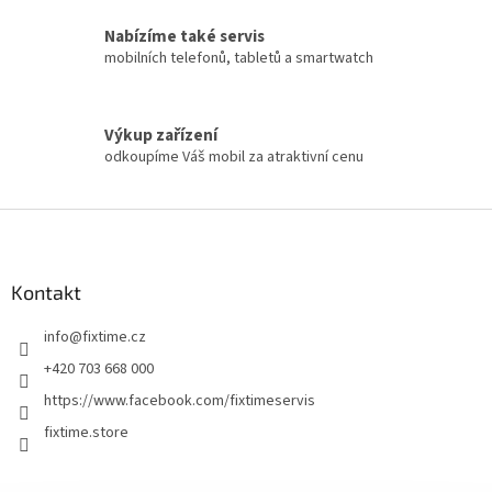
Nabízíme také servis
mobilních telefonů, tabletů a smartwatch
Výkup zařízení
odkoupíme Váš mobil za atraktivní cenu
Z
á
p
a
Kontakt
t
info
@
fixtime.cz
í
+420 703 668 000
https://www.facebook.com/fixtimeservis
fixtime.store