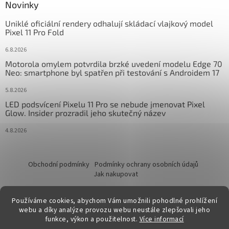
Novinky
Uniklé oficiální rendery odhalují skládací vlajkový model
Pixel 11 Pro Fold
6.8.2026
Motorola omylem potvrdila brzké uvedení modelu Edge 70
Neo: smartphone byl spatřen při testování s Androidem 17
5.8.2026
LED podsvícení Pixelu 11 Pro se nebude jmenovat Pixel
Glow. Insider prozradil jeho skutečný název
4.8.2026
Obchodní podmínky
Podmínky ochrany osobních údajů
Jak nakupovat
Používáme cookies, abychom Vám umožnili pohodlné prohlížení
webu a díky analýze provozu webu neustále zlepšovali jeho
funkce, výkon a použitelnost.
Více informací
Vytvořil Shoptet