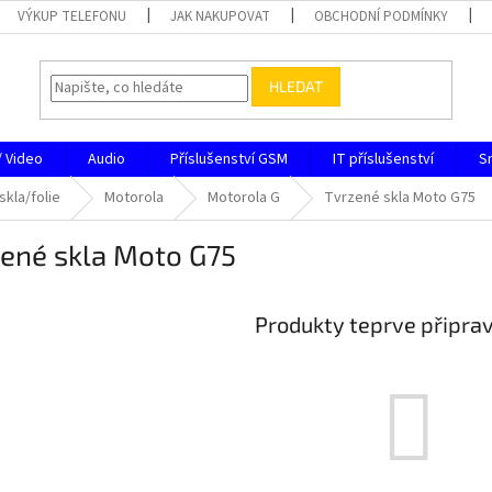
VÝKUP TELEFONU
JAK NAKUPOVAT
OBCHODNÍ PODMÍNKY
HLEDAT
/ Video
Audio
Příslušenství GSM
IT příslušenství
S
skla/folie
Motorola
Motorola G
Tvrzené skla Moto G75
zené skla Moto G75
Produkty teprve připra