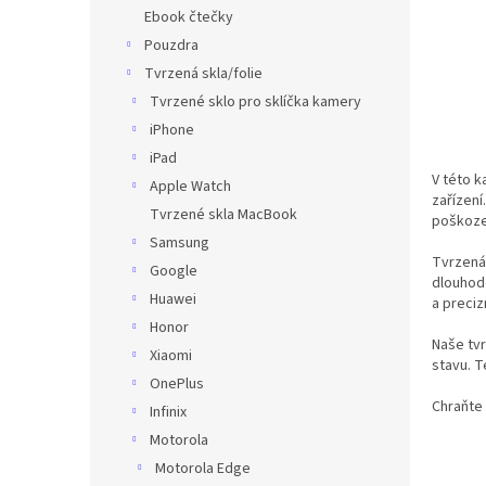
n
Ebook čtečky
e
Pouzdra
l
Tvrzená skla/folie
Tvrzené sklo pro sklíčka kamery
iPhone
iPad
V této k
Apple Watch
zařízení
Tvrzené skla MacBook
poškozen
Samsung
Tvrzená 
Google
dlouhod
Huawei
a preciz
Honor
Naše tvr
Xiaomi
stavu. T
OnePlus
Chraňte 
Infinix
Motorola
Motorola Edge