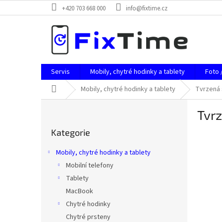
Přejít
+420 703 668 000
info@fixtime.cz
na
obsah
Servis
Mobily, chytré hodinky a tablety
Foto 
Domů
Mobily, chytré hodinky a tablety
Tvrzená 
P
Tvr
o
Přeskočit
s
Kategorie
kategorie
t
r
Mobily, chytré hodinky a tablety
a
Mobilní telefony
n
Tablety
n
í
MacBook
p
Chytré hodinky
a
Chytré prsteny