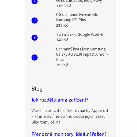
A04e, 3GB/32GB, Blue, Nový
2 690 Kč
OG ochranné tvrzené sklo
Samsung S21 Plus
239 Kč
Tvrzené sklo Google Pixel 4a
249 Kč
Ochranný kryt Livon Samsung
Galaxy A6(2018) Impact Armor -
Clear
199 Kč
Blog
Jak rozdělujeme zařízení?
Všechna použitá zařízení značky Apple od
FixTime dělíme do tříd podle jejich stavu.
Díky tomu při ná...
Přenosné monitory: Ideální řešení