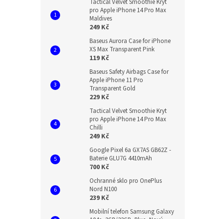
Tactical Velvet Smoothie Kryt
pro Apple iPhone 14 Pro Max
Maldives
249 Kč
Baseus Aurora Case for iPhone
XS Max Transparent Pink
119 Kč
Baseus Safety Airbags Case for
Apple iPhone 11 Pro
Transparent Gold
229 Kč
Tactical Velvet Smoothie Kryt
pro Apple iPhone 14 Pro Max
Chilli
249 Kč
Google Pixel 6a GX7AS GB62Z -
Baterie GLU7G 4410mAh
700 Kč
Ochranné sklo pro OnePlus
Nord N100
239 Kč
Mobilní telefon Samsung Galaxy