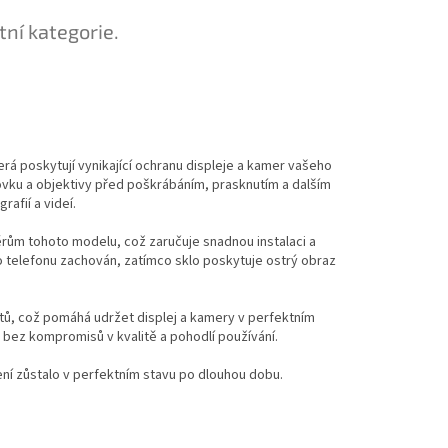
tní kategorie.
erá poskytují vynikající ochranu displeje a kamer vašeho
azovku a objektivy před poškrábáním, prasknutím a dalším
rafií a videí.
rům tohoto modelu, což zaručuje snadnou instalaci a
telefonu zachován, zatímco sklo poskytuje ostrý obraz
tů, což pomáhá udržet displej a kamery v perfektním
 bez kompromisů v kvalitě a pohodlí používání.
zení zůstalo v perfektním stavu po dlouhou dobu.