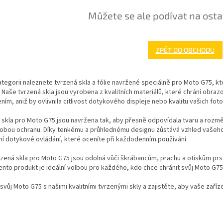
Můžete se ale podívat na osta
ZPĚT DO OBCHODU
ategorii naleznete tvrzená skla a fólie navržené speciálně pro Moto G75, kt
. Naše tvrzená skla jsou vyrobena z kvalitních materiálů, které chrání obr
ím, aniž by ovlivnila citlivost dotykového displeje nebo kvalitu vašich fotog
skla pro Moto G75 jsou navržena tak, aby přesně odpovídala tvaru a rozmě
obou ochranu. Díky tenkému a průhlednému designu zůstává vzhled vašeho 
ní dotykové ovládání, které oceníte při každodenním používání.
zená skla pro Moto G75 jsou odolná vůči škrábancům, prachu a otiskům prs
ento produkt je ideální volbou pro každého, kdo chce chránit svůj Moto G75
svůj Moto G75 s našimi kvalitními tvrzenými skly a zajistěte, aby vaše zaří