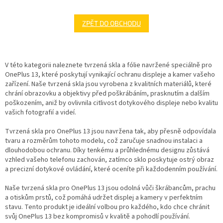
ZPĚT DO OBCHODU
V této kategorii naleznete tvrzená skla a fólie navržené speciálně pro
OnePlus 13, které poskytují vynikající ochranu displeje a kamer vašeho
zařízení. Naše tvrzená skla jsou vyrobena z kvalitních materiálů, které
chrání obrazovku a objektivy před poškrábáním, prasknutím a dalším
poškozením, aniž by ovlivnila citlivost dotykového displeje nebo kvalitu
vašich fotografií a videí.
Tvrzená skla pro OnePlus 13 jsou navržena tak, aby přesně odpovídala
tvaru a rozměrům tohoto modelu, což zaručuje snadnou instalaci a
dlouhodobou ochranu. Díky tenkému a průhlednému designu zůstává
vzhled vašeho telefonu zachován, zatímco sklo poskytuje ostrý obraz
a precizní dotykové ovládání, které oceníte při každodenním používání.
Naše tvrzená skla pro OnePlus 13 jsou odolná vůči škrábancům, prachu
a otiskům prstů, což pomáhá udržet displej a kamery v perfektním
stavu. Tento produkt je ideální volbou pro každého, kdo chce chránit
svůj OnePlus 13 bez kompromisů v kvalitě a pohodlí používání.