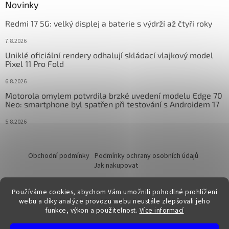
Novinky
Redmi 17 5G: velký displej a baterie s výdrží až čtyři roky
7.8.2026
Uniklé oficiální rendery odhalují skládací vlajkový model
Pixel 11 Pro Fold
6.8.2026
Motorola omylem potvrdila brzké uvedení modelu Edge 70
Neo: smartphone byl spatřen při testování s Androidem 17
5.8.2026
Obchodní podmínky
Podmínky ochrany osobních údajů
Jak nakupovat
Používáme cookies, abychom Vám umožnili pohodlné prohlížení
webu a díky analýze provozu webu neustále zlepšovali jeho
funkce, výkon a použitelnost.
Více informací
Vytvořil Shoptet