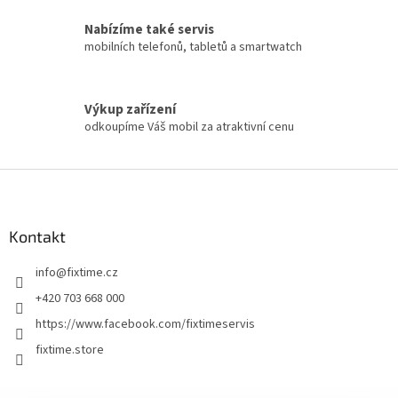
Nabízíme také servis
mobilních telefonů, tabletů a smartwatch
Výkup zařízení
odkoupíme Váš mobil za atraktivní cenu
Z
á
p
a
Kontakt
t
info
@
fixtime.cz
í
+420 703 668 000
https://www.facebook.com/fixtimeservis
fixtime.store