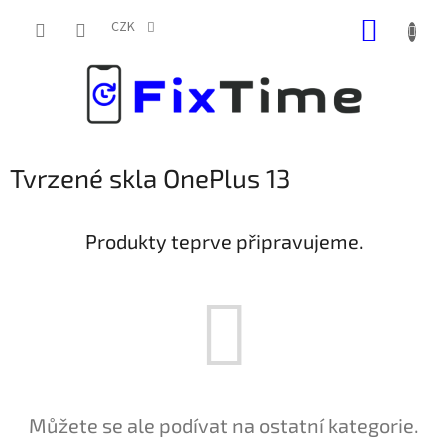
Přejít
NÁKUP
na
CZK
obsah
KOŠÍK
Tvrzené skla OnePlus 13
Produkty teprve připravujeme.
Můžete se ale podívat na ostatní kategorie.