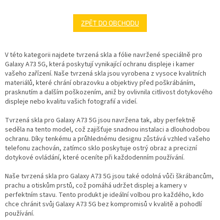
ZPĚT DO OBCHODU
V této kategorii najdete tvrzená skla a fólie navržené speciálně pro
Galaxy A73 5G, která poskytují vynikající ochranu displeje i kamer
vašeho zařízení. Naše tvrzená skla jsou vyrobena z vysoce kvalitních
materiálů, které chrání obrazovku a objektivy před poškrábáním,
prasknutím a dalším poškozením, aniž by ovlivnila citlivost dotykového
displeje nebo kvalitu vašich fotografií a videí.
Tvrzená skla pro Galaxy A73 5G jsou navržena tak, aby perfektně
seděla na tento model, což zajišťuje snadnou instalaci a dlouhodobou
ochranu. Díky tenkému a průhlednému designu zůstává vzhled vašeho
telefonu zachován, zatímco sklo poskytuje ostrý obraz a precizní
dotykové ovládání, které oceníte při každodenním používání.
Naše tvrzená skla pro Galaxy A73 5G jsou také odolná vůči škrábancům,
prachu a otiskům prstů, což pomáhá udržet displej a kamery v
perfektním stavu. Tento produkt je ideální volbou pro každého, kdo
chce chránit svůj Galaxy A73 5G bez kompromisů v kvalitě a pohodlí
používání.