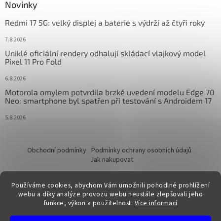
Novinky
Redmi 17 5G: velký displej a baterie s výdrží až čtyři roky
7.8.2026
Uniklé oficiální rendery odhalují skládací vlajkový model
Pixel 11 Pro Fold
6.8.2026
Motorola omylem potvrdila brzké uvedení modelu Edge 70
Neo: smartphone byl spatřen při testování s Androidem 17
5.8.2026
Obchodní podmínky
Podmínky ochrany osobních údajů
Jak nakupovat
Používáme cookies, abychom Vám umožnili pohodlné prohlížení
webu a díky analýze provozu webu neustále zlepšovali jeho
funkce, výkon a použitelnost.
Více informací
Vytvořil Shoptet