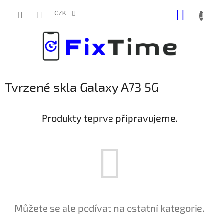
Přejít
NÁKUP
na
CZK
obsah
KOŠÍK
Tvrzené skla Galaxy A73 5G
Produkty teprve připravujeme.
Můžete se ale podívat na ostatní kategorie.