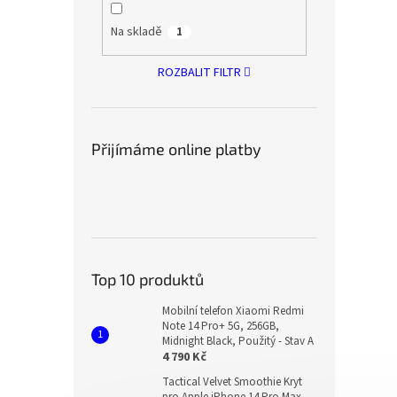
Na skladě
1
ROZBALIT FILTR
Přijímáme online platby
Top 10 produktů
Mobilní telefon Xiaomi Redmi
Note 14 Pro+ 5G, 256GB,
Midnight Black, Použitý - Stav A
4 790 Kč
Tactical Velvet Smoothie Kryt
pro Apple iPhone 14 Pro Max