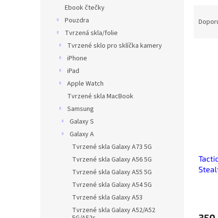
n
Ebook čtečky
Ř
e
a
Pouzdra
Dopor
l
z
Tvrzená skla/folie
e
Tvrzené sklo pro sklíčka kamery
V
n
iPhone
ý
í
iPad
p
p
Apple Watch
i
r
s
o
Tvrzené skla MacBook
p
d
Samsung
r
u
Galaxy S
o
k
Galaxy A
d
t
Tvrzené skla Galaxy A73 5G
u
ů
Tacti
k
Tvrzené skla Galaxy A56 5G
Steal
t
Tvrzené skla Galaxy A55 5G
Galax
ů
Tvrzené skla Galaxy A54 5G
Tvrzené skla Galaxy A53
Tvrzené skla Galaxy A52/A52
350