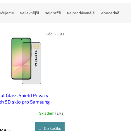
učujeme
Nejlevnější
Nejdražší
Nejprodávanější
Abecedně
Kód:
83611
cal Glass Shield Privacy
th 5D sklo pro Samsung
y A36/A56 Black
Skladem
(
2 ks
)
Do košíku
 Kč