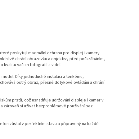
 které poskytují maximální ochranu pro displej i kamery
polehlivě chrání obrazovku a objektivy před poškrábáním,
kvalitu vašich fotografií a videí.
 model. Díky jednoduché instalaci a tenkému,
achovává ostrý obraz, přesné dotykové ovládání a chrání
iskům prstů, což usnadňuje udržování displeje i kamer v
on a zároveň si užívat bezproblémové používání bez
elefon zůstal v perfektním stavu a připravený na každé