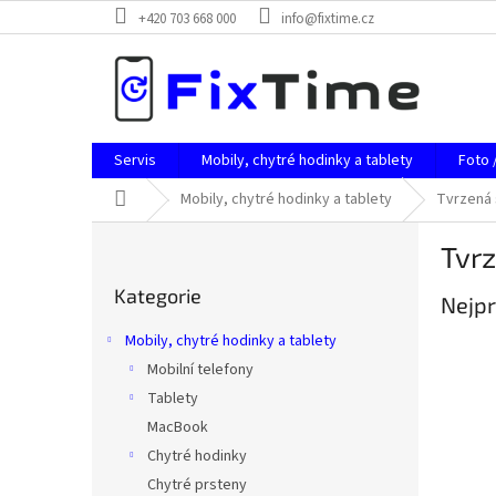
Přejít
+420 703 668 000
info@fixtime.cz
na
obsah
Servis
Mobily, chytré hodinky a tablety
Foto 
Domů
Mobily, chytré hodinky a tablety
Tvrzená 
P
Tvrz
o
Přeskočit
s
Kategorie
kategorie
Nejpr
t
r
Mobily, chytré hodinky a tablety
a
Mobilní telefony
n
Tablety
n
í
MacBook
p
Chytré hodinky
a
Chytré prsteny