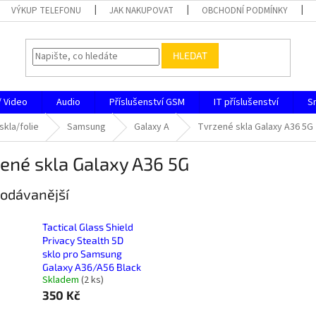
VÝKUP TELEFONU
JAK NAKUPOVAT
OBCHODNÍ PODMÍNKY
HLEDAT
/ Video
Audio
Příslušenství GSM
IT příslušenství
S
skla/folie
Samsung
Galaxy A
Tvrzené skla Galaxy A36 5G
ené skla Galaxy A36 5G
odávanější
Tactical Glass Shield
Privacy Stealth 5D
sklo pro Samsung
Galaxy A36/A56 Black
Skladem
(
2 ks
)
350 Kč