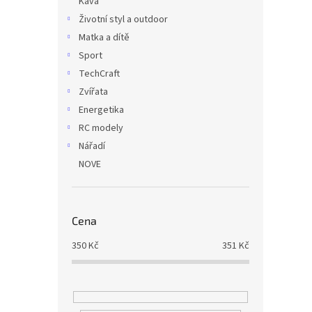
Káva
Životní styl a outdoor
Matka a dítě
Sport
TechCraft
Zvířata
Energetika
RC modely
Nářadí
NOVE
Cena
350
Kč
351
Kč