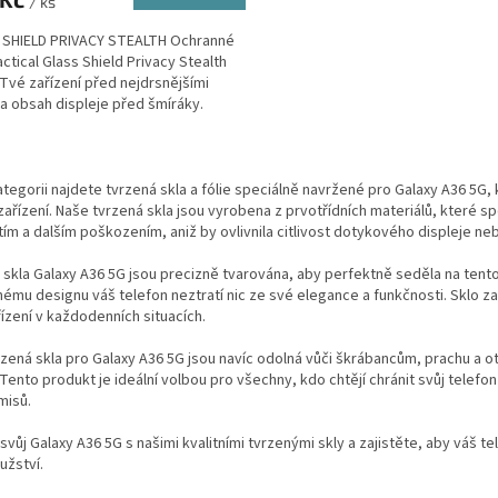
/ ks
 SHIELD PRIVACY STEALTH Ochranné
actical Glass Shield Privacy Stealth
 Tvé zařízení před nejdrsnějšími
 a obsah displeje před šmíráky.
áno na...
O
v
ategorii najdete tvrzená skla a fólie speciálně navržené pro Galaxy A36 5G,
l
ařízení. Naše tvrzená skla jsou vyrobena z prvotřídních materiálů, které s
á
ím a dalším poškozením, aniž by ovlivnila citlivost dotykového displeje nebo 
d
a
skla Galaxy A36 5G jsou precizně tvarována, aby perfektně seděla na tento
c
ému designu váš telefon neztratí nic ze své elegance a funkčnosti. Sklo z
í
ízení v každodenních situacích.
p
r
zená skla pro Galaxy A36 5G jsou navíc odolná vůči škrábancům, prachu a ot
v
 Tento produkt je ideální volbou pro všechny, kdo chtějí chránit svůj telef
k
isů.
y
v
svůj Galaxy A36 5G s našimi kvalitními tvrzenými skly a zajistěte, aby váš t
ý
užství.
p
i