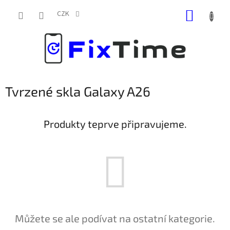
Přejít
NÁKUP
na
CZK
obsah
KOŠÍK
Tvrzené skla Galaxy A26
Produkty teprve připravujeme.
Můžete se ale podívat na ostatní kategorie.