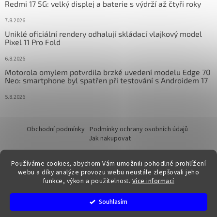
Redmi 17 5G: velký displej a baterie s výdrží až čtyři roky
7.8.2026
Uniklé oficiální rendery odhalují skládací vlajkový model
Pixel 11 Pro Fold
6.8.2026
Motorola omylem potvrdila brzké uvedení modelu Edge 70
Neo: smartphone byl spatřen při testování s Androidem 17
5.8.2026
Obchodní podmínky
Podmínky ochrany osobních údajů
Jak nakupovat
Používáme cookies, abychom Vám umožnili pohodlné prohlížení
webu a díky analýze provozu webu neustále zlepšovali jeho
funkce, výkon a použitelnost.
Více informací
Vytvořil Shoptet
Souhlasím
Copyright 2026
FixTime.store
. Všechna práva vyhrazena.