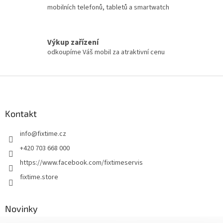
mobilních telefonů, tabletů a smartwatch
Výkup zařízení
odkoupíme Váš mobil za atraktivní cenu
Z
á
p
a
Kontakt
t
info
@
fixtime.cz
í
+420 703 668 000
https://www.facebook.com/fixtimeservis
fixtime.store
Novinky