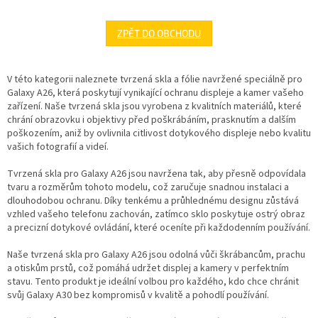
ZPĚT DO OBCHODU
V této kategorii naleznete tvrzená skla a fólie navržené speciálně pro
Galaxy A26, která poskytují vynikající ochranu displeje a kamer vašeho
zařízení. Naše tvrzená skla jsou vyrobena z kvalitních materiálů, které
chrání obrazovku i objektivy před poškrábáním, prasknutím a dalším
poškozením, aniž by ovlivnila citlivost dotykového displeje nebo kvalitu
vašich fotografií a videí.
Tvrzená skla pro Galaxy A26 jsou navržena tak, aby přesně odpovídala
tvaru a rozměrům tohoto modelu, což zaručuje snadnou instalaci a
dlouhodobou ochranu. Díky tenkému a průhlednému designu zůstává
vzhled vašeho telefonu zachován, zatímco sklo poskytuje ostrý obraz
a precizní dotykové ovládání, které oceníte při každodenním používání.
Naše tvrzená skla pro Galaxy A26 jsou odolná vůči škrábancům, prachu
a otiskům prstů, což pomáhá udržet displej a kamery v perfektním
stavu. Tento produkt je ideální volbou pro každého, kdo chce chránit
svůj Galaxy A30 bez kompromisů v kvalitě a pohodlí používání.