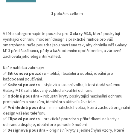
1
položek celkem
O
v
l
á
V této kategorii najdete pouzdra pro
Galaxy M13
, která poskytují
d
vynikající ochranu, moderní design a praktické funkce pro váš
a
smartphone. Naše pouzdra jsou navržena tak, aby chránila váš Galaxy
c
M13 před škrábanci, pády a každodenním opotřebením, a zároveň
í
zachovala jeho elegantní vzhled.
p
r
Naše nabídka zahrnuje:
v
✅
Silikonová pouzdra
– lehká, flexibilní a odolná, ideální pro
k
každodenní používání.
y
✅
Kožená pouzdra
– stylová a luxusní volba, která dodá vašemu
v
Galaxy M13 sofistikovaný vzhled a kvalitní ochranu.
ý
✅
Odolná pouzdra
– robustní kryty poskytující maximální ochranu
p
proti pádům a nárazům, ideální pro aktivní uživatele.
i
✅
Průhledná pouzdra
– minimalistická volba, která zachová originální
s
design vašeho telefonu.
u
✅
Flipová pouzdra
– praktická pouzdra s přihrádkami na karty a
ochranou displeje, ideální pro pohodlné nošení.
✅
Designová pouzdra
– originální kryty s jedinečnými vzory, které