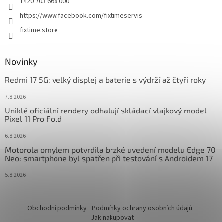
+420 703 668 000
https://www.facebook.com/fixtimeservis
fixtime.store
Novinky
Redmi 17 5G: velký displej a baterie s výdrží až čtyři roky
7.8.2026
Uniklé oficiální rendery odhalují skládací vlajkový model
Pixel 11 Pro Fold
6.8.2026
Motorola omylem potvrdila brzké uvedení modelu Edge 70
Neo: smartphone byl spatřen při testování s Androidem 17
5.8.2026
Obchodní podmínky
Podmínky ochrany osobních údajů
Jak nakupovat