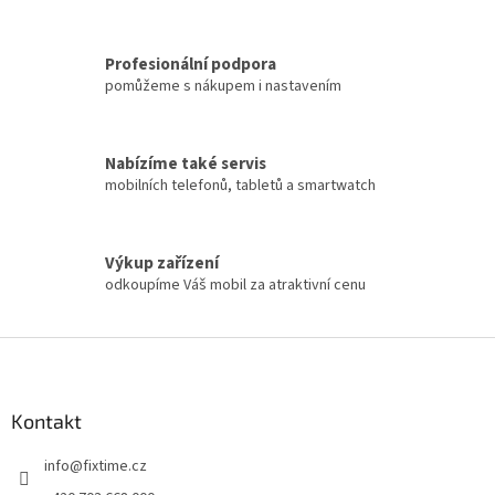
Profesionální podpora
pomůžeme s nákupem i nastavením
Nabízíme také servis
mobilních telefonů, tabletů a smartwatch
Výkup zařízení
odkoupíme Váš mobil za atraktivní cenu
Z
á
p
a
Kontakt
t
info
@
fixtime.cz
í