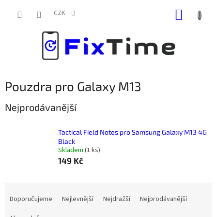
Přejít
NÁKUP
na
CZK
obsah
KOŠÍK
Pouzdra pro Galaxy M13
Nejprodávanější
Tactical Field Notes pro Samsung Galaxy M13 4G
Black
Skladem
(
1 ks
)
149 Kč
Ř
a
Doporučujeme
Nejlevnější
Nejdražší
Nejprodávanější
z