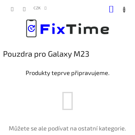
Přejít
NÁKUP
na
CZK
obsah
KOŠÍK
Pouzdra pro Galaxy M23
Produkty teprve připravujeme.
Můžete se ale podívat na ostatní kategorie.