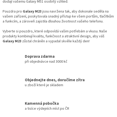
dodají vašemu Galaxy M51 osobitý vzhled.
Pouzdra pro
Galaxy M23
jsou navržena tak, aby dokonale seděla na
vašem zařízení, poskytovala snadný přístup ke všem portům, tlačítkům
a funkcím, a zároveň zajistila dlouhou životnost vašeho telefonu.
Vyberte si pouzdro, které odpovídá vašim potřebám a vkusu. Naše
produkty kombinují kvalitu, funkčnost a atraktivní design, aby váš
G
alaxy M23
z
ůstal chráněn a vypadal skvěle každý den!
Doprava zdarma
při objednávce nad 3000 kč
Objednejte dnes, doručíme zítra
u zboží které je skladem
Kamenná pobočka
a tisíce výdejních míst po ČR