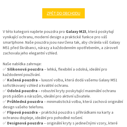
ZPĚT DO OBCHODU
V této kategorii najdete pouzdra pro
Galaxy M23
, která poskytují
vynikající ochranu, moderní design a praktické funkce pro váš
smartphone. Naše pouzdra jsou navržena tak, aby chránila váš Galaxy
M51 před škrábanci, nárazy a každodenním opotřebením, a zároveň
zachovala jeho elegantní vzhled.
Naše nabídka zahrnuje:
✅
Silikonová pouzdra
– lehká, flexibilní a odolná, ideální pro
každodenní používání.
✅
Kožená pouzdra
– luxusní volba, která dodá vašemu Galaxy M51
sofistikovaný vzhled a kvalitní ochranu.
✅
Odolná pouzdra
– robustní kryty poskytující maximální ochranu
proti pádům a nárazům, ideální pro aktivní uživatele.
✅
Průhledná pouzdra
– minimalistická volba, která zachová originální
design vašeho telefonu.
✅
Flipová pouzdra
– praktická pouzdra s přihrádkami na karty a
ochranou displeje, ideální pro pohodlné nošení.
✅
Designová pouzdra
– originální kryty s jedinečnými vzory, které