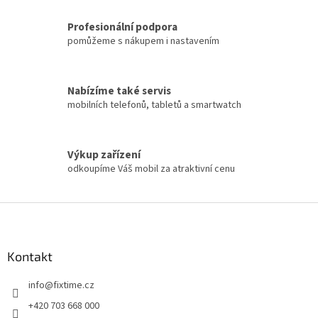
Profesionální podpora
pomůžeme s nákupem i nastavením
Nabízíme také servis
mobilních telefonů, tabletů a smartwatch
Výkup zařízení
odkoupíme Váš mobil za atraktivní cenu
Z
á
p
a
Kontakt
t
info
@
fixtime.cz
í
+420 703 668 000