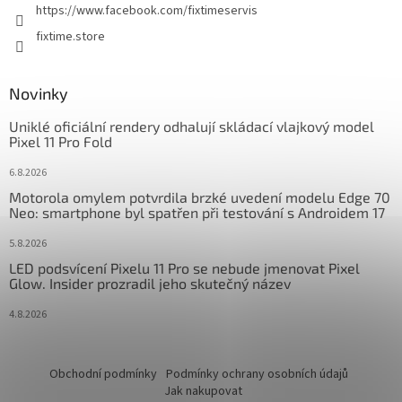
https://www.facebook.com/fixtimeservis
fixtime.store
Novinky
Uniklé oficiální rendery odhalují skládací vlajkový model
Pixel 11 Pro Fold
6.8.2026
Motorola omylem potvrdila brzké uvedení modelu Edge 70
Neo: smartphone byl spatřen při testování s Androidem 17
5.8.2026
LED podsvícení Pixelu 11 Pro se nebude jmenovat Pixel
Glow. Insider prozradil jeho skutečný název
4.8.2026
Obchodní podmínky
Podmínky ochrany osobních údajů
Jak nakupovat