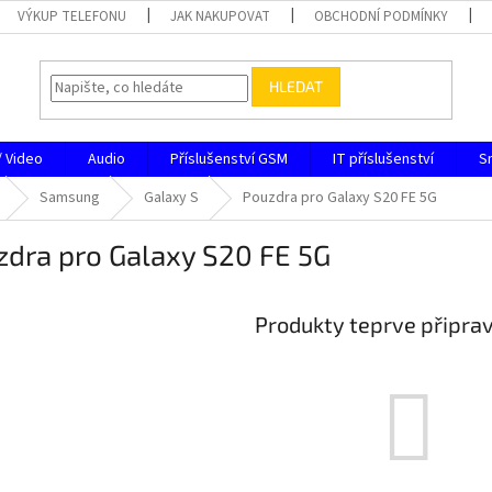
VÝKUP TELEFONU
JAK NAKUPOVAT
OBCHODNÍ PODMÍNKY
HLEDAT
/ Video
Audio
Příslušenství GSM
IT příslušenství
S
Samsung
Galaxy S
Pouzdra pro Galaxy S20 FE 5G
zdra pro Galaxy S20 FE 5G
Produkty teprve připra