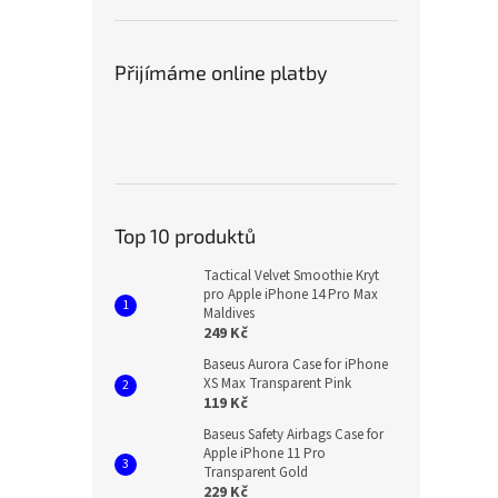
Přijímáme online platby
Top 10 produktů
Tactical Velvet Smoothie Kryt
pro Apple iPhone 14 Pro Max
Maldives
249 Kč
Baseus Aurora Case for iPhone
XS Max Transparent Pink
119 Kč
Baseus Safety Airbags Case for
Apple iPhone 11 Pro
Transparent Gold
229 Kč