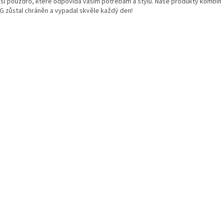
si pouzdro, které odpovídá vašim potřebám a stylu. Naše produkty kombinují
G zůstal chráněn a vypadal skvěle každý den!