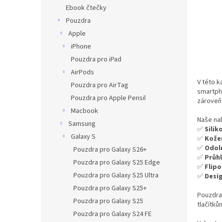
n
Ebook čtečky
e
Pouzdra
l
Apple
iPhone
Pouzdra pro iPad
AirPods
V této k
Pouzdra pro AirTag
smartph
Pouzdra pro Apple Pensil
zároveň 
Macbook
Naše nab
Samsung
✅
Sili
Galaxy S
✅
Kože
✅
Odol
Pouzdra pro Galaxy S26+
✅
Průh
Pouzdra pro Galaxy S25 Edge
✅
Flip
Pouzdra pro Galaxy S25 Ultra
✅
Desi
Pouzdra pro Galaxy S25+
Pouzdra 
Pouzdra pro Galaxy S25
tlačítků
Pouzdra pro Galaxy S24 FE