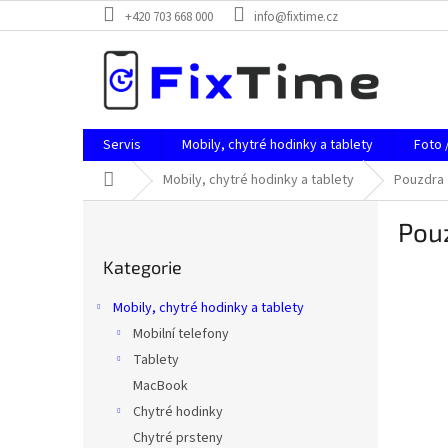
Přejít
+420 703 668 000
info@fixtime.cz
na
obsah
Servis
Mobily, chytré hodinky a tablety
Foto 
Domů
Mobily, chytré hodinky a tablety
Pouzdra
P
Pou
o
Přeskočit
s
Kategorie
kategorie
t
r
Mobily, chytré hodinky a tablety
a
Mobilní telefony
n
Tablety
n
í
MacBook
p
Chytré hodinky
a
Chytré prsteny