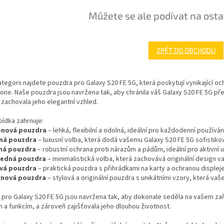
Můžete se ale podívat na osta
ZPĚT DO OBCHODU
ategorii najdete pouzdra pro Galaxy S20 FE 5G, která poskytují vynikající o
one. Naše pouzdra jsou navržena tak, aby chránila váš Galaxy S20 FE 5G p
zachovala jeho elegantní vzhled.
ídka zahrnuje:
konová pouzdra
– lehká, flexibilní a odolná, ideální pro každodenní použív
ná pouzdra
– luxusní volba, která dodá vašemu Galaxy S20 FE 5G sofistik
ná pouzdra
– robustní ochrana proti nárazům a pádům, ideální pro aktivní 
ledná pouzdra
– minimalistická volba, která zachovává originální design 
ová pouzdra
– praktická pouzdra s přihrádkami na karty a ochranou displeje
gnová pouzdra
– stylová a originální pouzdra s unikátními vzory, která va
pro Galaxy S20 FE 5G jsou navržena tak, aby dokonale seděla na vašem za
m a funkcím, a zároveň zajišťovala jeho dlouhou životnost.