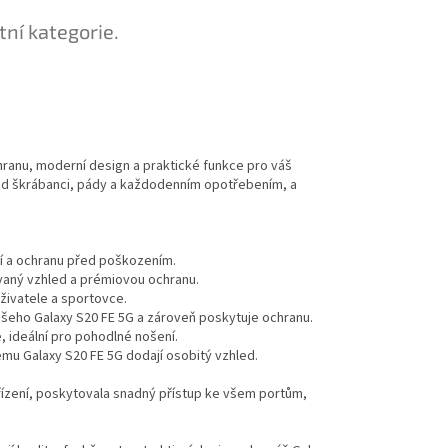
tní kategorie.
chranu, moderní design a praktické funkce pro váš
řed škrábanci, pády a každodenním opotřebením, a
ání a ochranu před poškozením.
ovaný vzhled a prémiovou ochranu.
uživatele a sportovce.
vašeho Galaxy S20 FE 5G a zároveň poskytuje ochranu.
, ideální pro pohodlné nošení.
šemu Galaxy S20 FE 5G dodají osobitý vzhled.
řízení, poskytovala snadný přístup ke všem portům,