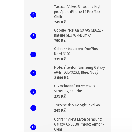
Tactical Velvet Smoothie Kryt
pro Apple iPhone 14 Pro Max
Chilli
249 Kč
Google Pixel 6a GX7AS GB62Z -
Baterie GLU7G 4410mAh
700 Kč
Ochranné sklo pro OnePlus
Nord N100
239 Kč
Mobilní telefon Samsung Galaxy
A04e, 3GB/32GB, Blue, Nový
2 690 Kč
OG ochranné tvrzené sklo
Samsung S21 Plus
239 Kč
Tvrzené sklo Google Pixel 4a
249 Kč
Ochranný kryt Livon Samsung
Galaxy A6(2018) Impact Armor -
Clear