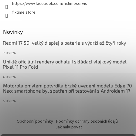
https://www.facebook.com/fixtimeservis
fixtime.store
Novinky
Redmi 17 5G: velký displej a baterie s výdrží až čtyři roky
7.8.2026
Uniklé oficiální rendery odhalují skládací vlajkový model
Pixel 11 Pro Fold
6.8.2026
Motorola omylem potvrdila brzké uvedení modelu Edge 70
Neo: smartphone byl spatřen při testování s Androidem 17
5.8.2026
Obchodní podmínky
Podmínky ochrany osobních údajů
Jak nakupovat