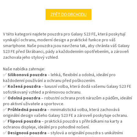
ZPĚT DO OBCHODU
V této kategorii najdete pouzdra pro Galaxy S23 FE, která poskytují
vynikající ochranu, moderní design a praktické funkce pro váš
smartphone. Naše pouzdra jsou navržena tak, aby chránila váš Galaxy
S23 FE před škrábanci, pády a každodenním opotřebením, a zároveň
zachovala jeho stylový vzhled.
Naše nabídka zahrnuje:
✅
Silikonová pouzdra
– lehká, flexibilní a odolná, ideální pro
každodenní používání a ochranu před poškozením.
✅
Kožená pouzdra
– luxusní volba, která dodá vašemu Galaxy S23 FE
sofistikovaný vzhled a prémiovou ochranu.
✅
Odolná pouzdra
– robustní ochrana proti nárazům a pádům, ideální
pro aktivní uživatele a sportovce.
✅
Průhledná pouzdra
– minimalistická volba, která zachovává
originální design vašeho Galaxy S23 FE a zároveň poskytuje ochranu.
✅
Flipová pouzdra
– praktická pouzdra s přihrádkami na karty a
ochranou displeje, ideální pro pohodlné nošení.
✅
Designová pouzdra
– stylová a originální pouzdra s unikátními