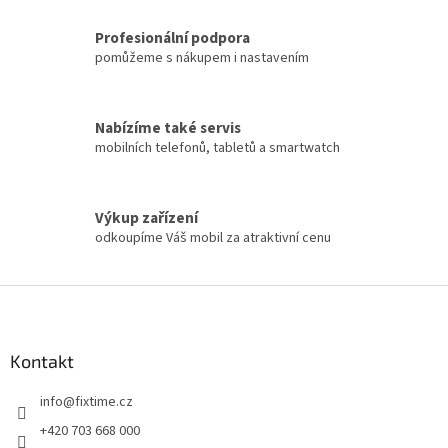
Profesionální podpora
pomůžeme s nákupem i nastavením
Nabízíme také servis
mobilních telefonů, tabletů a smartwatch
Výkup zařízení
odkoupíme Váš mobil za atraktivní cenu
Z
á
p
a
Kontakt
t
info
@
fixtime.cz
í
+420 703 668 000