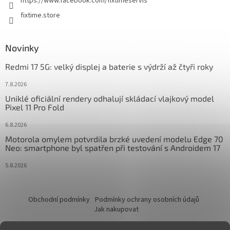
https://www.facebook.com/fixtimeservis
fixtime.store
Novinky
Redmi 17 5G: velký displej a baterie s výdrží až čtyři roky
7.8.2026
Uniklé oficiální rendery odhalují skládací vlajkový model
Pixel 11 Pro Fold
6.8.2026
Motorola omylem potvrdila brzké uvedení modelu Edge 70
Neo: smartphone byl spatřen při testování s Androidem 17
5.8.2026
Obchodní podmínky
Podmínky ochrany osobních údajů
Jak nakupovat