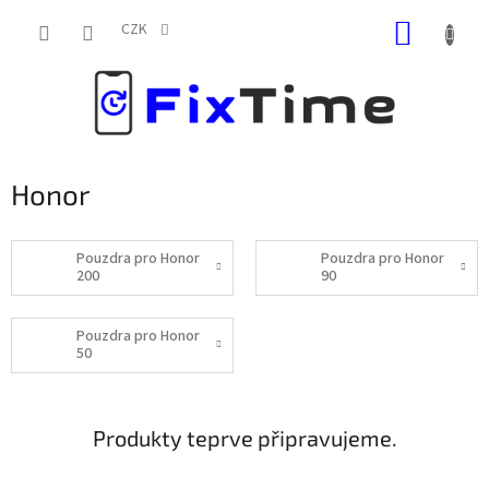
Přejít
NÁKUP
na
CZK
obsah
KOŠÍK
Honor
Pouzdra pro Honor
Pouzdra pro Honor
200
90
Pouzdra pro Honor
50
Produkty teprve připravujeme.