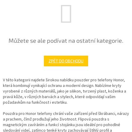
Můžete se ale podívat na ostatní kategorie.
ZPĚT DO OBCHODU
V této kategorii najdete širokou nabídku pouzder pro telefony Honor,
která kombinují vynikající ochranu a moderní design. Nabízíme kryty
vyrobené z různých materiálů, jako je silikon, tvrzený plast, koženka a
pravá kůže, v různých barvách a stylech, které odpovídají vašim
požadavkům na funkčnost i estetiku.
Pouzdra pro Honor telefony chrání vaše zařízení před škrábanci, nárazy
a prachem, čímž prodlužují jeho životnost. Flipová pouzdra s
magnetickým zavíráním a funkcí stojánku jsou ideální pro pohodlné
sledování videí, zatímco tenké kryty zachovávají štíhlý profil a