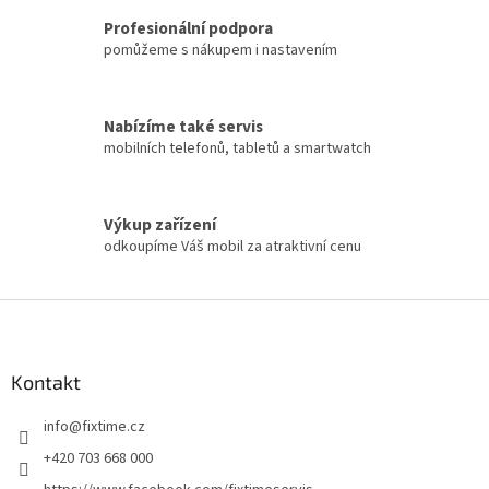
Profesionální podpora
pomůžeme s nákupem i nastavením
Nabízíme také servis
mobilních telefonů, tabletů a smartwatch
Výkup zařízení
odkoupíme Váš mobil za atraktivní cenu
Z
á
p
a
Kontakt
t
info
@
fixtime.cz
í
+420 703 668 000