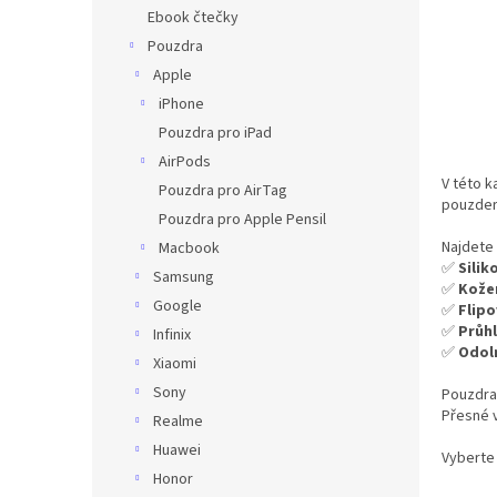
n
Ebook čtečky
e
Pouzdra
l
Apple
iPhone
Pouzdra pro iPad
AirPods
V této k
Pouzdra pro AirTag
pouzder
Pouzdra pro Apple Pensil
Najdete
Macbook
✅
Sili
Samsung
✅
Kože
Google
✅
Flip
✅
Průh
Infinix
✅
Odol
Xiaomi
Sony
Pouzdra
Přesné v
Realme
Huawei
Vyberte 
Honor