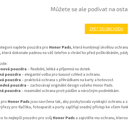
Můžete se ale podívat na osta
ZPĚT DO OBCHODU
ategorii najdete pouzdra pro
Honor Pads
, která kombinují skvělou ochran
, která dokonale padnou na váš telefon a chrání ho před poškrábáním, pá
 zde:
konová pouzdra
– flexibilní, lehká a příjemná na dotek.
ná pouzdra
– elegantní volba pro luxusní vzhled a ochranu.
ová pouzdra
– praktická ochrana s přihrádkami na karty a hotovost.
ledná pouzdra
– zachovávají originální design vašeho Honor Pads.
ná pouzdra
– maximální ochrana proti pádům a náročným podmínkám.
 pro
Honor Pads
jsou navržena tak, aby poskytovala vynikající ochranu a 
ýřezy pro tlačítka, fotoaparát a porty zajišťují snadný přístup ke všem fun
si to nejlepší pouzdro pro svůj
Honor Pads
a zajistěte mu ochranu, kterou 