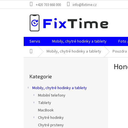
Přejít
+420 703 668 000
info@fixtime.cz
na
obsah
Servis
Mobily, chytré hodinky a tablety
Foto 
Domů
Mobily, chytré hodinky a tablety
Pouzdra
P
Hon
o
Přeskočit
s
Kategorie
kategorie
t
r
Mobily, chytré hodinky a tablety
a
Mobilní telefony
n
Tablety
n
í
MacBook
p
Chytré hodinky
a
Chytré prsteny