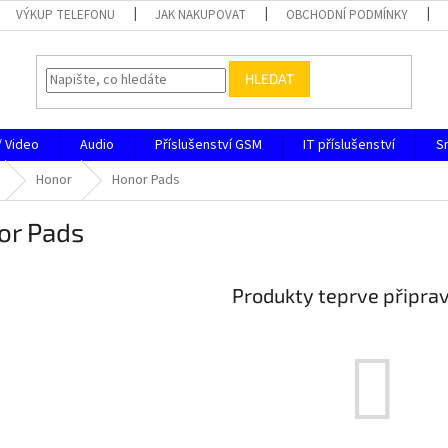
VÝKUP TELEFONU
JAK NAKUPOVAT
OBCHODNÍ PODMÍNKY
HLEDAT
/ Video
Audio
Příslušenství GSM
IT příslušenství
S
Honor
Honor Pads
or Pads
Produkty teprve připra