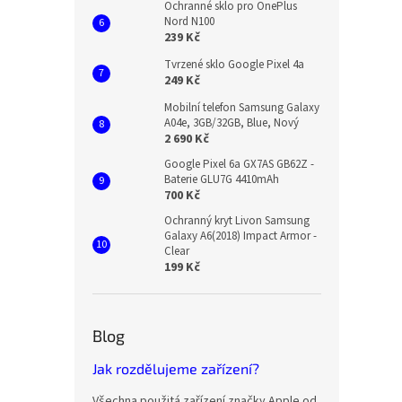
Ochranné sklo pro OnePlus
Nord N100
239 Kč
Tvrzené sklo Google Pixel 4a
249 Kč
Mobilní telefon Samsung Galaxy
A04e, 3GB/32GB, Blue, Nový
2 690 Kč
Google Pixel 6a GX7AS GB62Z -
Baterie GLU7G 4410mAh
700 Kč
Ochranný kryt Livon Samsung
Galaxy A6(2018) Impact Armor -
Clear
199 Kč
Blog
Jak rozdělujeme zařízení?
Všechna použitá zařízení značky Apple od