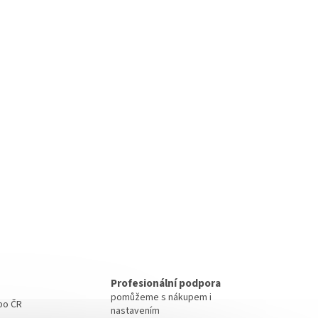
Profesionální podpora
pomůžeme s nákupem i
 po ČR
nastavením