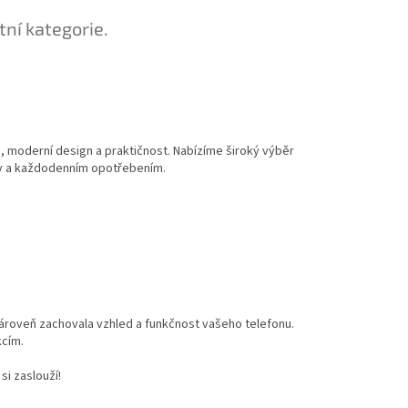
tní kategorie.
u, moderní design a praktičnost. Nabízíme široký výběr
dy a každodenním opotřebením.
zároveň zachovala vzhled a funkčnost vašeho telefonu.
kcím.
si zaslouží!