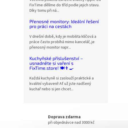
FixTime dělíme do tříd podle jejich stavu.
Díky tomu při ná...
Přenosné monitory: Ideální řešení
pro práci na cestách
V dnešní době, kdy je mobilita klíčová a
práce často probíhá mimo kancelář, je
přenosný monitor napr...
Kuchyňské příslušenství –
usnadněte si vaření s
FixTime.store! 🍽️👨‍🍳
Každá kuchyně si zaslouží praktické a
kvalitní vybavení! Ať už jste nadšený
kuchař nebo si jen chcet...
Doprava zdarma
při objednávce nad 3000 kč