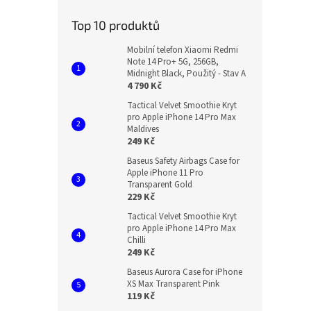
Top 10 produktů
Mobilní telefon Xiaomi Redmi
Note 14 Pro+ 5G, 256GB,
Midnight Black, Použitý - Stav A
4 790 Kč
Tactical Velvet Smoothie Kryt
pro Apple iPhone 14 Pro Max
Maldives
249 Kč
Baseus Safety Airbags Case for
Apple iPhone 11 Pro
Transparent Gold
229 Kč
Tactical Velvet Smoothie Kryt
pro Apple iPhone 14 Pro Max
Chilli
249 Kč
Baseus Aurora Case for iPhone
XS Max Transparent Pink
119 Kč