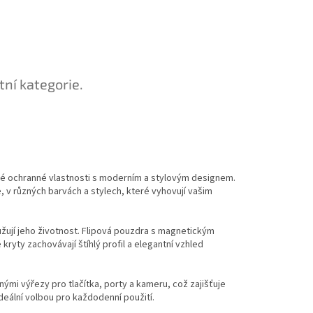
tní kategorie.
vélé ochranné vlastnosti s moderním a stylovým designem.
, v různých barvách a stylech, které vyhovují vašim
užují jeho životnost. Flipová pouzdra s magnetickým
kryty zachovávají štíhlý profil a elegantní vzhled
ými výřezy pro tlačítka, porty a kameru, což zajišťuje
deální volbou pro každodenní použití.