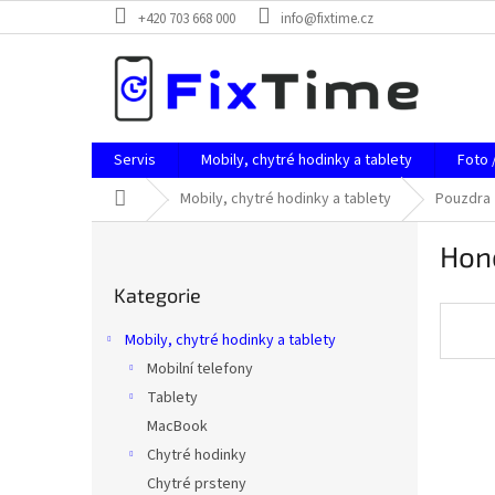
Přejít
+420 703 668 000
info@fixtime.cz
na
obsah
Servis
Mobily, chytré hodinky a tablety
Foto 
Domů
Mobily, chytré hodinky a tablety
Pouzdra
P
Hono
o
Přeskočit
s
Kategorie
kategorie
t
r
Mobily, chytré hodinky a tablety
a
Mobilní telefony
n
Tablety
n
í
MacBook
p
Chytré hodinky
a
Chytré prsteny