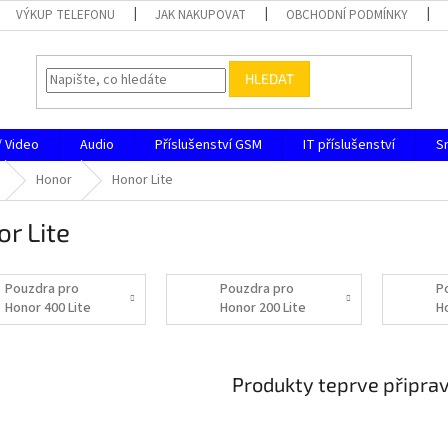
VÝKUP TELEFONU
JAK NAKUPOVAT
OBCHODNÍ PODMÍNKY
HLEDAT
/ Video
Audio
Příslušenství GSM
IT příslušenství
S
Honor
Honor Lite
r Lite
Pouzdra pro
Pouzdra pro
P
Honor 400 Lite
Honor 200 Lite
H
Produkty teprve připra