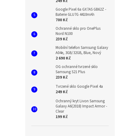
249 Kč
Google Pixel 6a GX7AS GB62Z -
Baterie GLU7G 4410mAh
700 Kč
Ochranné sklo pro OnePlus
Nord N100
239 Kč
Mobilní telefon Samsung Galaxy
A04e, 3GB/32GB, Blue, Nový
2 690 Kč
OG ochranné tvrzené sklo
Samsung S21 Plus
239 Kč
Tvrzené sklo Google Pixel 4a
249 Kč
Ochranný kryt Livon Samsung
Galaxy A6(2018) Impact Armor -
Clear
199 Kč