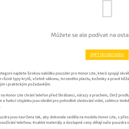
Můžete se ale podívat na osta
ZPĚT DO OBCHODU
ategorii najdete širokou nabídku pouzder pro Honor Lite, která spojují sk
 různé typy krytů, včetně silikonu, tvrzeného plastu, koženky a pravé kůže
kým i praktickým požadavkům.
na Honor Lite chrání telefon před škrábanci, nárazy a prachem, čímž prodl
m a funkcí stojánku jsou ideální pro pohodlné sledování videí, zatímco tenké 
.
zdra jsou navržena tak, aby dokonale seděla na modelu Honor Lite, s přesn
oužívání telefonu. Kvalitní materiály a dostupné ceny dělají naše pouzdra i