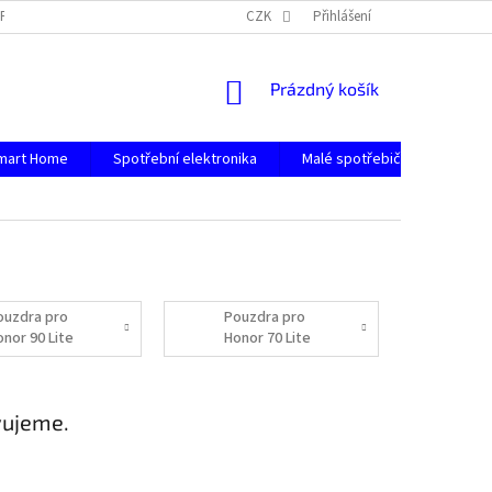
PODMÍNKY OCHRANY OSOBNÍCH ÚDAJŮ
CZK
Přihlášení
NÁKUPNÍ
Prázdný košík
KOŠÍK
mart Home
Spotřební elektronika
Malé spotřebiče
Počít
ouzdra pro
Pouzdra pro
onor 90 Lite
Honor 70 Lite
vujeme.