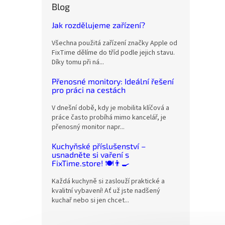
Blog
Jak rozdělujeme zařízení?
Všechna použitá zařízení značky Apple od
FixTime dělíme do tříd podle jejich stavu.
Díky tomu při ná...
Přenosné monitory: Ideální řešení
pro práci na cestách
V dnešní době, kdy je mobilita klíčová a
práce často probíhá mimo kancelář, je
přenosný monitor napr...
Kuchyňské příslušenství –
usnadněte si vaření s
FixTime.store! 🍽️👨‍🍳
Každá kuchyně si zaslouží praktické a
kvalitní vybavení! Ať už jste nadšený
kuchař nebo si jen chcet...