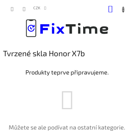
Přejít
NÁKUP
na
CZK
obsah
KOŠÍK
Tvrzené skla Honor X7b
Produkty teprve připravujeme.
Můžete se ale podívat na ostatní kategorie.