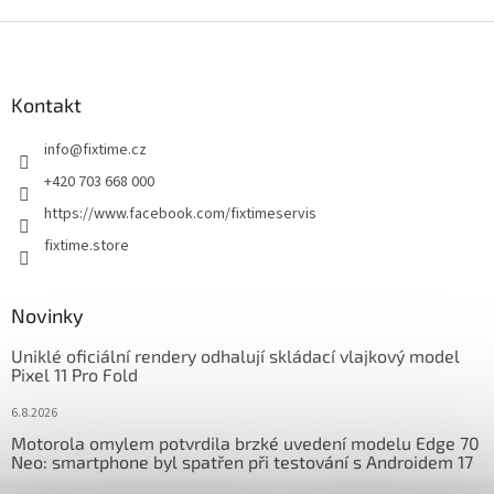
Z
á
p
a
Kontakt
t
info
@
fixtime.cz
í
+420 703 668 000
https://www.facebook.com/fixtimeservis
fixtime.store
Novinky
Uniklé oficiální rendery odhalují skládací vlajkový model
Pixel 11 Pro Fold
6.8.2026
Motorola omylem potvrdila brzké uvedení modelu Edge 70
Neo: smartphone byl spatřen při testování s Androidem 17