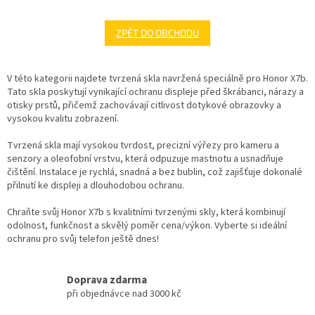
ZPĚT DO OBCHODU
V této kategorii najdete tvrzená skla navržená speciálně pro Honor X7b.
Tato skla poskytují vynikající ochranu displeje před škrábanci, nárazy a
otisky prstů, přičemž zachovávají citlivost dotykové obrazovky a
vysokou kvalitu zobrazení.
Tvrzená skla mají vysokou tvrdost, precizní výřezy pro kameru a
senzory a oleofobní vrstvu, která odpuzuje mastnotu a usnadňuje
čištění. Instalace je rychlá, snadná a bez bublin, což zajišťuje dokonalé
přilnutí ke displeji a dlouhodobou ochranu.
Chraňte svůj Honor X7b s kvalitními tvrzenými skly, která kombinují
odolnost, funkčnost a skvělý poměr cena/výkon. Vyberte si ideální
ochranu pro svůj telefon ještě dnes!
Doprava zdarma
při objednávce nad 3000 kč