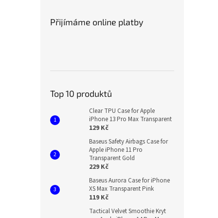
Přijímáme online platby
Top 10 produktů
Clear TPU Case for Apple
iPhone 13 Pro Max Transparent
129 Kč
Baseus Safety Airbags Case for
Apple iPhone 11 Pro
Transparent Gold
229 Kč
Baseus Aurora Case for iPhone
XS Max Transparent Pink
119 Kč
Tactical Velvet Smoothie Kryt