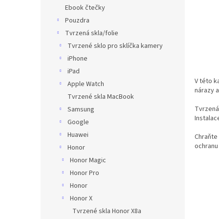
n
Ebook čtečky
e
Pouzdra
l
Tvrzená skla/folie
Tvrzené sklo pro sklíčka kamery
iPhone
iPad
V této k
Apple Watch
nárazy a
Tvrzené skla MacBook
Tvrzená 
Samsung
Instalac
Google
Huawei
Chraňte 
ochranu 
Honor
Honor Magic
Honor Pro
Honor
Honor X
Tvrzené skla Honor X8a