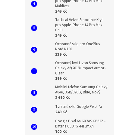
pro Apple iPhone 14 Pro Max
Maldives
249 Kč
Tactical Velvet Smoothie Kryt
pro Apple iPhone 14 Pro Max
Chilli
249 Kč
Ochranné sklo pro OnePlus
Nord N100
239 Kč
Ochranný kryt Livon Samsung
Galaxy A6(2018) Impact Armor -
Clear
199 Kč
Mobilní telefon Samsung Galaxy
A04e, 3GB/32GB, Blue, Nový
2 690 Kč
Tvrzené sklo Google Pixel 4a
249 Kč
Google Pixel 6a GX7AS GB62Z -
Baterie GLU7G 4410mAh
700 Kč