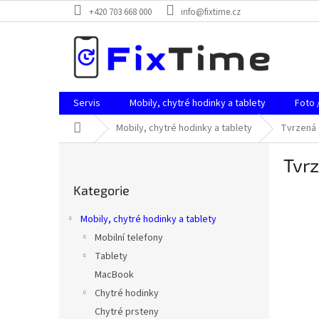
Přejít
+420 703 668 000
info@fixtime.cz
na
obsah
Servis
Mobily, chytré hodinky a tablety
Foto 
Domů
Mobily, chytré hodinky a tablety
Tvrzená 
P
Tvrz
o
Přeskočit
s
Kategorie
kategorie
t
r
Mobily, chytré hodinky a tablety
a
Mobilní telefony
n
Tablety
n
í
MacBook
p
Chytré hodinky
a
Chytré prsteny