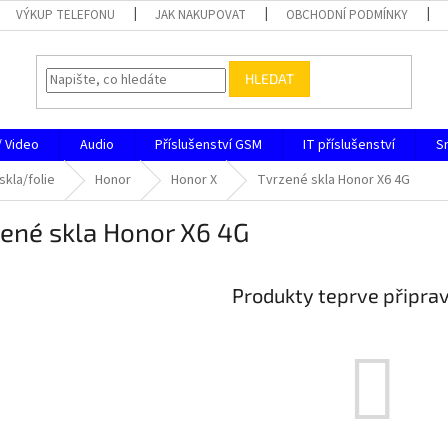
VÝKUP TELEFONU
JAK NAKUPOVAT
OBCHODNÍ PODMÍNKY
HLEDAT
/ Video
Audio
Příslušenství GSM
IT příslušenství
S
skla/folie
Honor
Honor X
Tvrzené skla Honor X6 4G
ené skla Honor X6 4G
Produkty teprve připra