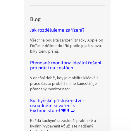
Blog
Jak rozdělujeme zařízení?
Všechna použitá zařízení značky Apple od
FixTime dělíme do tříd podle jejich stavu.
Díky tomu při ná...
Přenosné monitory: Ideální řešení
pro práci na cestách
V dnešní době, kdy je mobilita klíčová a
práce často probíhá mimo kancelář, je
přenosný monitor napr...
Kuchyňské příslušenství –
usnadněte si vaření s
FixTime.store! 🍽️👨‍🍳
Každá kuchyně si zaslouží praktické a
kvalitní vybavení! Ať už jste nadšený