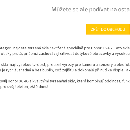
Můžete se ale podívat na osta
ZPĚT DO OBCHODU
ategorii najdete tvrzená skla navržená speciálně pro Honor X6 4G. Tato skla 
 otisky prstů, přičemž zachovávají citlivost dotykové obrazovky a vysokou 
skla mají vysokou tvrdost, precizní výřezy pro kameru a senzory a oleofob
e je rychlá, snadná a bez bublin, což zajišťuje dokonalé přilnutí ke displeji
svůj Honor X6 4G s kvalitními tvrzenými skly, která kombinují odolnost, fun
pro svůj telefon ještě dnes!