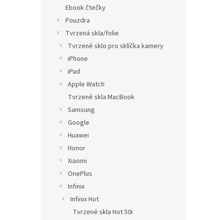
n
Ebook čtečky
e
Pouzdra
l
Tvrzená skla/folie
Tvrzené sklo pro sklíčka kamery
iPhone
iPad
Apple Watch
Tvrzené skla MacBook
Samsung
Google
Huawei
Honor
Xiaomi
OnePlus
Infinix
Infinix Hot
Tvrzené skla Hot 50i