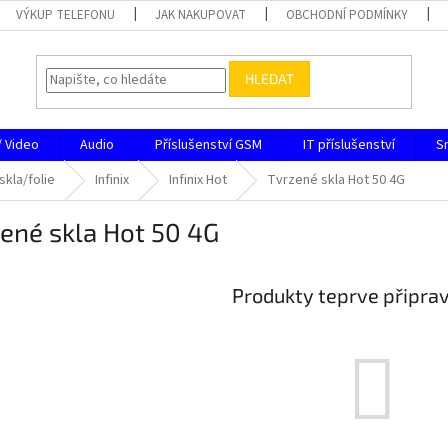
VÝKUP TELEFONU
JAK NAKUPOVAT
OBCHODNÍ PODMÍNKY
HLEDAT
/ Video
Audio
Příslušenství GSM
IT příslušenství
S
skla/folie
Infinix
Infinix Hot
Tvrzené skla Hot 50 4G
ené skla Hot 50 4G
Produkty teprve připra