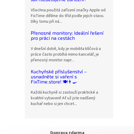
Všechna použitá zařízení značky Apple od
FixTime dělíme do tříd podle jejich stavu.
Díky tomu při ná...
Přenosné monitory: Ideální řešení
pro práci na cestách
V dnešní době, kdy je mobilita klíčová a
práce často probíhá mimo kancelář, je
přenosný monitor napr...
Kuchyňské příslušenství –
usnadněte si vaření s
FixTime.store! 🍽️👨‍🍳
Každá kuchyně si zaslouží praktické a
kvalitní vybavení! Ať už jste nadšený
kuchař nebo si jen chcet...
Doprava zdarma