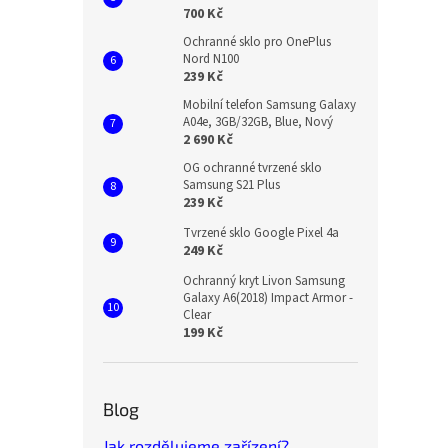
700 Kč
Ochranné sklo pro OnePlus
Nord N100
239 Kč
Mobilní telefon Samsung Galaxy
A04e, 3GB/32GB, Blue, Nový
2 690 Kč
OG ochranné tvrzené sklo
Samsung S21 Plus
239 Kč
Tvrzené sklo Google Pixel 4a
249 Kč
Ochranný kryt Livon Samsung
Galaxy A6(2018) Impact Armor -
Clear
199 Kč
Blog
Jak rozdělujeme zařízení?