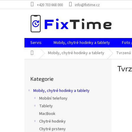
Přejít
+420 703 668 000
info@fixtime.cz
na
obsah
Servis
Mobily, chytré hodinky a tablety
Foto 
Domů
Mobily, chytré hodinky a tablety
Tvrzená 
P
Tvrz
o
Přeskočit
s
Kategorie
kategorie
t
r
Mobily, chytré hodinky a tablety
a
Mobilní telefony
n
Tablety
n
í
MacBook
p
Chytré hodinky
a
Chytré prsteny