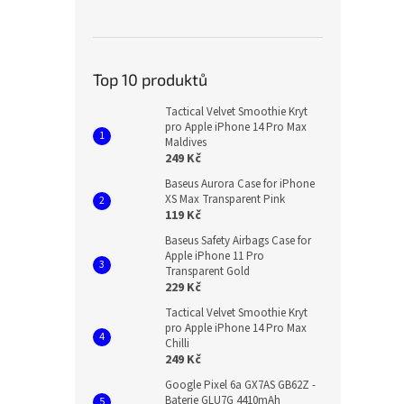
Top 10 produktů
Tactical Velvet Smoothie Kryt
pro Apple iPhone 14 Pro Max
Maldives
249 Kč
Baseus Aurora Case for iPhone
XS Max Transparent Pink
119 Kč
Baseus Safety Airbags Case for
Apple iPhone 11 Pro
Transparent Gold
229 Kč
Tactical Velvet Smoothie Kryt
pro Apple iPhone 14 Pro Max
Chilli
249 Kč
Google Pixel 6a GX7AS GB62Z -
Baterie GLU7G 4410mAh