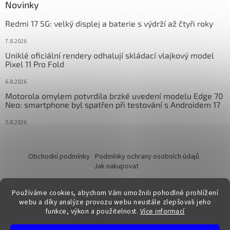
Novinky
Redmi 17 5G: velký displej a baterie s výdrží až čtyři roky
7.8.2026
Uniklé oficiální rendery odhalují skládací vlajkový model
Pixel 11 Pro Fold
6.8.2026
Motorola omylem potvrdila brzké uvedení modelu Edge 70
Neo: smartphone byl spatřen při testování s Androidem 17
5.8.2026
Obchodní podmínky
Podmínky ochrany osobních údajů
Jak nakupovat
Používáme cookies, abychom Vám umožnili pohodlné prohlížení
webu a díky analýze provozu webu neustále zlepšovali jeho
funkce, výkon a použitelnost.
Více informací
Vytvořil Shoptet