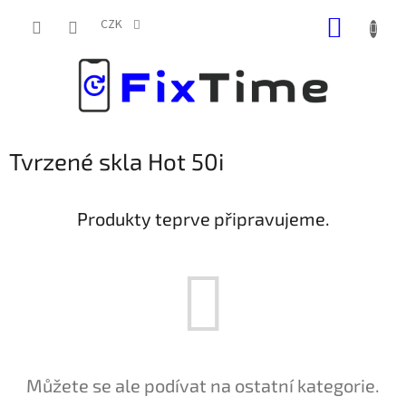
Přejít
NÁKUP
na
CZK
obsah
KOŠÍK
Tvrzené skla Hot 50i
Produkty teprve připravujeme.
Můžete se ale podívat na ostatní kategorie.