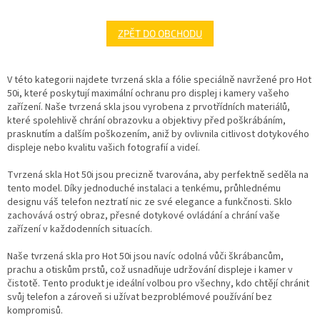
ZPĚT DO OBCHODU
V této kategorii najdete tvrzená skla a fólie speciálně navržené pro Hot
50i, které poskytují maximální ochranu pro displej i kamery vašeho
zařízení. Naše tvrzená skla jsou vyrobena z prvotřídních materiálů,
které spolehlivě chrání obrazovku a objektivy před poškrábáním,
prasknutím a dalším poškozením, aniž by ovlivnila citlivost dotykového
displeje nebo kvalitu vašich fotografií a videí.
Tvrzená skla Hot 50i jsou precizně tvarována, aby perfektně seděla na
tento model. Díky jednoduché instalaci a tenkému, průhlednému
designu váš telefon neztratí nic ze své elegance a funkčnosti. Sklo
zachovává ostrý obraz, přesné dotykové ovládání a chrání vaše
zařízení v každodenních situacích.
Naše tvrzená skla pro Hot 50i jsou navíc odolná vůči škrábancům,
prachu a otiskům prstů, což usnadňuje udržování displeje i kamer v
čistotě. Tento produkt je ideální volbou pro všechny, kdo chtějí chránit
svůj telefon a zároveň si užívat bezproblémové používání bez
kompromisů.