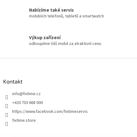
Nabízíme také servis
mobilních telefonů, tabletů a smartwatch
Výkup zařízení
odkoupíme Váš mobil za atraktivní cenu
Z
á
p
a
Kontakt
t
info
@
fixtime.cz
í
+420 703 668 000
https://www.facebook.com/fixtimeservis
fixtime.store